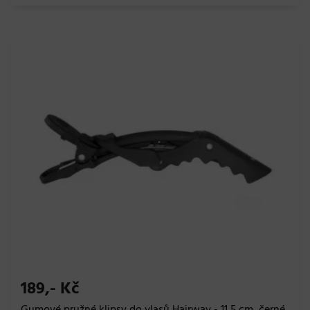
189,- Kč
Gumové pružné klipsy do vlasů Hairway - 11,5 cm, černé