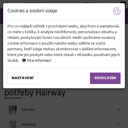
Sleva 20 %
na pánskou kosmetiku
Beviro
!
KATEGORIE
Cookies a osobní údaje
566 440 099
info@svetkadernictvi.cz
Po−pá: 8−17
Vše o nákupu
Kč
MENU
Pro co nejlepší zážitek z procházení webu, abychom si pamatovali,
co máte v košíku, k analýze návštěvnosti, personalizaci obsahu a
reklam, poskytování funkcí sociálních médií využíváme soubory
cookie. Informace o použití našeho webu sdílíme se svými
partnery, kteří údaje mohou zkombinovat s dalšími informacemi,
které jste jim poskytli nebo které získali v důsledku používání jejich
služeb.
Více informací
Kadeřnické potřeby
NASTAVENÍ
SOUHLASÍM
Profesionální kadeřnické
potřeby Hairway
Kartáče
34
Hřebeny
33