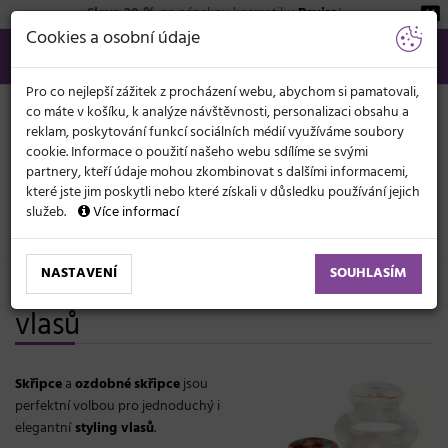
Sleva 20 %
na pánskou kosmetiku
Beviro
!
KATEGORIE
Cookies a osobní údaje
566 440 099
info@svetkadernictvi.cz
Po−pá: 8−17
Vše o nákupu
Kč
MENU
Pro co nejlepší zážitek z procházení webu, abychom si pamatovali,
co máte v košíku, k analýze návštěvnosti, personalizaci obsahu a
reklam, poskytování funkcí sociálních médií využíváme soubory
cookie. Informace o použití našeho webu sdílíme se svými
partnery, kteří údaje mohou zkombinovat s dalšími informacemi,
které jste jim poskytli nebo které získali v důsledku používání jejich
služeb.
Více informací
Doplňky do vlasů
Skřipce
NASTAVENÍ
SOUHLASÍM
Skřipce a ozdobné skřipce do
vlasů
Skřipce
a
ozdobné
skřipce
jsou
perfektní volbou pro jednoduchý i
elegantní
styling vlasů
.