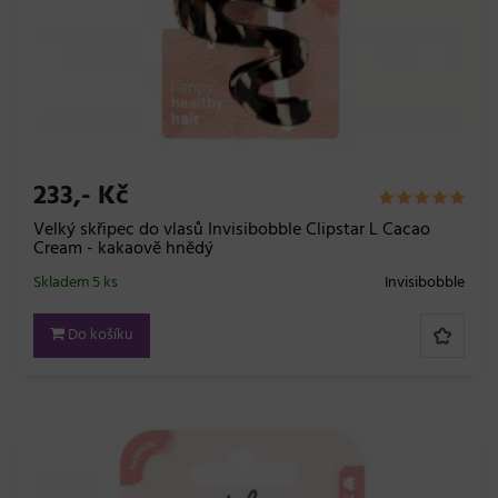
233,- Kč
Velký skřipec do vlasů Invisibobble Clipstar L Cacao
Cream - kakaově hnědý
Skladem 5 ks
Invisibobble
Do košíku