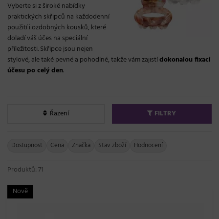
Vyberte si z široké nabídky
praktických skřipců na každodenní
použití i ozdobných kousků, které
doladí váš účes na speciální
příležitosti. Skřipce jsou nejen
stylové, ale také pevné a pohodlné, takže vám zajistí
dokonalou fixaci
účesu po celý den
.
Řazení
FILTRY
Dostupnost
Cena
Značka
Stav zboží
Hodnocení
Produktů: 71
Nově