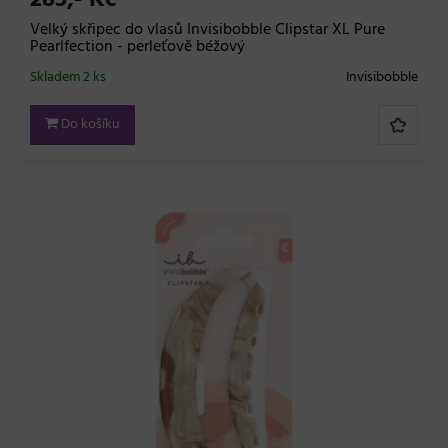
285,- Kč
Velký skřipec do vlasů Invisibobble Clipstar XL Pure
Pearlfection - perleťově béžový
Skladem 2 ks
Invisibobble
Do košíku