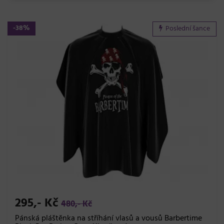
-38%
Poslední šance
295,- Kč
480,- Kč
Pánská pláštěnka na stříhání vlasů a vousů Barbertime