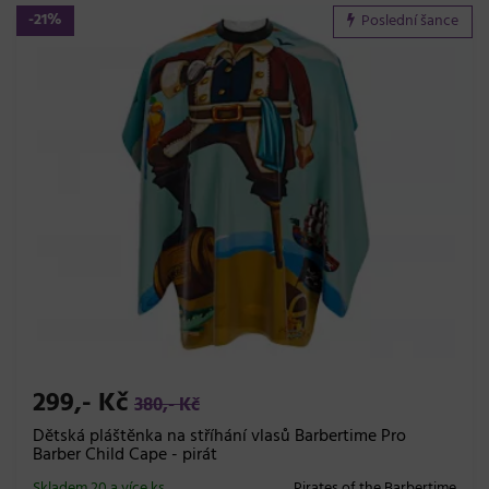
-21%
Poslední šance
299,- Kč
380,- Kč
Dětská pláštěnka na stříhání vlasů Barbertime Pro
Barber Child Cape - pirát
Skladem 20 a více ks
Pirates of the Barbertime