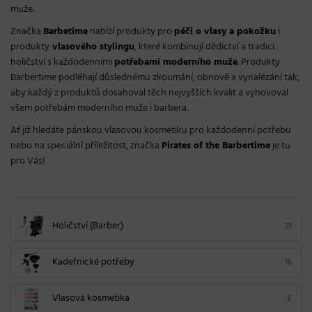
muže.
Značka
Barbetime
nabízí produkty pro
péči o vlasy a pokožku
i
produkty
vlasového stylingu
, které kombinují dědictví a tradici
holičství s každodenními
potřebami moderního muže
. Produkty
Barbertime podléhají důslednému zkoumání, obnově a vynalézání tak,
aby každý z produktů dosahoval těch nejvyšších kvalit a vyhovoval
všem potřebám moderního muže i barbera.
Ať již hledáte pánskou vlasovou kosmetiku pro každodenní potřebu
nebo na speciální příležitost, značka
Pirates of the Barbertime
je tu
pro Vás!
Holičství (Barber)
23
Kadeřnické potřeby
16
Vlasová kosmetika
3