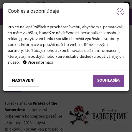
Sleva 20 %
na pánskou kosmetiku
Beviro
!
KATEGORIE
Cookies a osobní údaje
566 440 099
info@svetkadernictvi.cz
Po−pá: 8−17
Vše o nákupu
Kč
MENU
Pro co nejlepší zážitek z procházení webu, abychom si pamatovali,
co máte v košíku, k analýze návštěvnosti, personalizaci obsahu a
reklam, poskytování funkcí sociálních médií využíváme soubory
cookie. Informace o použití našeho webu sdílíme se svými
partnery, kteří údaje mohou zkombinovat s dalšími informacemi,
které jste jim poskytli nebo které získali v důsledku používání jejich
služeb.
Více informací
Značky
Pirates of the Barbertime
NASTAVENÍ
SOUHLASÍM
Pirates of the Barbertime
Turecká značka
Pirates of the
Barbertime
, inspirovaná
příběhem a konceptem pirátů, se
již od roku 2018 zabývá
špičkovou kosmetikou pro péči o