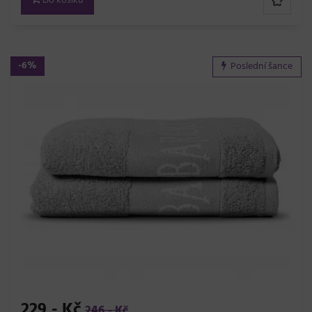
Do košíku
-6%
Poslední šance
229,- Kč
246,- Kč