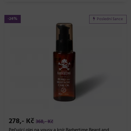
-24%
Poslední šance
278,- Kč
368,- Kč
Pečující olej na vousy a knír Barbertime Beard and