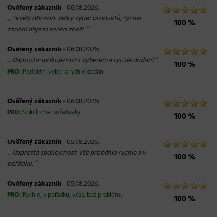
Ověřený zákazník
- 06.08.2026:
„
Skvělý obchod. Velký výběr produktů, rychlé
100 %
“
zaslání objednaného zboží.
Ověřený zákazník
- 06.08.2026:
„
“
Naprosta spokojenost s vyberem a rychle dodani
100 %
PRO:
Perfektni vyber a rychle dodani
Ověřený zákazník
- 06.08.2026:
PRO:
Splnilo me požadavky
100 %
Ověřený zákazník
- 05.08.2026:
„
Naprostá spokojenost, vše proběhlo rychle a v
100 %
“
pořádku.
Ověřený zákazník
- 05.08.2026:
PRO:
Rychle, v pořádku, včas, bez problému
100 %