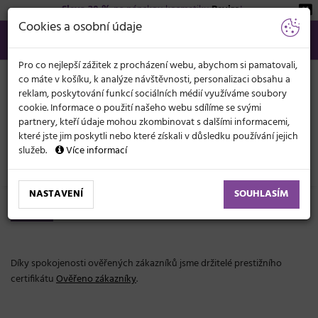
Sleva 20 %
na pánskou kosmetiku
Beviro
!
KATEGORIE
Cookies a osobní údaje
566 440 099
info@svetkadernictvi.cz
Po−pá: 8−17
Vše o nákupu
Kč
MENU
Pro co nejlepší zážitek z procházení webu, abychom si pamatovali,
co máte v košíku, k analýze návštěvnosti, personalizaci obsahu a
reklam, poskytování funkcí sociálních médií využíváme soubory
cookie. Informace o použití našeho webu sdílíme se svými
partnery, kteří údaje mohou zkombinovat s dalšími informacemi,
které jste jim poskytli nebo které získali v důsledku používání jejich
služeb.
Více informací
Ověřeno našimi zákazníky
NASTAVENÍ
SOUHLASÍM
Ověřeno našimi zákazníky
Díky spokojenosti ověřených zákazníků jsme držitelé prestižního
certifikátu
Ověřeno zákazníky
.