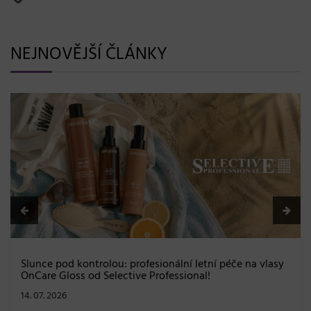
NEJNOVĚJŠÍ ČLÁNKY
BLONDME přichází s novou érou blond: lesk, glow efekt
a maximální péče bez kompromisů
08. 06. 2026