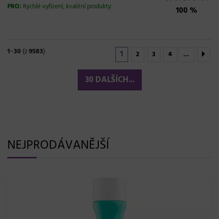
PRO:
Rychlé vyřízení, kvalitní produkty
100 %
1
−
30
(z
9583
)
1
2
3
4
...
30 DALŠÍCH...
NEJPRODÁVANĚJŠÍ
139,- Kč
Barva na obočí a řasy RefectoCil 15 ml - č.3,