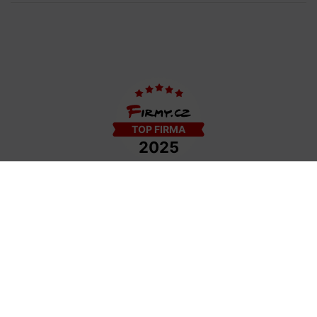
COPYRIGHT © 2009−2026 DETAIL - HAIR STYLE S.R.O. | TEMPLATE BY
COLORLIB