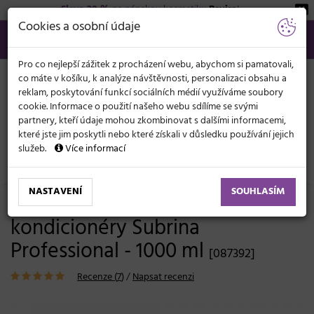
Sleva 20 %
na pánskou kosmetiku
Beviro
!
KATEGORIE
Cookies a osobní údaje
566 440 099
info@svetkadernictvi.cz
Po−pá: 8−17
Vše o nákupu
Kč
MENU
Pro co nejlepší zážitek z procházení webu, abychom si pamatovali,
co máte v košíku, k analýze návštěvnosti, personalizaci obsahu a
reklam, poskytování funkcí sociálních médií využíváme soubory
cookie. Informace o použití našeho webu sdílíme se svými
partnery, kteří údaje mohou zkombinovat s dalšími informacemi,
které jste jim poskytli nebo které získali v důsledku používání jejich
služeb.
Více informací
Vlasová kosmetika
Ostatní příslušenství
NASTAVENÍ
SOUHLASÍM
Pumpa na šampony a
kondicionéry Subrina
Professional - 1000 ml
[087392]
Recenze (
7
)
/
Napsat recenzi