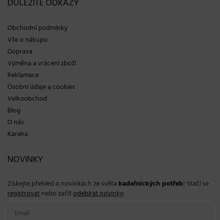
DŮLEŽITÉ ODKAZY
Obchodní podmínky
Vše o nákupu
Doprava
Výměna a vrácení zboží
Reklamace
Osobní údaje a cookies
Velkoobchod
Blog
O nás
Kariéra
NOVINKY
Získejte přehled o novinkách ze světa
kadeřnických potřeb
! Stačí se
registrovat
nebo začít
odebírat novinky
: