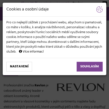
Sleva 20 %
na pánskou kosmetiku
Beviro
!
KATEGORIE
Cookies a osobní údaje
566 440 099
info@svetkadernictvi.cz
Po−pá: 8−17
Vše o nákupu
Kč
MENU
Pro co nejlepší zážitek z procházení webu, abychom si pamatovali,
co máte v košíku, k analýze návštěvnosti, personalizaci obsahu a
reklam, poskytování funkcí sociálních médií využíváme soubory
cookie. Informace o použití našeho webu sdílíme se svými
partnery, kteří údaje mohou zkombinovat s dalšími informacemi,
které jste jim poskytli nebo které získali v důsledku používání jejich
služeb.
Více informací
Značky
Revlon
NASTAVENÍ
SOUHLASÍM
Revlon
Profesionální značka
Revlon
je
celosvětově známý leader v
oblasti kosmetiky. Kromě
dekorativní a vlasové kosmetiky v jejím sortimentu najdete řadu
elektronických produktů, které usnadňují péči o tělo a vlasy a doplňují