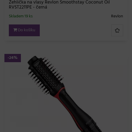
Žehlička na vlasy Revlon Smoothstay Coconut Oil
RVST2211PE - černá
Skladem 19 ks
Revlon
Do košíku
-24%