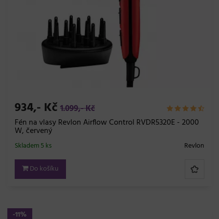
934,- Kč
1.099,- Kč
Fén na vlasy Revlon Airflow Control RVDR5320E - 2000
W, červený
Skladem 5 ks
Revlon
Do košíku
-11%