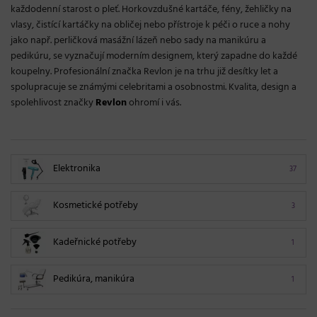
každodenní starost o pleť. Horkovzdušné kartáče, fény, žehličky na
vlasy, čistící kartáčky na obličej nebo přístroje k péči o ruce a nohy
jako např. perličková masážní lázeň nebo sady na manikúru a
pedikúru, se vyznačují moderním designem, který zapadne do každé
koupelny. Profesionální značka Revlon je na trhu již desítky let a
spolupracuje se známými celebritami a osobnostmi. Kvalita, design a
spolehlivost značky
Revlon
ohromí i vás.
Elektronika
37
Kosmetické potřeby
3
Kadeřnické potřeby
1
Pedikúra, manikúra
1