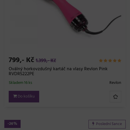
799,- Kč
1.399,- Kč
Oválný horkovzdušný kartáč na vlasy Revlon Pink
RVDR5222PE
Skladem 16 ks
Revlon
Do košíku
-26%
Poslední šance