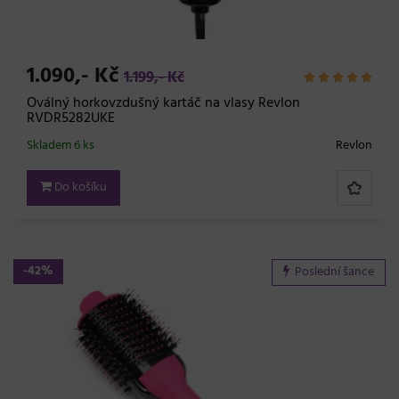
1.090,- Kč
1.199,- Kč
Oválný horkovzdušný kartáč na vlasy Revlon
RVDR5282UKE
Skladem 6 ks
Revlon
Do košíku
-42%
Poslední šance