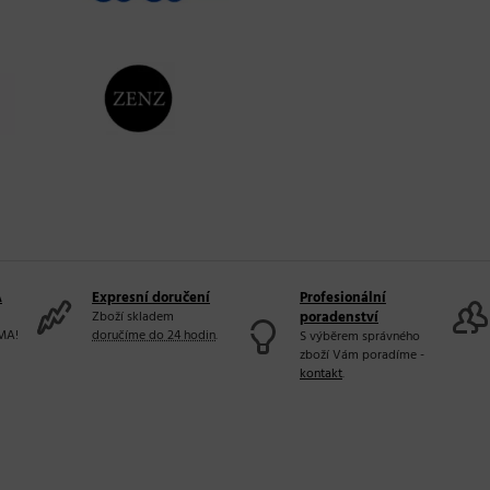
A
Expresní doručení
Profesionální
Zboží skladem
poradenství
MA!
doručíme do 24 hodin
.
S výběrem správného
zboží Vám poradíme -
kontakt
.