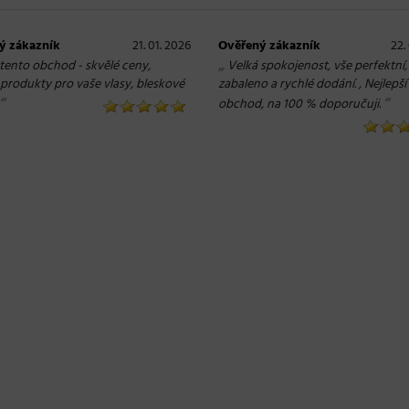
ý zákazník
21. 01. 2026
Ověřený zákazník
22.
„
 tento obchod - skvělé ceny,
Velká spokojenost, vše perfektní,
í produkty pro vaše vlasy, bleskové
zabaleno a rychlé dodání. , Nejlepší
“
“
obchod, na 100 % doporučuji.