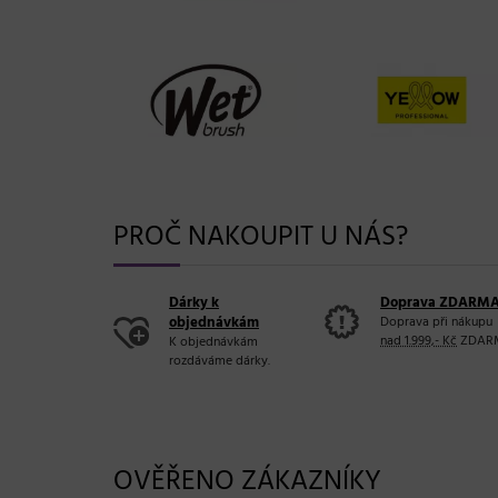
PROČ NAKOUPIT U NÁS?
Dárky k
Doprava ZDARM
objednávkám
Doprava při nákupu
nad 1.999,- Kč
ZDAR
K objednávkám
rozdáváme dárky.
OVĚŘENO ZÁKAZNÍKY