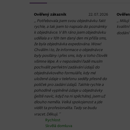
Ověřený zákazník
22. 07. 2026
Ověřen
„
„
Potřebovala jsem svou objednávku fakt
Miluji
rychle, a tak jsem to napsala do poznámky
kvalitn
k objednávce. V 8h ráno jsem objednávku
dodání
udělala a v 10h ten daný den mi přišla sms,
že byla objednávka expedována. Wow!
Chválím i to, že informace o objednávce
byly posílány i přes sms, kdy si toho člověk
všimne lépe. A v neposlední řadě musím
pochválit perfektní zadávání údajů do
objednávkového formuláře, kdy mé
uložené údaje v telefonu seděly přesně do
poliček pro zadání údajů. Takhle rychle a
pohodlně vyplněné údaje u objednávky
(ještě navíc, když na ni spěcháte), jsem už
dlouho neměla. Velká spokojenost a jde
vidět ta profesionalita. Tady se budu
“
vracet. Děkuji.
Rychlost
Skvělá domluva