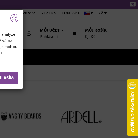
ÁKUPU
DOPRAVA
PLATBA
KONTAKT
Kč
MŮJ ÚČET
MŮJ KOŠÍK
k analýze
Přihlášení
0,- Kč
užíváme
daje mohou
ku
NOVINKY
HLASÍM