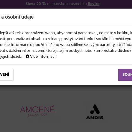
Sleva 20 %
na pánskou kosmetiku
Beviro
!
7
O NÁS
VŠE O N
 a osobní údaje
lepší zážitek z procházení webu, abychom si pamatovali, co máte v košíku, 
sti, personalizaci obsahu a reklam, poskytování funkcí sociálních médií vy
ookie. Informace o použití našeho webu sdílíme se svými partnery, kteří ú
t s dalšími informacemi, které jste jim poskytli nebo které získali v důsled
NOVĚ
EVY
LÉTO A VLASY
AKCE
ZNAČKY
DÁRKY
 jejich služeb.
Více informací
VENÍ
SOU