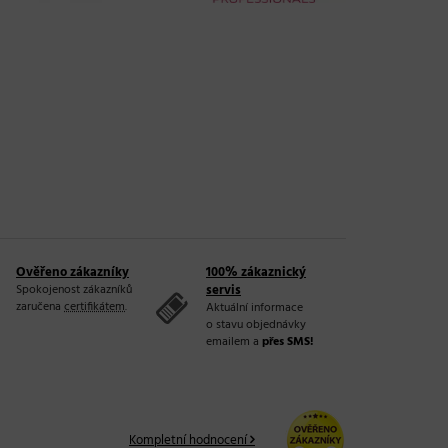
Ověřeno zákazníky
100% zákaznický
Spokojenost zákazníků
servis
zaručena
certifikátem
.
Aktuální informace
o stavu objednávky
emailem a
přes SMS!
Kompletní hodnocení