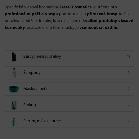
Specifická vlasová kosmetika
Tassel
Cosmetics
je určena pro
profesionální péči o vlasy
a podporu jejich
přirozené krásy
. Avšak
používat ji může kdokoliv, kdo má zájem o
kvalitní produkty vlasové
kosmetiky
, protože cílem této značky je
všimnout si rozdílu
.
Barvy, melíry, přelivy
13
Šampony
8
Masky a péče
7
Styling
7
Sérum, mléka, spreje
2