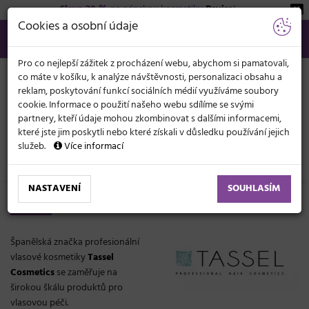
Sleva 20 %
na pánskou kosmetiku
Beviro
!
KATEGORIE
Cookies a osobní údaje
566 440 099
info@svetkadernictvi.cz
Po−pá: 8−17
Vše o nákupu
Kč
MENU
Pro co nejlepší zážitek z procházení webu, abychom si pamatovali,
co máte v košíku, k analýze návštěvnosti, personalizaci obsahu a
reklam, poskytování funkcí sociálních médií využíváme soubory
cookie. Informace o použití našeho webu sdílíme se svými
partnery, kteří údaje mohou zkombinovat s dalšími informacemi,
které jste jim poskytli nebo které získali v důsledku používání jejich
služeb.
Více informací
Značky
Tassel Cosmetics
NASTAVENÍ
SOUHLASÍM
Tassel Cosmetics
Španělská značka profesionální
vlasové kosmetiky
Tassel
Cosmetics
se zaměřuje na
širokou škálu produktů pro
vlasovou péči.