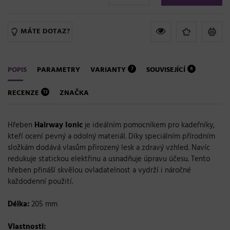
MÁTE DOTAZ?
POPIS
PARAMETRY
VARIANTY
SOUVISEJÍCÍ
7
4
RECENZE
ZNAČKA
13
Hřeben
Hairway
Ionic
je ideálním pomocníkem pro kadeřníky,
kteří ocení pevný a odolný materiál. Díky speciálním přírodním
složkám dodává vlasům přirozený lesk a zdravý vzhled. Navíc
redukuje statickou elektřinu a usnadňuje úpravu účesu. Tento
hřeben přináší skvělou ovladatelnost a vydrží i náročné
každodenní použití.
Délka:
205 mm
Vlastnosti: