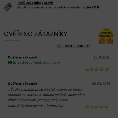
100% zákaznický servis
Aktuální informace o stavu objednávky emailem a
přes SMS!
OVĚŘENO ZÁKAZNÍKY
Kompletní hodnocení
Ověřený zákazník
25. 11. 2025
PRO:
rychlé vyřízení objednávky
Ověřený zákazník
02. 03. 2026
„
Široká nabídka zboží,přijatelné ceny,perfektní
komunikace,bleskové dodání pečlivě zabaleného
zboží.Objednávala jsem poprvé,nikoliv
“
naposledy.Spokojenost,doporučuji.