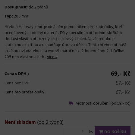
Dostupnost:
do 2 týdnů
Typ:
205 mm
Hřeben Hairway Ionic je ideálním pomocníkem pro kadeřníky, kteří
ocení pevný a odolný materiál. Díky speciálním přírodním složkám
dodává vlasům přirozený lesk a zdravý vzhled. Navíc redukuje
statickou elektřinu a usnadňuje úpravu účesu. Tento hřeben přináší
skvělou ovladatelnost a vydrží i náročné každodenní použití. Délka:
205 mm Vlastnosti: - h...
více »
69,- Kč
Cena s DPH :
57,- Kč
Cena bez DPH :
67,- Kč
Cena pro profesionály
:
Možnosti doručení (od 59,- Kč)
Není skladem
(
do 2 týdnů
)
ks
DO KOŠÍKU