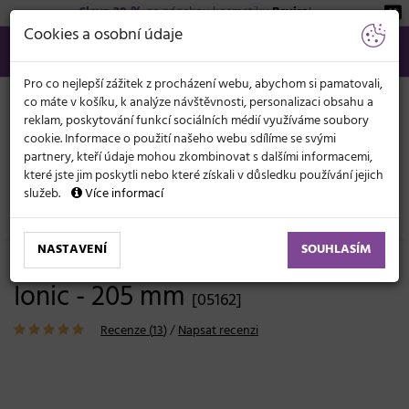
Sleva 20 %
na pánskou kosmetiku
Beviro
!
KATEGORIE
Cookies a osobní údaje
566 440 099
info@svetkadernictvi.cz
Po−pá: 8−17
Vše o nákupu
Kč
MENU
Pro co nejlepší zážitek z procházení webu, abychom si pamatovali,
co máte v košíku, k analýze návštěvnosti, personalizaci obsahu a
reklam, poskytování funkcí sociálních médií využíváme soubory
cookie. Informace o použití našeho webu sdílíme se svými
partnery, kteří údaje mohou zkombinovat s dalšími informacemi,
které jste jim poskytli nebo které získali v důsledku používání jejich
služeb.
Více informací
Kadeřnické potřeby
Hřebeny
Ionizační
NASTAVENÍ
SOUHLASÍM
Hřeben na stříhání vlasů Hairway
Ionic - 205 mm
[05162]
Recenze (
13
)
/
Napsat recenzi