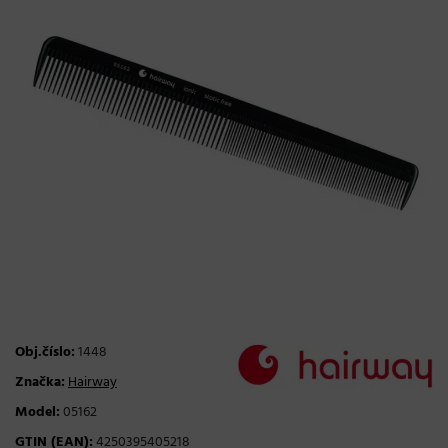
Obj.číslo:
1448
Značka:
Hairway
Model:
05162
GTIN (EAN):
4250395405218