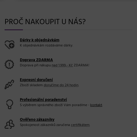
PROČ NAKOUPIT U NÁS?
Dárky k objednávkám
K objednávkám rozdáváme dárky.
Doprava ZDARMA
Doprava při nákupu
nad 1.999,- Kč
ZDARMA!
Expresní doručení
Zboží skladem
doručíme do 24 hodin
.
Profesionální poradenství
S výběrem správného zboží Vám poradíme -
kontakt
.
Ověřeno zákazníky
Spokojenost zákazníků zaručena
certifikátem
.