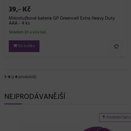
39,- Kč
Mikrotužkové baterie GP Greencell Extra Heavy Duty
AAA - 4 ks
Skladem 20 a více bal.
Do košíku
1
−
8
(z
8
produktů)
NEJPRODÁVANĚJŠÍ
Poslední šance