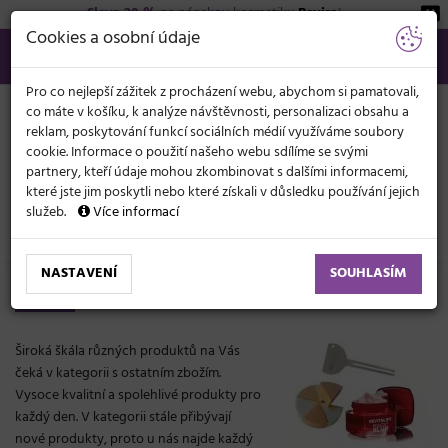
Sleva 20 %
na pánskou kosmetiku
Beviro
!
KATEGORIE
Cookies a osobní údaje
566 440 099
info@svetkadernictvi.cz
Po−pá: 8−17
Vše o nákupu
Kč
MENU
Pro co nejlepší zážitek z procházení webu, abychom si pamatovali,
co máte v košíku, k analýze návštěvnosti, personalizaci obsahu a
reklam, poskytování funkcí sociálních médií využíváme soubory
cookie. Informace o použití našeho webu sdílíme se svými
partnery, kteří údaje mohou zkombinovat s dalšími informacemi,
které jste jim poskytli nebo které získali v důsledku používání jejich
služeb.
Více informací
Ostatní
NASTAVENÍ
SOUHLASÍM
Ostatní produkty
Široká škála různých produktů na Vás
čeká v kategorii s ostatním zbožím.
Vysoce kvalitní a spolehlivé produkty pro
každý den. V kategorii stále přibývají
nové produkty, proto u nás najde každý