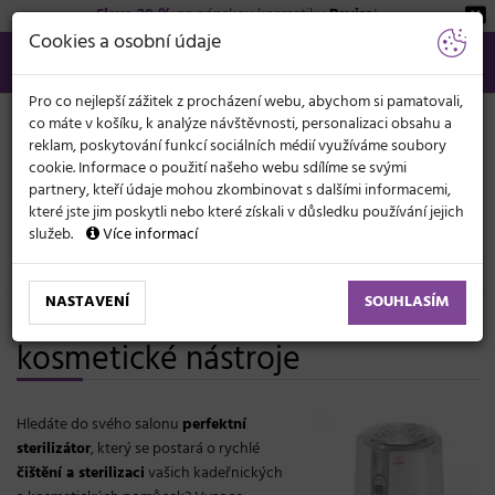
Sleva 20 %
na pánskou kosmetiku
Beviro
!
KATEGORIE
Cookies a osobní údaje
566 440 099
info@svetkadernictvi.cz
Po−pá: 8−17
Vše o nákupu
Kč
MENU
Pro co nejlepší zážitek z procházení webu, abychom si pamatovali,
co máte v košíku, k analýze návštěvnosti, personalizaci obsahu a
reklam, poskytování funkcí sociálních médií využíváme soubory
cookie. Informace o použití našeho webu sdílíme se svými
partnery, kteří údaje mohou zkombinovat s dalšími informacemi,
které jste jim poskytli nebo které získali v důsledku používání jejich
služeb.
Více informací
Elektronika
Sterilizátory
NASTAVENÍ
SOUHLASÍM
Sterilizátory na kadeřnické a
kosmetické nástroje
Hledáte do svého salonu
perfektní
sterilizátor
, který se postará o rychlé
čištění a sterilizaci
vašich kadeřnických