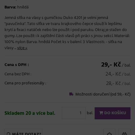
Barva:
hnědá
Jemná síťka na vlasy s gumičkou Duko 4201 je velmi jemná
"pavučinka". Tato síťka ve tvaru krajkového čepce slouží k lepšímu
krytí a fixaci natáček nebo lze použít i pod paruku. Okraj je stažen do
gumy. Lze použít i k zajištění části vlasů při práci s jinou sekcí. Materiál:
100% nylon Barva: hnědá Počet ks v balení: 3 Vlastnosti: - síťka na
vlasy ...
více »
29,- Kč
Cena s DPH :
/ bal.
24,- Kč
Cena bez DPH :
/ bal.
28,- Kč
Cena pro profesionály
:
/ bal.
Možnosti doručení (od 59,- Kč)
Skladem 20 a více bal.
bal.
DO KOŠÍKU
MÁTE DOTAZ?