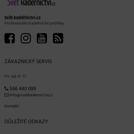
Svět kadeřnictví.cz
Profesionální kadeřnické potřeby
ZÁKAZNICKÝ SERVIS
Po−pá: 8−17
566 440 099
info@svetkadernictvi.cz
Kontakt
DŮLEŽITÉ ODKAZY