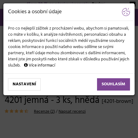
Sleva 20 %
na pánskou kosmetiku
Beviro
!
KATEGORIE
Cookies a osobní údaje
566 440 099
info@svetkadernictvi.cz
Po−pá: 8−17
Vše o nákupu
Kč
MENU
Pro co nejlepší zážitek z procházení webu, abychom si pamatovali,
co máte v košíku, k analýze návštěvnosti, personalizaci obsahu a
reklam, poskytování funkcí sociálních médií využíváme soubory
cookie. Informace o použití našeho webu sdílíme se svými
partnery, kteří údaje mohou zkombinovat s dalšími informacemi,
které jste jim poskytli nebo které získali v důsledku používání jejich
služeb.
Více informací
Kadeřnické potřeby
Síťky na vlasy
NASTAVENÍ
SOUHLASÍM
Síťka na vlasy s gumičkou Duko
4201 jemná - 3 ks, hnědá
[4201-brown]
Recenze (
2
)
/
Napsat recenzi