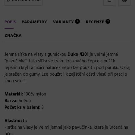
POPIS
PARAMETRY
VARIANTY
RECENZE
2
2
ZNAČKA
Jemná síťka na vlasy s gumičkou
Duko 4201
je velmi jemná
"pavučinka". Tato síťka ve tvaru krajkového čepce slouží k
lepšímu krytí a fixaci natáček nebo lze použít i pod paruku. Okraj
je stažen do gumy. Lze použít i k zajištění části vlasů při práci s
jinou sekcí.
Materiál:
100% nylon
Barva:
hnědá
Počet ks v balení:
3
Vlastnosti:
- síťka na vlasy je velmi jemná jako pavučinka, která je určená na
účes