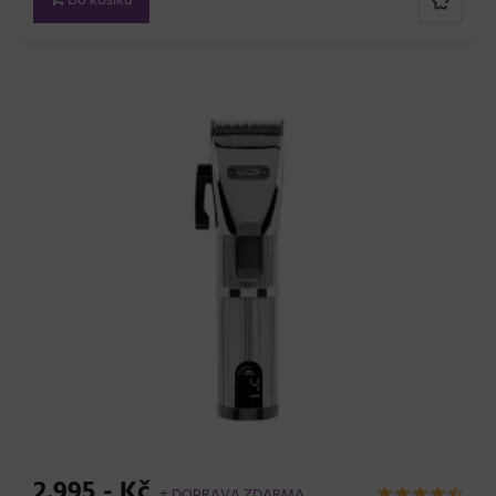
Do košíku
2.995,- Kč
+ DOPRAVA ZDARMA