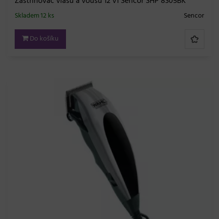
Zastřihovač vlasů a vousů 12 v1 Sencor SHP 8305BK
Skladem 12 ks
Sencor
Do košíku