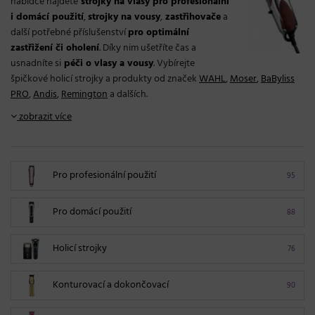
nabídce najdete
strojky na vlasy pro profesionální
i domácí použití
,
strojky na vousy
,
zastřihovače
a
další potřebné příslušenství
pro optimální
zastřižení či oholení
. Díky nim ušetříte čas a
usnadníte si
péči o vlasy a vousy
. Vybírejte
špičkové holicí strojky a produkty od značek
WAHL
,
Moser
,
BaByliss
PRO
,
Andis
,
Remington
a dalších.
zobrazit více
Pro profesionální použití
95
Pro domácí použití
88
Holicí strojky
76
Konturovací a dokončovací
90