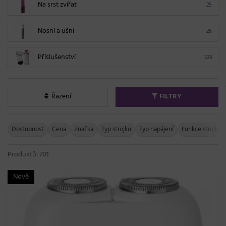
Na srst zvířat
25
Nosní a ušní
26
Příslušenství
326
Řazení
FILTRY
Dostupnost
Cena
Značka
Typ strojku
Typ napájení
Funkce strojku
Produktů: 701
Nově