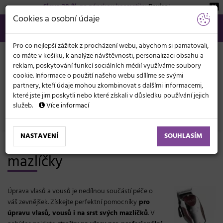
Sleva 20 %
na pánskou kosmetiku
Beviro
!
KATEGORIE
Cookies a osobní údaje
566 440 099
info@svetkadernictvi.cz
Po−pá: 8−17
Vše o nákupu
Kč
MENU
Pro co nejlepší zážitek z procházení webu, abychom si pamatovali,
co máte v košíku, k analýze návštěvnosti, personalizaci obsahu a
reklam, poskytování funkcí sociálních médií využíváme soubory
cookie. Informace o použití našeho webu sdílíme se svými
partnery, kteří údaje mohou zkombinovat s dalšími informacemi,
které jste jim poskytli nebo které získali v důsledku používání jejich
služeb.
Více informací
Elektronika
Strojky
NASTAVENÍ
SOUHLASÍM
Strojky na vlasy, vousy i domácí
mazlíčky
Úprava vlasů a vousů je nedílnou součástí péče o
váš zevnějšek. Získejte perfektní pomocníky
pro
úpravu vlasů, vousů i na srst svých mazlíčků
. V