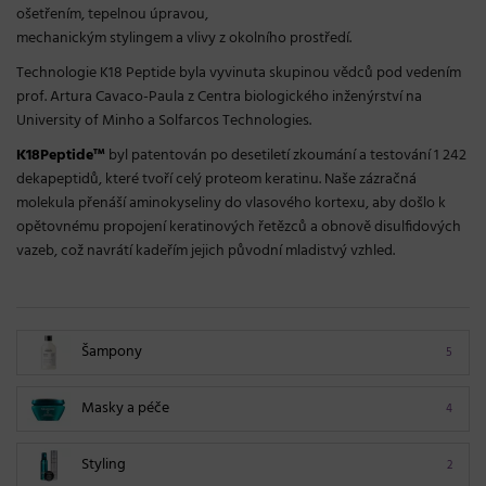
ošetřením, tepelnou úpravou,
mechanickým stylingem a vlivy z okolního prostředí.
Technologie K18 Peptide byla vyvinuta skupinou vědců pod vedením
prof. Artura Cavaco-Paula z Centra biologického inženýrství na
University of Minho a Solfarcos Technologies.
K18Peptide™
byl patentován po desetiletí zkoumání a testování 1 242
dekapeptidů, které tvoří celý proteom keratinu. Naše zázračná
molekula přenáší aminokyseliny do vlasového kortexu, aby došlo k
opětovnému propojení keratinových řetězců a obnově disulfidových
vazeb, což navrátí kadeřím jejich původní mladistvý vzhled.
Šampony
5
Masky a péče
4
Styling
2