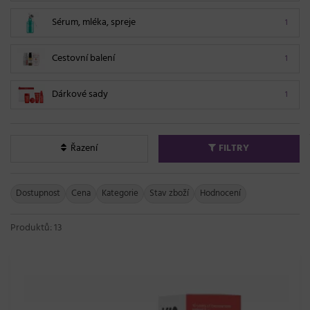
Sérum, mléka, spreje
1
Cestovní balení
1
Dárkové sady
1
Řazení
FILTRY
Dostupnost
Cena
Kategorie
Stav zboží
Hodnocení
Produktů: 13