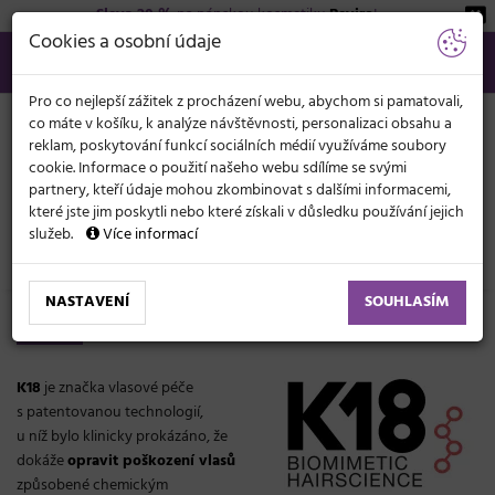
Sleva 20 %
na pánskou kosmetiku
Beviro
!
KATEGORIE
Cookies a osobní údaje
566 440 099
info@svetkadernictvi.cz
Po−pá: 8−17
Vše o nákupu
Kč
MENU
Pro co nejlepší zážitek z procházení webu, abychom si pamatovali,
co máte v košíku, k analýze návštěvnosti, personalizaci obsahu a
reklam, poskytování funkcí sociálních médií využíváme soubory
cookie. Informace o použití našeho webu sdílíme se svými
partnery, kteří údaje mohou zkombinovat s dalšími informacemi,
které jste jim poskytli nebo které získali v důsledku používání jejich
služeb.
Více informací
Značky
K18
NASTAVENÍ
SOUHLASÍM
K18
K18
je značka vlasové péče
s patentovanou technologií,
u níž bylo klinicky prokázáno, že
dokáže
opravit poškození vlasů
způsobené chemickým