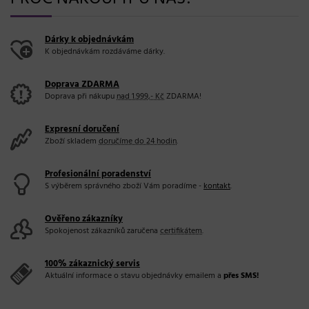
Dárky k objednávkám
K objednávkám rozdáváme dárky.
Doprava ZDARMA
Doprava při nákupu
nad 1.999,- Kč
ZDARMA!
Expresní doručení
Zboží skladem
doručíme do 24 hodin
.
Profesionální poradenství
S výběrem správného zboží Vám poradíme -
kontakt
.
Ověřeno zákazníky
Spokojenost zákazníků zaručena
certifikátem
.
100% zákaznický servis
Aktuální informace o stavu objednávky emailem a
přes SMS!