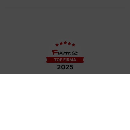
COPYRIGHT © 2009−2026 DETAIL - HAIR STYLE S.R.O. | TEMPLATE BY
COLORLIB