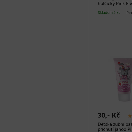
holčičky Pink El
Skladem 5 ks
Pin
30,- Kč
Dětská zubní pas
příchutí jahod P