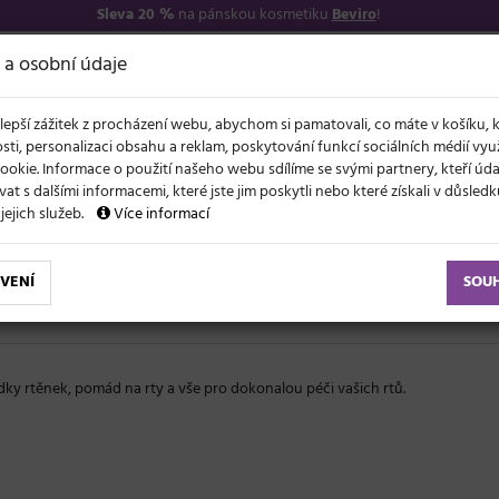
Sleva 20 %
na pánskou kosmetiku
Beviro
!
7
O NÁS
VŠE O N
 a osobní údaje
lepší zážitek z procházení webu, abychom si pamatovali, co máte v košíku, 
sti, personalizaci obsahu a reklam, poskytování funkcí sociálních médií vy
ookie. Informace o použití našeho webu sdílíme se svými partnery, kteří ú
t s dalšími informacemi, které jste jim poskytli nebo které získali v důsled
NOVĚ
EVY
LÉTO A VLASY
AKCE
ZNAČKY
DÁRKY
 jejich služeb.
Více informací
VENÍ
SOU
ídky rtěnek, pomád na rty a vše pro dokonalou péči vašich rtů.