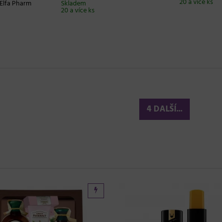
20 a více ks
Elfa Pharm
Skladem
20 a více ks
4 DALŠÍ...