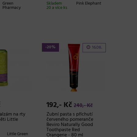
Green
Skladem
Pink Elephant
Pharmacy
20 a více ks
-20%
16.08.
č
192,- Kč
240,- Kč
balzám na rty
Zubní pasta s příchutí
ěti Little
červeného pomeranče
Beviro Naturally Good
Toothpaste Red
Little Green
Orangerie - 80 ml