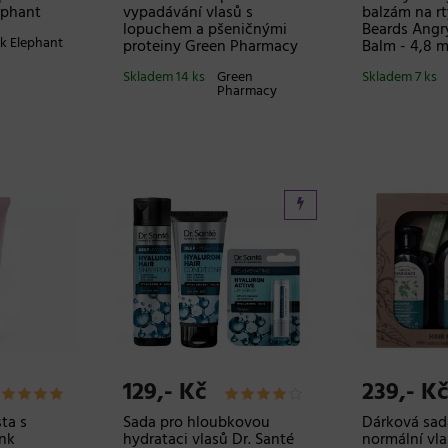
ephant
vypadávání vlasů s
balzám na r
lopuchem a pšeničnými
Beards Angry
k Elephant
proteiny Green Pharmacy
Balm - 4,8 m
Skladem 14 ks
Green
Skladem 7 ks
Pharmacy
129,- Kč
239,- Kč
ta s
Sada pro hloubkovou
Dárková sad
ink
hydrataci vlasů Dr. Santé
normální vla