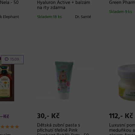
 Nela - 50
Hyaluron Active + balzám
Green Phar
na rty zdarma
Skladem 9 ks
k Elephant
Skladem 18 ks
Dr. Santé
15.09.
30,- Kč
112,- Kč
,- Kč
Dětská zubní pasta s
Luxusní pom
příchutí třešně Pink
meduňkou a