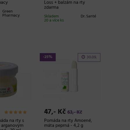
macy
Loss + balzám na rty
zdarma
Green
Pharmacy
Skladem
Dr. Santé
20 a více ks
-25%
30.09.
47,- Kč
63,- Kč
áda na rty s
Pomáda na rty Amoené,
 arganovým
máta peprná - 4,2 g