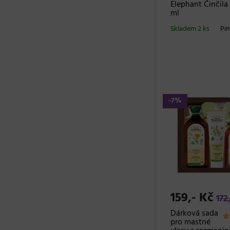
Elephant Činčila
ml
Skladem 2 ks
Pin
-7%
159,- Kč
172
Dárková sada
pro mastné