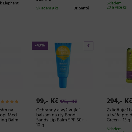
k Elephant
Skladem
20 a více ks
Skladem 9 ks
Dr. Santé
-43%
99,- Kč
294,- K
175,- Kč
lzám na
Ochranný a vyživující
Zklidňující 
topi Med
balzám na rty Bondi
a tváře pro d
ting Balm
Sands Lip Balm SPF 50+ -
Green - 13 g
10 g
Skladem