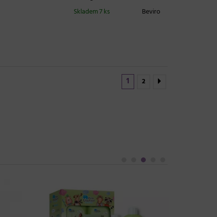
Skladem 7 ks
Beviro
1
2