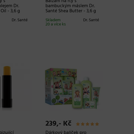
y s
Balzám na rty s
lejem Dr.
bambuckým máslem Dr.
il - 3,6 g
Santé Shea Butter - 3,6 g
Dr. Santé
Skladem
Dr. Santé
20 a více ks
239,- Kč
izující
Dárkový balíček pro