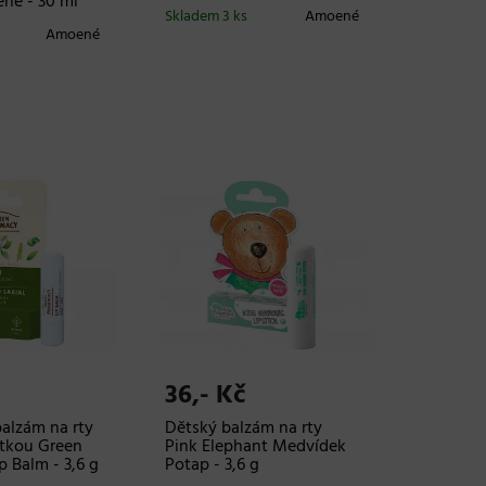
né - 30 ml
Skladem 3 ks
Amoené
Amoené
36,- Kč
alzám na rty
Dětský balzám na rty
etkou Green
Pink Elephant Medvídek
 Balm - 3,6 g
Potap - 3,6 g