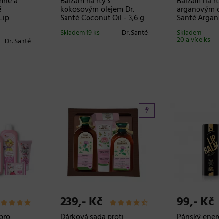
mné a
Balzám na rty s
Balzám na rt
é
kokosovým olejem Dr.
arganovým o
Lip
Santé Coconut Oil - 3,6 g
Santé Argan O
Skladem 19 ks
Dr. Santé
Skladem
20 a více ks
Dr. Santé
239,- Kč
99,- Kč
pro
Dárková sada proti
Pánský energ