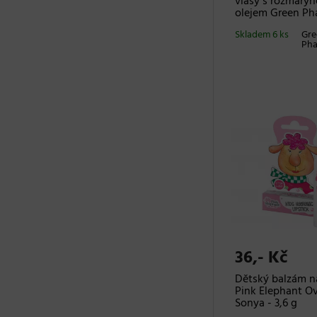
vlasy s rozmarý
olejem Green P
Skladem 6 ks
Gre
Ph
36,- Kč
Dětský balzám na
Pink Elephant O
Sonya - 3,6 g