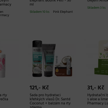
novým
Elephant Bobřík Petr - 50
olejem Amoe
harmacy
ml
Skladem 3 ks
en
Skladem 10 ks
Pink Elephant
armacy
121,- Kč
31,- Kč
 rty
Sada pro hydrataci
Hydratační b
večka
křehkých vlasů Dr. Santé
s aloe a lim
Coconut + balzám na rty
Pharmacy Lip
zdarma