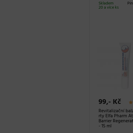
Skladem
Pin
20 a více ks
99,- Kč
Revitalizační ba
rty Elfa Pharm A
Barrier Regenera
- 15 ml