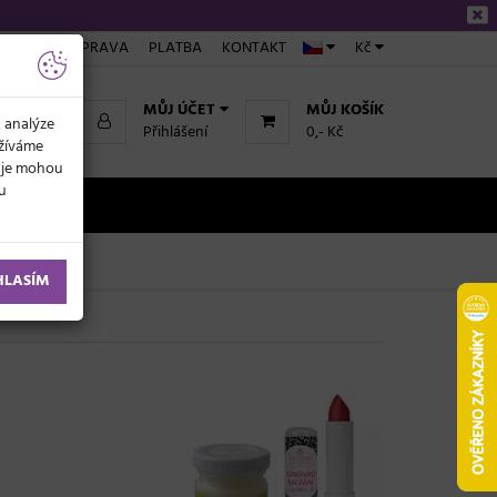
ÁKUPU
DOPRAVA
PLATBA
KONTAKT
Kč
MŮJ ÚČET
MŮJ KOŠÍK
k analýze
Přihlášení
0,- Kč
užíváme
daje mohou
ku
NOVINKY
HLASÍM