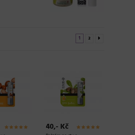
1
2
40,- Kč