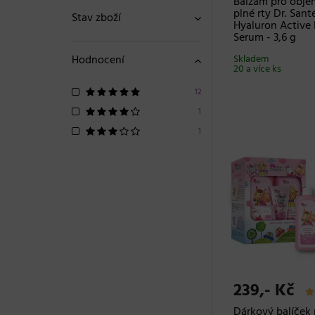
Balzám pro obje
plné rty Dr. Sant
Stav zboží
Hyaluron Active 
Serum - 3,6 g
Hodnocení
Skladem
20 a více ks
12
1
1
239,- Kč
Dárkový balíček 