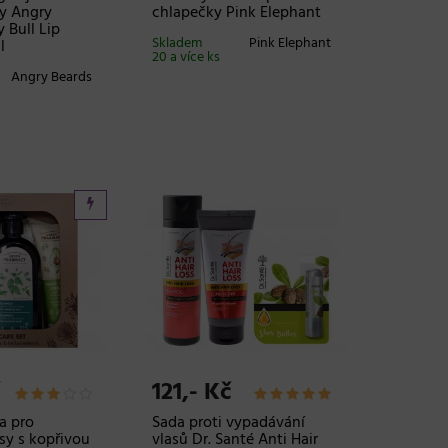
ty Angry
chlapečky Pink Elephant
 Bull Lip
Skladem
Pink Elephant
l
20 a více ks
Angry Beards
121,- Kč
a pro
Sada proti vypadávání
sy s kopřivou
vlasů Dr. Santé Anti Hair