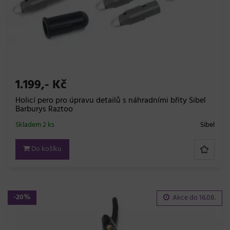
1.199,- Kč
Holicí pero pro úpravu detailů s náhradními břity Sibel
Barburys Raztoo
Skladem 2 ks
Sibel
Do košíku
-20%
Akce do
16.08.