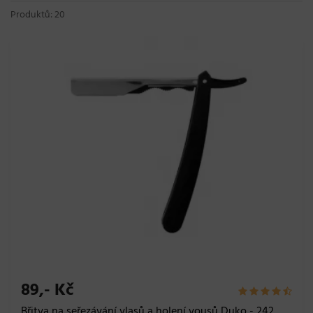
Produktů: 20
89,- Kč
Břitva na seřezávání vlasů a holení vousů Duko - 242