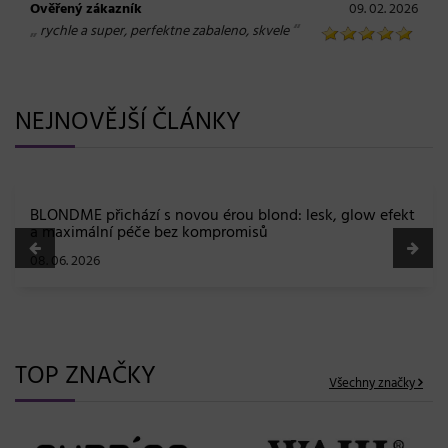
Ověřený zákazník
09. 02. 2026
„
“
rychle a super, perfektne zabaleno, skvele
NEJNOVĚJŠÍ ČLÁNKY
BLONDME přichází s novou érou blond: lesk, glow efekt
a maximální péče bez kompromisů
08. 06. 2026
TOP ZNAČKY
Všechny značky