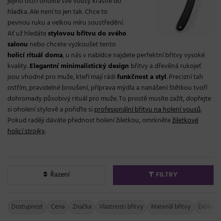
jejího ostří oholíte své vousy krásně do
hladka. Ale není to jen tak. Chce to
pevnou ruku a velkou míru soustředění.
Ať už hledáte
stylovou břitvu do svého
salonu
nebo chcete vyzkoušet tento
holicí rituál doma
, u nás v nabídce najdete perfektní břitvy vysoké
kvality.
Elegantní minimalistický design
břitvy a dřevěná rukojeť
jsou vhodné pro muže, kteří mají rádi
funkčnost a styl
. Precizní tah
ostřím, pravidelné broušení, příprava mýdla a nanášení štětkou tvoří
dohromady působivý rituál pro muže. To prostě musíte zažít, dopřejte
si oholení stylově a pořiďte si
profesionální břitvu na holení vousů
.
Pokud raději dáváte přednost holení žiletkou, omrkněte
žiletkové
holicí strojky
.
Řazení
FILTRY
Dostupnost
Cena
Značka
Vlastnosti břitvy
Materiál břitvy
Délka bř