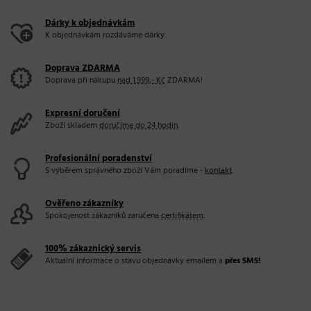
Dárky k objednávkám
K objednávkám rozdáváme dárky.
Doprava ZDARMA
Doprava při nákupu
nad 1.999,- Kč
ZDARMA!
Expresní doručení
Zboží skladem
doručíme do 24 hodin
.
Profesionální poradenství
S výběrem správného zboží Vám poradíme -
kontakt
.
Ověřeno zákazníky
Spokojenost zákazníků zaručena
certifikátem
.
100% zákaznický servis
Aktuální informace o stavu objednávky emailem a
přes SMS!