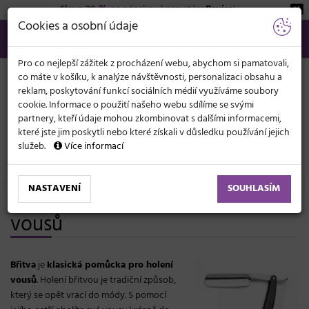
Sleva 20 %
na pánskou kosmetiku
Beviro
!
KATEGORIE
Cookies a osobní údaje
566 440 099
info@svetkadernictvi.cz
Po−pá: 8−17
Vše o nákupu
Kč
MENU
Pro co nejlepší zážitek z procházení webu, abychom si pamatovali,
co máte v košíku, k analýze návštěvnosti, personalizaci obsahu a
reklam, poskytování funkcí sociálních médií využíváme soubory
cookie. Informace o použití našeho webu sdílíme se svými
partnery, kteří údaje mohou zkombinovat s dalšími informacemi,
které jste jim poskytli nebo které získali v důsledku používání jejich
služeb.
Více informací
Holičství (Barber)
Břitvy na holení
NASTAVENÍ
SOUHLASÍM
Profesionální břitvy na holení
vousů
Břitva
je
klasická pomůcka pro holení
vousů
. Holení břitvou je tradiční způsob,
který se opět vrací do módy. S pomocí