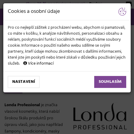
Sleva 20 %
na pánskou kosmetiku
Beviro
!
KATEGORIE
Cookies a osobní údaje
566 440 099
info@svetkadernictvi.cz
Po−pá: 8−17
Vše o nákupu
Kč
MENU
Pro co nejlepší zážitek z procházení webu, abychom si pamatovali,
co máte v košíku, k analýze návštěvnosti, personalizaci obsahu a
reklam, poskytování funkcí sociálních médií využíváme soubory
cookie. Informace o použití našeho webu sdílíme se svými
partnery, kteří údaje mohou zkombinovat s dalšími informacemi,
které jste jim poskytli nebo které získali v důsledku používání jejich
služeb.
Více informací
Značky
Londa Professional
NASTAVENÍ
SOUHLASÍM
Londa Professional
Londa Professional
je značka
vlasové kosmetiky, která nabízí
širokou škálu produktů pro
úpravu vlasů, jako jsou například
šampony, kondicionéry, masky