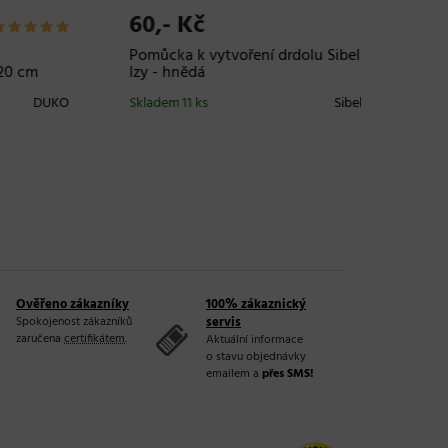
60,- Kč
98,- 
Pomůcka k vytvoření drdolu Sibel
Výplň d
cm
Izy - hnědá
gumičko
DUKO
Skladem 11 ks
Sibel
Skladem 
Ověřeno zákazníky
100% zákaznický
Spokojenost zákazníků
servis
zaručena
certifikátem
.
Aktuální informace
o stavu objednávky
emailem a
přes SMS!