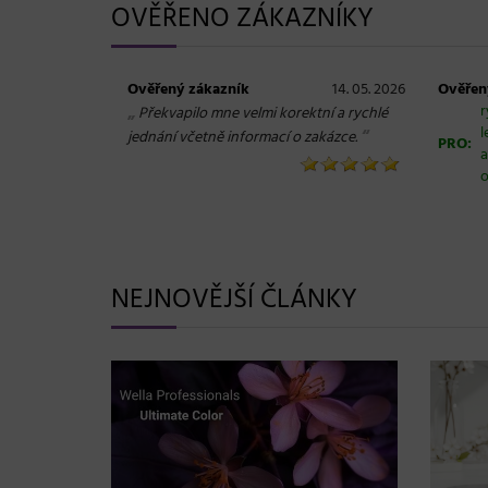
OVĚŘENO ZÁKAZNÍKY
Ověřený zákazník
14. 05. 2026
Ověřen
„
r
Překvapilo mne velmi korektní a rychlé
l
“
jednání včetně informací o zakázce.
PRO:
a
o
NEJNOVĚJŠÍ ČLÁNKY