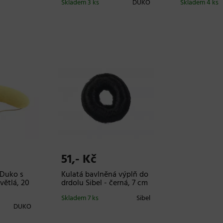
Skladem 3 ks
DUKO
Skladem 4 ks
51,- Kč
 Duko s
Kulatá bavlněná výplň do
větlá, 20
drdolu Sibel - černá, 7 cm
Skladem 7 ks
Sibel
DUKO