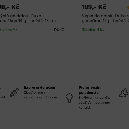
- Kč
109,- Kč
 do drdolu Duko s
Výplň do drdolu Duko s
kou 14 g - hnědá, 13 cm
gumičkou 12g - hnědá, 20 
m 9 ks
DUKO
Skladem 4 ks
A
Expresní doručení
Profesionální
Zboží skladem
poradenství
MA!
doručíme do 24 hodin
.
S výběrem správného
zboží Vám poradíme -
kontakt
.