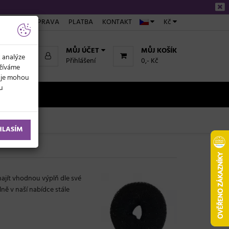
ÁKUPU
DOPRAVA
PLATBA
KONTAKT
Kč
MŮJ ÚČET
MŮJ KOŠÍK
k analýze
Přihlášení
0,- Kč
užíváme
daje mohou
ku
NOVINKY
HLASÍM
ajít vhodnou výplň dle své
lně v naší nabídce stále