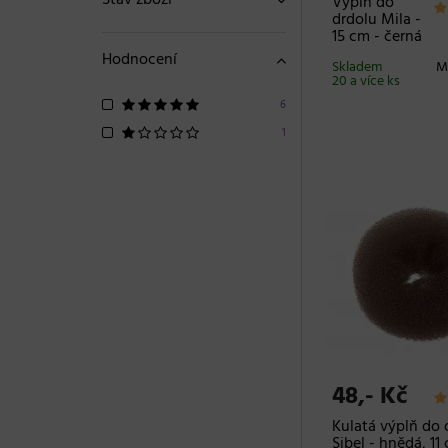
Stav zboží
Výplň do
drdolu Mila -
15 cm - černá
Hodnocení
Skladem
M
20 a více ks
6
1
48,- Kč
Kulatá výplň do 
Sibel - hnědá, 11