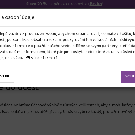
Sleva 20 %
na pánskou kosmetiku
Beviro
!
7
O NÁS
VŠE O N
 a osobní údaje
lepší zážitek z procházení webu, abychom si pamatovali, co máte v košíku, 
sti, personalizaci obsahu a reklam, poskytování funkcí sociálních médií vy
ookie. Informace o použití našeho webu sdílíme se svými partnery, kteří ú
t s dalšími informacemi, které jste jim poskytli nebo které získali v důsled
NOVĚ
EVY
LÉTO A VLASY
AKCE
ZNAČKY
DÁRKY
 jejich služeb.
Více informací
VENÍ
SOU
ě do účesu
čes. Nabízíme účesové výplně v různých velikostech, aby si mohl každý n
. Jsou lehké a nijak nezatěžují vlasy. U nás si vybere každý, protože nové výp