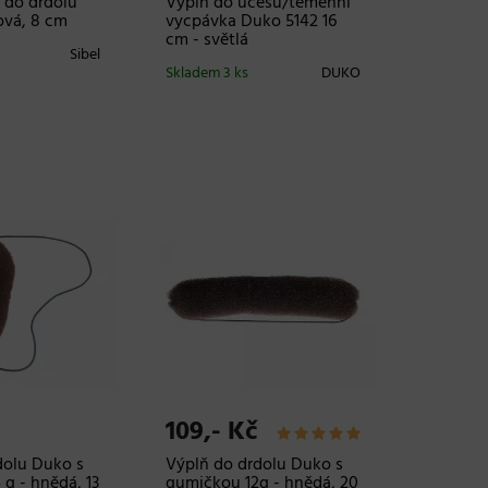
 do drdolu
Výplň do účesu/temenní
ová, 8 cm
vycpávka Duko 5142 16
cm - světlá
Sibel
Skladem 3 ks
DUKO
109,- Kč
dolu Duko s
Výplň do drdolu Duko s
g - hnědá, 13
gumičkou 12g - hnědá, 20