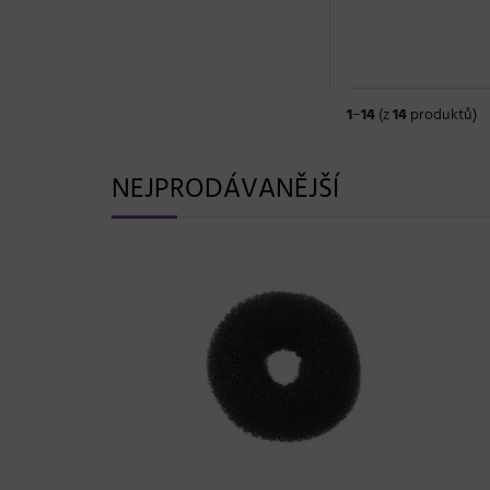
1
−
14
(z
14
produktů)
NEJPRODÁVANĚJŠÍ