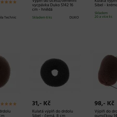
Výplň do účesu/temenní
Kulatá výplň
vycpávka Duko 5142 16
Sibel - krém
cm - hnědá
Skladem
20 a více ks
ila Technic
Skladem 6 ks
DUKO
31,- Kč
98,- Kč
drdolu
Kulatá výplň do drdolu
Výplň do dr
 cm
Sibel - černá, 8 cm
gumičkou 14 