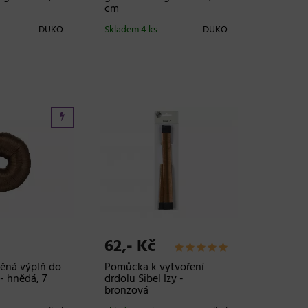
cm
DUKO
Skladem 4 ks
DUKO
62,- Kč
něná výplň do
Pomůcka k vytvoření
 - hnědá, 7
drdolu Sibel Izy -
bronzová