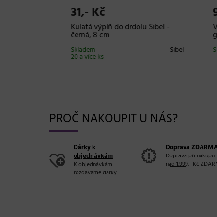
31,- Kč
98,
bel -
Kulatá výplň do drdolu Sibel -
Výplň
černá, 8 cm
gumič
Sibel
Skladem
Sibel
Sklade
20 a více ks
PROČ NAKOUPIT U NÁS?
Dárky k
Doprava ZDARM
objednávkám
Doprava při nákupu
nad 1.999,- Kč
ZDAR
K objednávkám
rozdáváme dárky.