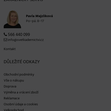
Pavla Mejzlíková
Po−pá: 8−17
566 440 099
info@svetkadernictvi.cz
Kontakt
DŮLEŽITÉ ODKAZY
Obchodní podmínky
Vše o nákupu
Doprava
Výměna a vrácení zboží
Reklamace
Osobní údaje a cookies
Velkoobchod