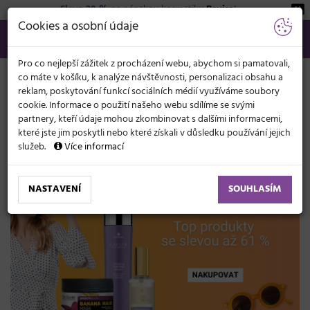
Sleva 20 %
na pánskou kosmetiku
Beviro
!
KATEGORIE
Cookies a osobní údaje
566 440 099
info@svetkadernictvi.cz
Po−pá: 8−17
Vše o nákupu
Kč
MENU
Pro co nejlepší zážitek z procházení webu, abychom si pamatovali,
co máte v košíku, k analýze návštěvnosti, personalizaci obsahu a
reklam, poskytování funkcí sociálních médií využíváme soubory
cookie. Informace o použití našeho webu sdílíme se svými
partnery, kteří údaje mohou zkombinovat s dalšími informacemi,
které jste jim poskytli nebo které získali v důsledku používání jejich
služeb.
Více informací
NASTAVENÍ
SOUHLASÍM