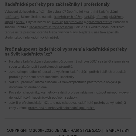
Kadeřnické potřeby pro začátečníky i profesionály
Vybavení do kadeřnictví už máte vybrané? Doplňte jej kvalitními
kadeřnickými
potřebami
. Máme širokou nabídku
kadeřnických nůžek
,
kartáčů
,
hřebenů
,
pláštěnek
,
klipsů
i
břitev
. Chybět nesmí ani
ručníky
,
rozprašovače
a
oprašovací štětky
. Pořádek si
snadno udržite s
kadeřnickými kufry a brašnami
. Pokud se s kadeřnickými potřebami
teprve učíte pracovat, oceníte třeba
cvičnou hlavu
. Najdete u nás také speciální
studentskou řadu kadeřnických nůžek
.
Proč nakupovat kadeřnické vybavení a kadeřnické potřeby
na Svět kadeřnictví.cz?
Na trhu s kadeřnickým vybavením
působíme již od roku 2007
a za ta léta jsme získali
spoustu zkušeností i spokojených zákazníků.
Jsme schopni odborně poradit s výběrem kadeřnických potřeb i dalších produktů,
protože
jsme sami profesionálními kadeřníky
.
Většinu produktů
máme skladem
ve velkokapacitních prostorách a obvykle je
doručíme do druhého dne
.
Pro salony, kadeřníky, kosmetičky a další profese nabízíme možnost
nákupu vybavení
do kadeřnictví i kadeřnických potřeb na splátky
.
Jste-li profesionál(ka), můžete u nás nakupovat kadeřnické potřeby za
výhodnější
ceny
v rámci
profesionální nebo velkoobchodní spolupráce.
COPYRIGHT © 2009−2026 DETAIL - HAIR STYLE S.R.O. | TEMPLATE BY