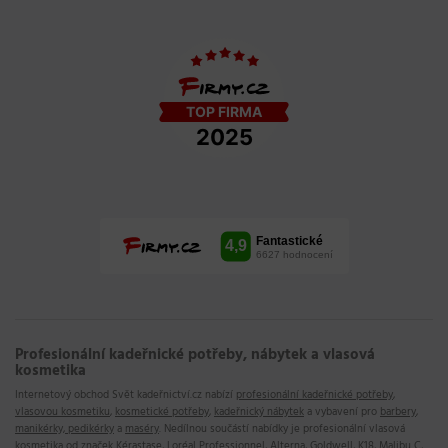
Profesionální kadeřnické potřeby, nábytek a vlasová
kosmetika
Internetový obchod
Svět kadeřnictví.cz
nabízí
profesionální kadeřnické potřeby
,
vlasovou kosmetiku
,
kosmetické potřeby
,
kadeřnický nábytek
a vybavení pro
barbery
,
manikérky, pedikérky
a
maséry
. Nedílnou součástí nabídky je profesionální vlasová
kosmetika od značek
Kérastase
,
Loréal Professionnel
,
Alterna
,
Goldwell
,
K18
,
Malibu C
,