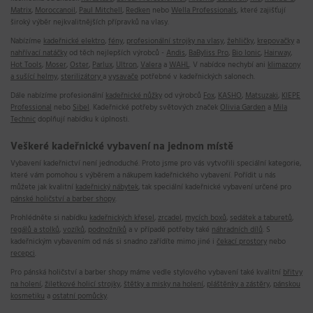
Matrix
,
Moroccanoil
,
Paul Mitchell
,
Redken
nebo
Wella Professionals
, které zajišťují
široký výběr nejkvalitnějších přípravků na vlasy.
Nabízíme
kadeřnické elektro
,
fény
,
profesionální strojky na vlasy
,
žehličky
,
krepovačky
a
nahřívací natáčky
od těch nejlepších výrobců -
Andis
,
BaByliss Pro
,
Bio Ionic
,
Hairway
,
Hot Tools
,
Moser
,
Oster
,
Parlux
,
Ultron
,
Valera
a
WAHL
. V nabídce nechybí ani
klimazony
a sušící helmy
,
sterilizátory
a
vysavače
potřebné v kadeřnických salonech.
Dále nabízíme profesionální
kadeřnické nůžky
od výrobců
Fox
,
KASHO
,
Matsuzaki
,
KIEPE
Professional
nebo
Sibel
. Kadeřnické potřeby světových značek
Olivia Garden
a
Mila
Technic
doplňují nabídku k úplnosti.
Veškeré kadeřnické vybavení na jednom místě
Vybavení kadeřnictví není jednoduché. Proto jsme pro vás vytvořili speciální kategorie,
které vám pomohou s výběrem a nákupem kadeřnického vybavení. Pořídit u nás
můžete jak kvalitní
kadeřnický nábytek
, tak speciální kadeřnické vybavení určené pro
pánské holičství a barber shopy
.
Prohlédněte si nabídku
kadeřnických křesel
,
zrcadel
,
mycích boxů
,
sedátek a taburetů
,
regálů a stolků
,
vozíků
,
podnožníků
a v případě potřeby také
náhradních dílů
. S
kadeřnickým vybavením od nás si snadno zařídíte mimo jiné i
čekací prostory
nebo
recepci
.
Pro pánská holičství a barber shopy máme vedle stylového vybavení také kvalitní
břitvy
na holení
,
žiletkové holicí strojky
,
štětky a misky na holení
,
pláštěnky a zástěry
,
pánskou
kosmetiku
a
ostatní pomůcky
.