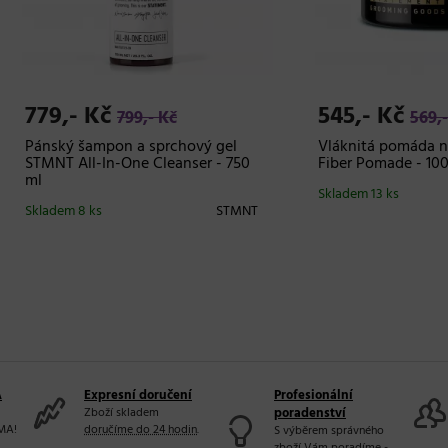
,- Kč
545,- Kč
799,- Kč
569,- Kč
ý šampon a sprchový gel
Vláknitá pomáda na vlasy 
 All-In-One Cleanser - 750
Fiber Pomade - 100 ml
Skladem 13 ks
em 8 ks
STMNT
A
Expresní doručení
Profesionální
Zboží skladem
poradenství
MA!
doručíme do 24 hodin
.
S výběrem správného