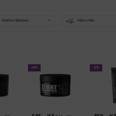
Holičství (Barber)
Péče o tělo
14
-4%
-2%