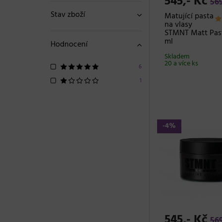
545,- Kč
569
Stav zboží
Matující pasta
na vlasy
STMNT Matt Past
ml
Hodnocení
Skladem
20 a více ks
6
1
-4%
545,- Kč
569