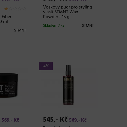
Voskový pudr pro styling
vlasů STMNT Wax
 Fiber
Powder - 15 g
0 ml
Skladem 7 ks
STMNT
STMNT
-4%
č
545,- Kč
569,- Kč
569,- Kč