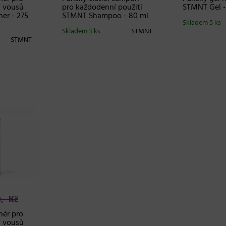
a vousů
pro každodenní použití
STMNT Gel -
er - 275
STMNT Shampoo - 80 ml
Skladem 5 ks
Skladem 3 ks
STMNT
STMNT
,- Kč
nér pro
a vousů