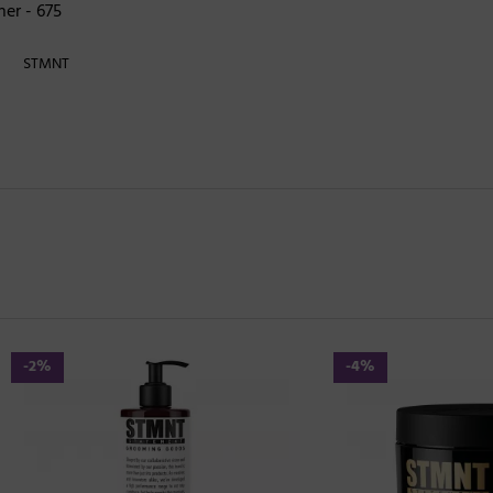
er - 675
STMNT
-4%