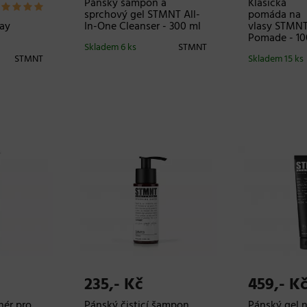
Pánský šampon a
Klasická
sprchový gel STMNT All-
pomáda na
ay
In-One Cleanser - 300 ml
vlasy STMNT
Pomade - 10
Skladem 6 ks
STMNT
STMNT
Skladem 15 ks
235,- Kč
459,- K
nér pro
Pánský čisticí šampon
Pánský gel n