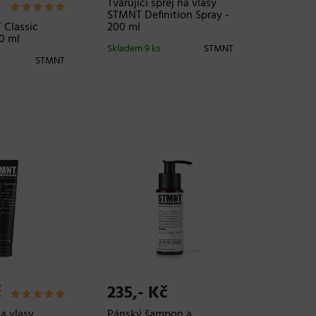
Tvarující sprej na vlasy
STMNT Definition Spray -
 Classic
200 ml
0 ml
Skladem 9 ks
STMNT
STMNT
č
235,- Kč
a vlasy
Pánský šampon a