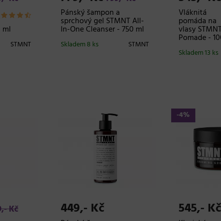
Pánský šampon a
Vláknitá
sprchový gel STMNT All-
pomáda na
0 ml
In-One Cleanser - 750 ml
vlasy STMNT
Pomade - 10
STMNT
Skladem 8 ks
STMNT
Skladem 13 ks
-4%
449,- Kč
545,- K
,- Kč