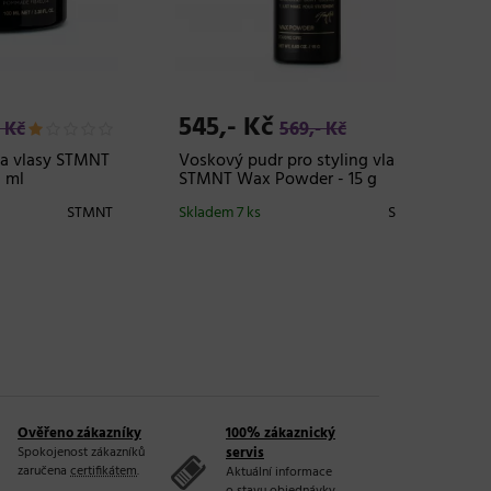
545,- Kč
545,
569,- Kč
STMNT
Voskový pudr pro styling vlasů
Pudrový 
STMNT Wax Powder - 15 g
STMNT S
STMNT
Skladem 7 ks
STMNT
Skladem
20 a více
Ověřeno zákazníky
100% zákaznický
Spokojenost zákazníků
servis
zaručena
certifikátem
.
Aktuální informace