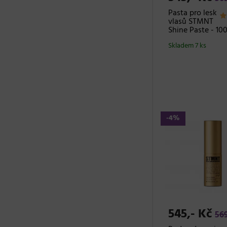
Pasta pro lesk
vlasů STMNT
Shine Paste - 10
Skladem 7 ks
-4%
545,- Kč
569