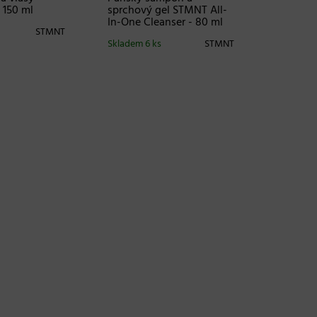
 150 ml
sprchový gel STMNT All-
In-One Cleanser - 80 ml
STMNT
Skladem 6 ks
STMNT