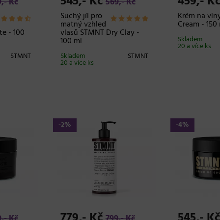
545,- Kč
459,- K
,- Kč
569,- Kč
Suchý jíl pro
Krém na vln
matný vzhled
Cream - 150
e - 100
vlasů STMNT Dry Clay -
Skladem
100 ml
20 a více ks
STMNT
Skladem
STMNT
20 a více ks
-2%
-4%
779,- Kč
545,- K
,- Kč
799,- Kč