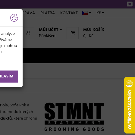
ÁKUPU
DOPRAVA
PLATBA
KONTAKT
Kč
MŮJ ÚČET
MŮJ KOŠÍK
k analýze
Přihlášení
0,- Kč
užíváme
daje mohou
ku
NOVINKY
HLASÍM
riola, Sofie Pok a
turami, do kterých
oduktů
, které ohromí