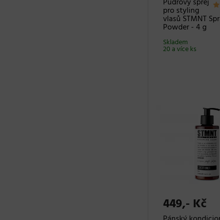
Pudrový sprej
pro styling
vlasů STMNT Spr
Powder - 4 g
Skladem
20 a více ks
449,- Kč
Pánský kondicio