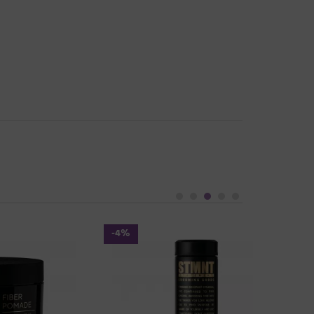
-4%
-4%