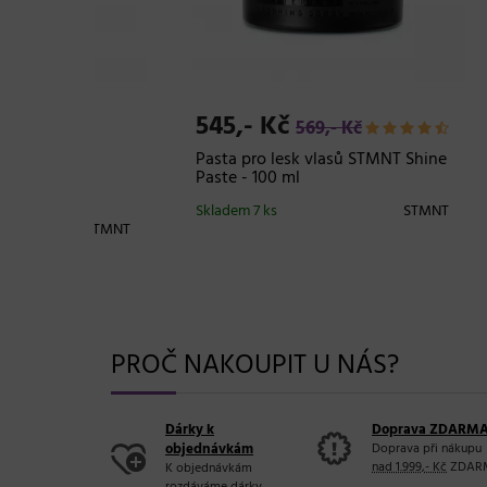
545,- Kč
779
569,- Kč
o
Pasta pro lesk vlasů STMNT Shine
Pánsk
NT
Paste - 100 ml
STMNT
ml
Skladem 7 ks
STMNT
STMNT
Sklad
PROČ NAKOUPIT U NÁS?
Dárky k
Doprava ZDARM
objednávkám
Doprava při nákupu
nad 1.999,- Kč
ZDAR
K objednávkám