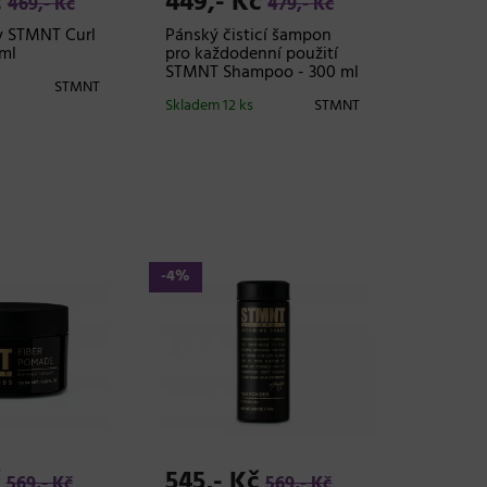
č
449,- Kč
469,- Kč
479,- Kč
y STMNT Curl
Pánský čisticí šampon
 ml
pro každodenní použití
STMNT Shampoo - 300 ml
STMNT
Skladem 12 ks
STMNT
-4%
č
545,- Kč
569,- Kč
569,- Kč