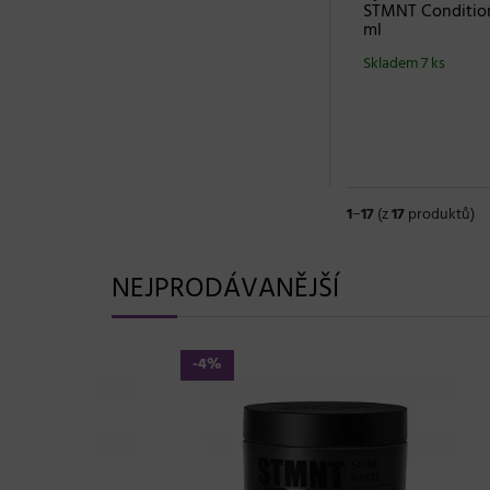
STMNT Condition
ml
Skladem 7 ks
1
−
17
(z
17
produktů)
NEJPRODÁVANĚJŠÍ
-4%
-2%