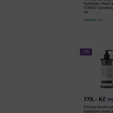
hydrataci vlasů 
STMNT Condition
ml
Skladem 6 ks
-2%
779,- Kč
799
Pánský kondicio
hydrataci vlasů 