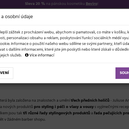
Sleva 20 %
na pánskou kosmetiku
Beviro
!
7
O NÁS
VŠE O N
 a osobní údaje
lepší zážitek z procházení webu, abychom si pamatovali, co máte v košíku, 
sti, personalizaci obsahu a reklam, poskytování funkcí sociálních médií vy
ookie. Informace o použití našeho webu sdílíme se svými partnery, kteří ú
t s dalšími informacemi, které jste jim poskytli nebo které získali v důsled
NOVĚ
EVY
LÉTO A VLASY
AKCE
ZNAČKY
DÁRKY
 jejich služeb.
Více informací
VENÍ
SOU
která byla založena na znalostech a umění
třech
předních
holičů
- Juliuse Ar
cela nových produktů
pro styling i péči o vlasy a vousy
s vyjímečnými recep
edkem jsou tak
tři různé řady stylingových produktů
a
řada pečujících pr
bět v žádném barber shopu.