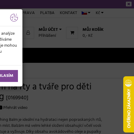
ÁKUPU
DOPRAVA
PLATBA
KONTAKT
Kč
MŮJ ÚČET
MŮJ KOŠÍK
k analýze
Přihlášení
0,- Kč
užíváme
daje mohou
ku
NOVINKY
HLASÍM
m na rty a tváře pro děti
 g
[0169940]
Přehrát video
thing Balm je ideální na hydrataci nejen popraskaných rtů,
h míst. Balzám má velmi lehké složení obsahující včelí vosk
tuje a vyživuje. Díky obsahu avokádového oleje a pupalky