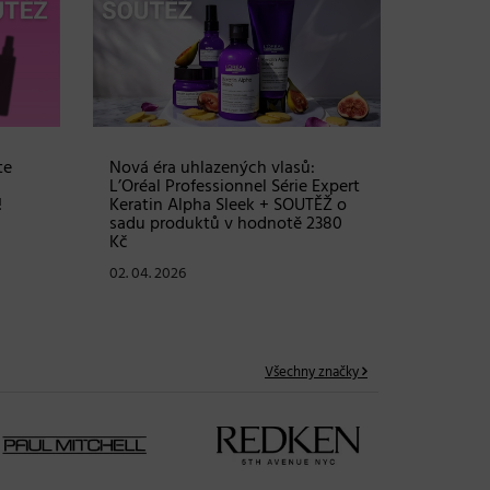
Objem, 
vlasy – 
Grow Fu
24. 03. 2
te
Nová éra uhlazených vlasů:
L’Oréal Professionnel Série Expert
!
Keratin Alpha Sleek + SOUTĚŽ o
sadu produktů v hodnotě 2380
Kč
02. 04. 2026
Všechny značky