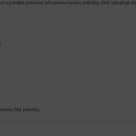
ení a pomáhá posilovat přirozenou bariéru pokožky, čímž zabraňuje ztr
i
řebnou část pokožky.