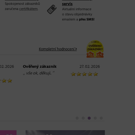
Spokojenost zákazníků
servis
zaručena
certifikátem
.
Aktuální informace
o stavu objednávky
emailem a
přes SMS!
Kompletní hodnocení
 02. 2026
Ověřený zákazník
27. 02. 2026
„
“
vše ok, děkuji..