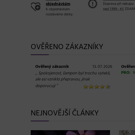
objednávkám
Doprava při nákupu
nad 1.999,- Kč
ZDAR
K objednávkám
rozdáváme dárky.
OVĚŘENO ZÁKAZNÍKY
Ověřený zákazník
13. 07. 2026
Ověřen
„
PRO:
R
Spokojenost, šampon byl trochu vytekli,
ale asi vzniklo přepravou, jinak
“
doporucuji
NEJNOVĚJŠÍ ČLÁNKY