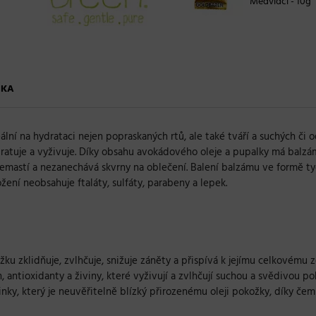
Medvídci - 10g
ČKA
ální na hydrataci nejen popraskaných rtů, ale také tváří a suchých či
dratuje a vyživuje. Díky obsahu avokádového oleje a pupalky má balzám 
mastí a nezanechává skvrny na oblečení. Balení balzámu ve formě tyči
ení neobsahuje ftaláty, sulfáty, parabeny a lepek.
ku zklidňuje, zvlhčuje, snižuje záněty a přispívá k jejímu celkovému z
tin, antioxidanty a živiny, které vyživují a zvlhčují suchou a svědivou p
účinky, který je neuvěřitelně blízký přirozenému oleji pokožky, díky 