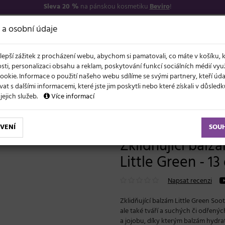
Sleva 20 %
na pánskou kosmetiku
Beviro
!
7
O NÁS
VŠE O N
 a osobní údaje
lepší zážitek z procházení webu, abychom si pamatovali, co máte v košíku, 
sti, personalizaci obsahu a reklam, poskytování funkcí sociálních médií vy
ookie. Informace o použití našeho webu sdílíme se svými partnery, kteří ú
t s dalšími informacemi, které jste jim poskytli nebo které získali v důsled
NOVĚ
EVY
LÉTO A VLASY
AKCE
ZNAČKY
DÁRKY
 jejich služeb.
Více informací
ře pro děti Little Green - 13 g
VENÍ
SOU
Zklidňující balzá
Little Green - 13
Napsat recenzi
Zklidňující balzám Little Green Soo
ale také tváří a suchých či odřenýc
a jojobu, díky kterým balzám hydra