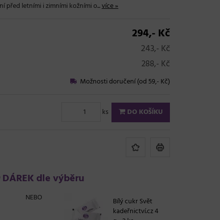
í před letními i zimními kožními o...
více »
294,- Kč
243,- Kč
288,- Kč
Možnosti doručení (od 59,- Kč)
ks
DO KOŠÍKU
DÁREK dle výběru
NEBO
Bílý cukr Svět
kadeřnictví.cz 4