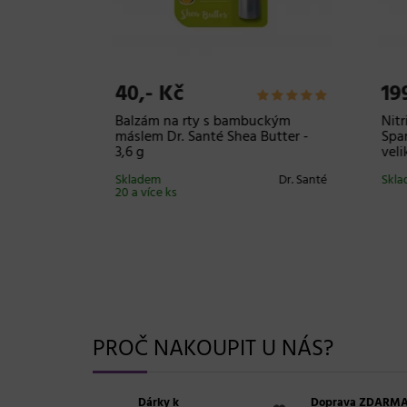
40,- Kč
199
cí
Balzám na rty s bambuckým
Nitri
 Osis+
máslem Dr. Santé Shea Butter -
Spark
3,6 g
velik
kopf
Skladem
Dr. Santé
Sklade
onal
20 a více ks
PROČ NAKOUPIT U NÁS?
Dárky k
Doprava ZDARM