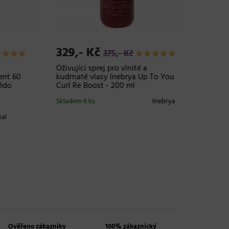
329,- Kč
299,-
375,- Kč
Oživující sprej pro vlnité a
Dárková
nt 60
kudrnaté vlasy Inebrya Up To You
Selecti
do
Curl Re Boost - 200 ml
CurlLov
šampon 
Skladem 6 ks
Inebrya
Skladem 
l
Ověřeno zákazníky
100% zákaznický