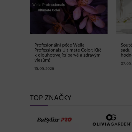
Shampoo:
Profesionální péče Wella
Soutě
ové
Professionals Ultimate Color: Klíč
sadu 
stou
k dlouhotrvající barvě a zdravým
hodno
vlasům!
07. 05
15. 05. 2026
TOP ZNAČKY