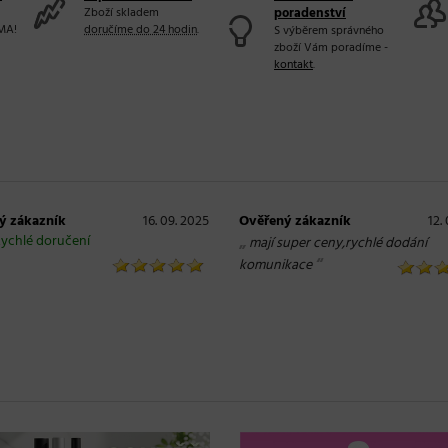
Zboží skladem
poradenství
MA!
doručíme do 24 hodin
.
S výběrem správného
zboží Vám poradíme -
kontakt
.
ý zákazník
16. 09. 2025
Ověřený zákazník
12.
ychlé doručení
„
mají super ceny,rychlé dodání
“
komunikace