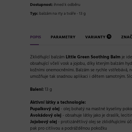
Dostupnost:
ihned k odběru
Typ:
balzám na rty a tváře - 13 g
POPIS
PARAMETRY
VARIANTY
ZNA
15
Zklidňující balzám
Little Green Soothing Balm
je ide
obsahující včelí vosk a jojobu, díky kterým balzám hy
kožními onemocněními. Balzám se rychle vstřebává, ne
umožňuje tak snadnou aplikaci i dětem samotným. Slož
Balení:
13 g
Aktivní látky a technologie:
Pupalkový olej
- olej bohatý na mastné kyseliny pokož
Avokádový olej
- obsahuje látky jako je draslík, leci
Jojobový olej
- protizánětlivý olej se zklidňujícími 
pak pro citlivou a podrážděnou pokožku