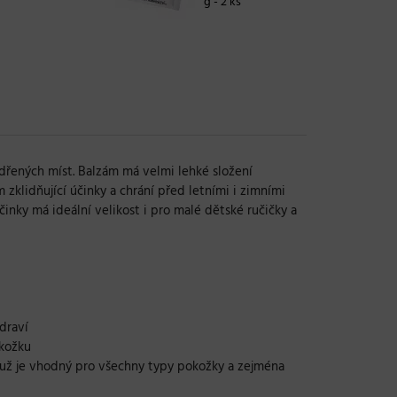
g - 2 ks
 odřených míst. Balzám má velmi lehké složení
zklidňující účinky a chrání před letními i zimními
nky má ideální velikost i pro malé dětské ručičky a
draví
okožku
čemuž je vhodný pro všechny typy pokožky a zejména