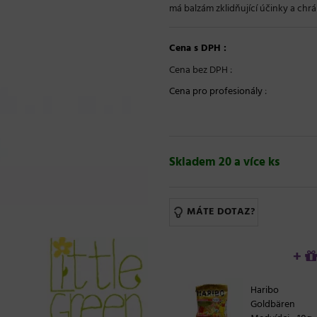
má balzám zklidňující účinky a chrán
Cena s DPH :
Cena bez DPH :
Cena pro profesionály
:
Skladem 20 a více ks
MÁTE DOTAZ?
+
Haribo
Goldbären