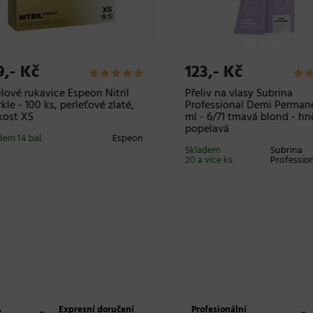
,- Kč
123,- Kč
lové rukavice Espeon Nitril
Přeliv na vlasy Subrina
le - 100 ks, perleťové zlaté,
Professional Demi Permane
ost XS
ml - 6/71 tmavá blond - hně
popelavá
m 14 bal.
Espeon
Skladem
Subrina
20 a více ks
Professiona
A
Expresní doručení
Profesionální