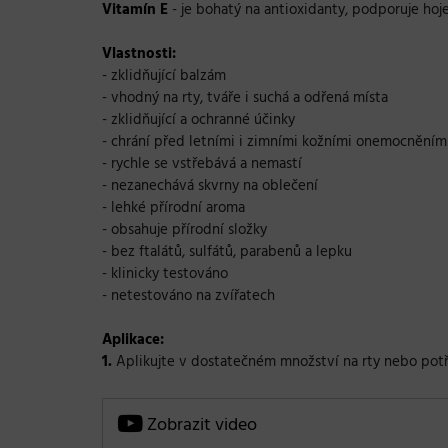
Vitamín E
- je bohatý na antioxidanty, podporuje hoj
Vlastnosti:
- zklidňující balzám
- vhodný na rty, tváře i suchá a odřená místa
- zklidňující a ochranné účinky
- chrání před letními i zimními kožními onemocněním
- rychle se vstřebává a nemastí
- nezanechává skvrny na oblečení
- lehké přírodní aroma
- obsahuje přírodní složky
- bez ftalátů, sulfátů, parabenů a lepku
- klinicky testováno
- netestováno na zvířatech
Aplikace:
1.
Aplikujte v dostatečném množství na rty nebo pot
Zobrazit video