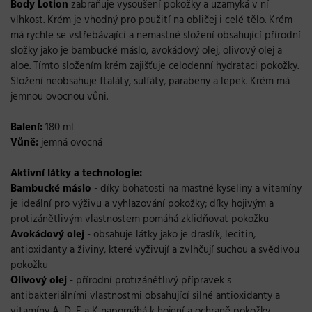
Body Lotion
zabraňuje vysoušení pokožky a uzamyká v ní
vlhkost. Krém je vhodný pro použití na obličej i celé tělo. Krém
má rychle se vstřebávající a nemastné složení obsahující přírodní
složky jako je bambucké máslo, avokádový olej, olivový olej a
aloe. Tímto složením krém zajišťuje celodenní hydrataci pokožky.
Složení neobsahuje ftaláty, sulfáty, parabeny a lepek. Krém má
jemnou ovocnou vůni.
Balení:
180 ml
Vůně:
jemná ovocná
Aktivní látky a technologie:
Bambucké máslo
- díky bohatosti na mastné kyseliny a vitamíny
je ideální pro výživu a vyhlazování pokožky; díky hojivým a
protizánětlivým vlastnostem pomáhá zklidňovat pokožku
Avokádový olej
- obsahuje látky jako je draslík, lecitin,
antioxidanty a živiny, které vyživují a zvlhčují suchou a svědivou
pokožku
Olivový olej
- přírodní protizánětlivý přípravek s
antibakteriálními vlastnostmi obsahující silné antioxidanty a
vitamíny A, D, E a K napomáhá k hojení a ochraně pokožky