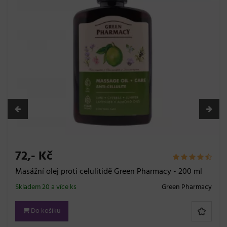
Šampon proti lupům a padání vlasů Subrina Recept -
400 ml
Skladem 20 a více ks
Subrina Professional
Do košíku