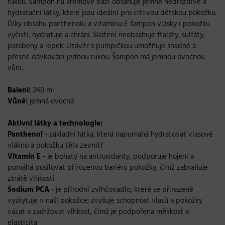
rukou. Šampon na krémové bázi obsahuje jemné nedráždivé a
hydratační látky, které jsou ideální pro citlivou dětskou pokožku.
Díky obsahu panthenolu a vitamínu E šampon vlásky i pokožku
vyčistí, hydratuje a chrání. Složení neobsahuje ftaláty, sulfáty,
parabeny a lepek. Uzávěr s pumpičkou umožňuje snadné a
přesné dávkování jednou rukou. Šampon má jemnou ovocnou
vůni.
Balení:
240 ml
Vůně:
jemná ovocná
Aktivní látky a technologie:
Panthenol
- základní látka, která napomáhá hydratovat vlasové
vlákno a pokožku těla zevnitř
Vitamín E
- je bohatý na antioxidanty, podporuje hojení a
pomáhá posilovat přirozenou bariéru pokožky, čímž zabraňuje
ztrátě vlhkosti
Sodium PCA
- je přírodní zvlhčovadlo, které se přirozeně
vyskytuje v naší pokožce; zvyšuje schopnost vlasů a pokožky
vázat a zadržovat vlhkost, čímž je podpořena měkkost a
elasticita