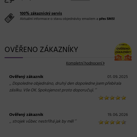
100% zákaznický servis
Aktuální informace o stavu objednávky emailem a
přes SMS!
OVĚŘENO ZÁKAZNÍKY
Kompletní hodnocení
Ověřený zákazník
01. 09. 2025
„
Dopoledne objednáno, druhý den dopoledne jsem přebírala
“
zásilku. Vše OK. Spokojenost proto doporučuji.
Ověřený zákazník
19. 06. 2026
„
“
strojek vůbec nestrříhá jak by měl