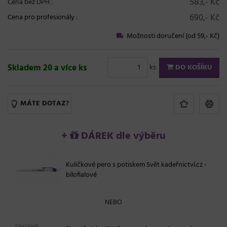
583,- Kč
Cena bez DPH :
690,- Kč
Cena pro profesionály
:
Možnosti doručení (od 59,- Kč)
Skladem 20 a více ks
ks
DO KOŠÍKU
MÁTE DOTAZ?
+
DÁREK dle výběru
Kuličkové pero s potiskem Svět kadeřnictví.cz -
bílofialové
NEBO