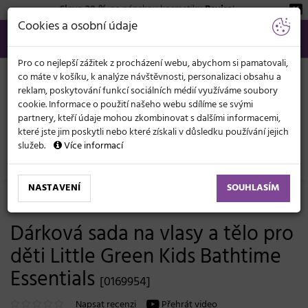
Sleva 20 %
na pánskou kosmetiku
Beviro
!
KATEGORIE
Cookies a osobní údaje
566 440 099
info@svetkadernictvi.cz
Po−pá: 8−17
Vše o nákupu
Kč
MENU
Pro co nejlepší zážitek z procházení webu, abychom si pamatovali,
co máte v košíku, k analýze návštěvnosti, personalizaci obsahu a
reklam, poskytování funkcí sociálních médií využíváme soubory
cookie. Informace o použití našeho webu sdílíme se svými
partnery, kteří údaje mohou zkombinovat s dalšími informacemi,
které jste jim poskytli nebo které získali v důsledku používání jejich
služeb.
Více informací
Vlasová kosmetika
Šampony
Pro děti
NASTAVENÍ
SOUHLASÍM
Poslední šance
Dárková sada na vlasy a tělo pro
děti Little Green Kids Bathtime
Essentials
[0169954]
Napsat recenzi
Přehrát video