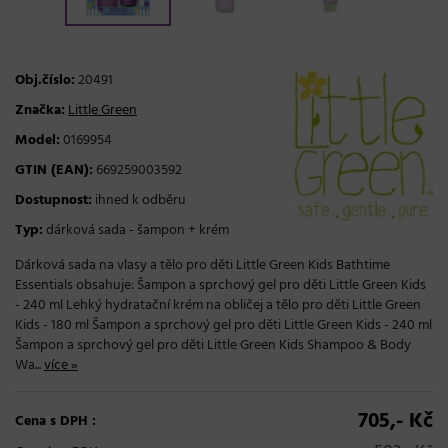
Obj.číslo:
20491
Značka:
Little Green
Model:
0169954
GTIN (EAN):
669259003592
Dostupnost:
ihned k odběru
Typ:
dárková sada - šampon + krém
Dárková sada na vlasy a tělo pro děti Little Green Kids Bathtime
Essentials obsahuje: Šampon a sprchový gel pro děti Little Green Kids
- 240 ml Lehký hydratační krém na obličej a tělo pro děti Little Green
Kids - 180 ml Šampon a sprchový gel pro děti Little Green Kids - 240 ml
Šampon a sprchový gel pro děti Little Green Kids Shampoo & Body
Wa...
více »
705,- Kč
Cena s DPH :