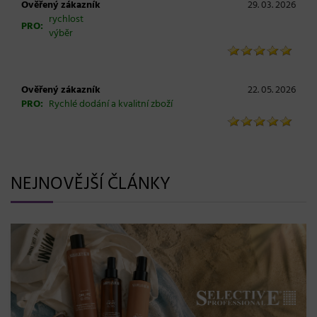
Ověřený zákazník
29. 03. 2026
rychlost
PRO:
výběr
Ověřený zákazník
22. 05. 2026
PRO:
Rychlé dodání a kvalitní zboží
NEJNOVĚJŠÍ ČLÁNKY
BLONDME přichází s novou érou blond: lesk, glow efekt
a maximální péče bez kompromisů
08. 06. 2026