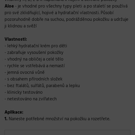
Aloe
- je vhodné pro všechny typy pleti a po staletí se používá
pro své zklidňující, hojivé a hydratační vlastnosti. Působí
pozoruhodně dobře na suchou, podrážděnou pokožku a udržuje
ji klidnou a svěží
Vlastnosti:
- lehký hydratační krém pro děti
- zabraňuje vysoušení pokožky
- vhodný na obličej a celé tělo
- rychle se vstřebává a nemastí
- jemná ovocná vůně
- s obsahem přírodních složek
- bez ftalátů, sulfátů, parabenů a lepku
- klinicky testováno
- netestováno na zvířatech
Aplikace:
1.
Naneste potřebné množství na pokožku a rozetřete.