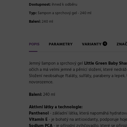
Dostupnost:
ihned k odběru
Typ:
šampon a sprchový gel - 240 ml
Balení:
240 ml
POPIS
PARAMETRY
VARIANTY
ZNA
6
Jemný šampon a sprchový gel
Little Green
Baby Sh
očích a má velmi jemné a pěnící složení, které nedráž
Složení neobsahuje ftaláty, sulfáty, parabeny a lep
novorozence.
Balení:
240 ml
Aktivní látky a technologie:
Panthenol
- základní látka, která napomáhá hydratov
Vitamín E
- je bohatý na antioxidanty, podporuje hoj
Sodium PCA
- je přírodní zvlhčovadlo, které se přir