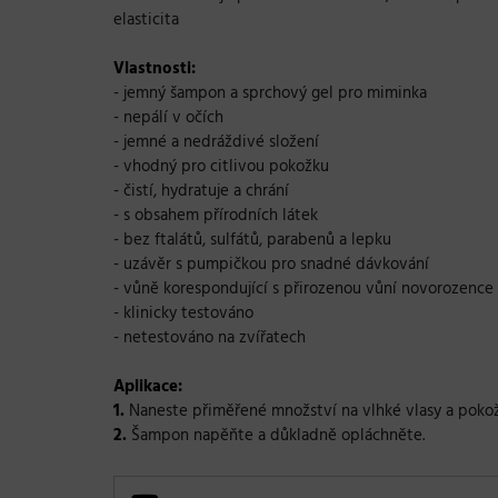
elasticita
Vlastnosti:
- jemný šampon a sprchový gel pro miminka
- nepálí v očích
- jemné a nedráždivé složení
- vhodný pro citlivou pokožku
- čistí, hydratuje a chrání
- s obsahem přírodních látek
- bez ftalátů, sulfátů, parabenů a lepku
- uzávěr s pumpičkou pro snadné dávkování
- vůně korespondující s přirozenou vůní novorozence
- klinicky testováno
- netestováno na zvířatech
Aplikace:
1.
Naneste přiměřené množství na vlhké vlasy a pokož
2.
Šampon napěňte a důkladně opláchněte.