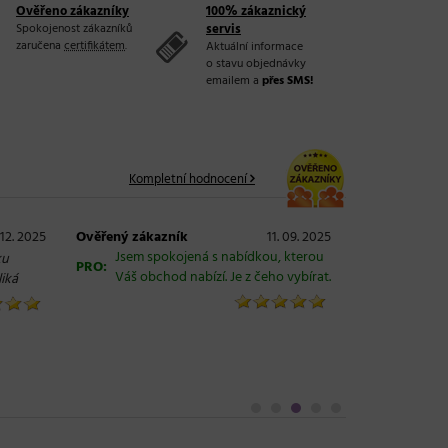
Ověřeno zákazníky
100% zákaznický
Spokojenost zákazníků
servis
zaručena
certifikátem
.
Aktuální informace
o stavu objednávky
emailem a
přes SMS!
Kompletní hodnocení
 12. 2025
Ověřený zákazník
11. 09. 2025
Jsem spokojená s nabídkou, kterou
ku
PRO:
Váš obchod nabízí. Je z čeho vybírat.
liká