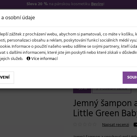
Sleva 20 %
na pánskou kosmetiku
Beviro
!
7
O NÁS
VŠE O N
 a osobní údaje
lepší zážitek z procházení webu, abychom si pamatovali, co máte v košíku, 
sti, personalizaci obsahu a reklam, poskytování funkcí sociálních médií vy
ookie. Informace o použití našeho webu sdílíme se svými partnery, kteří ú
t s dalšími informacemi, které jste jim poskytli nebo které získali v důsled
NOVĚ
EVY
LÉTO A VLASY
AKCE
ZNAČKY
DÁRKY
 jejich služeb.
Více informací
 šampon a sprchový gel pro miminka Little Green Baby - 240 ml
VENÍ
SOU
-35%
Poslední šance
Jemný šampon a
Little Green Bab
Napsat recenzi