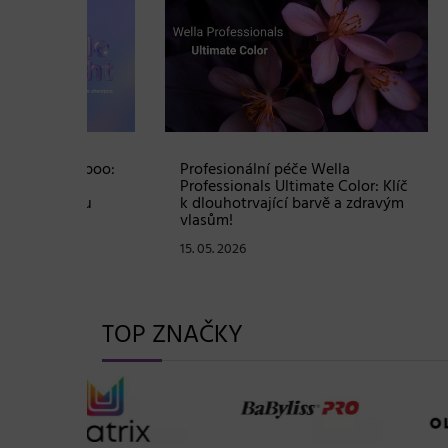
Shampoo:
Profesionální péče Wella
Soutě
ové
Professionals Ultimate Color: Klíč
sadu 
stou
k dlouhotrvající barvě a zdravým
hodno
vlasům!
07. 05
15. 05. 2026
TOP ZNAČKY