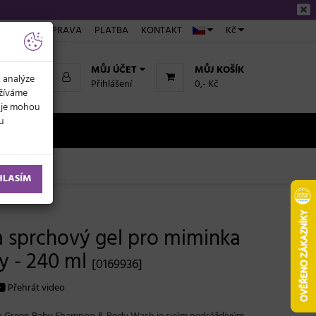
ÁKUPU
DOPRAVA
PLATBA
KONTAKT
Kč
MŮJ ÚČET
MŮJ KOŠÍK
k analýze
Přihlášení
0,- Kč
užíváme
daje mohou
ku
NOVINKY
HLASÍM
 sprchový gel pro miminka
y - 240 ml
[0169936]
Přehrát video