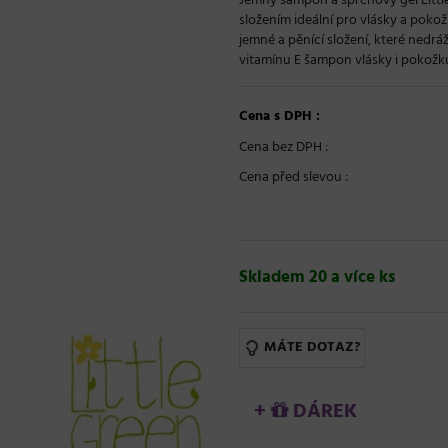
Jemný šampon a sprchový gel Litt
složením ideální pro vlásky a poko
jemné a pěnící složení, které nedr
vitamínu E šampon vlásky i pokožku 
Cena s DPH :
Cena bez DPH :
Cena před slevou :
Skladem 20 a více ks
MÁTE DOTAZ?
+
DÁREK