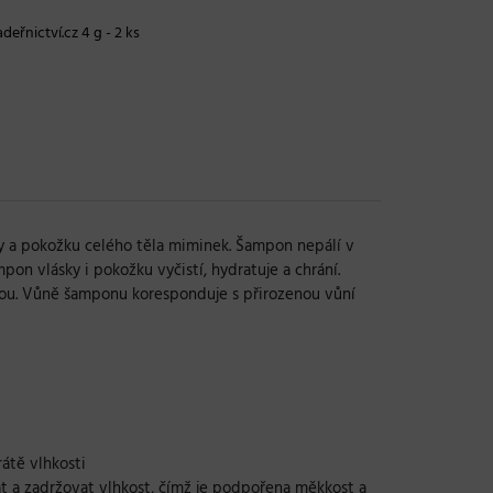
deřnictví.cz 4 g - 2 ks
y a pokožku celého těla miminek. Šampon nepálí v
on vlásky i pokožku vyčistí, hydratuje a chrání.
ukou. Vůně šamponu koresponduje s přirozenou vůní
átě vlhkosti
zat a zadržovat vlhkost, čímž je podpořena měkkost a