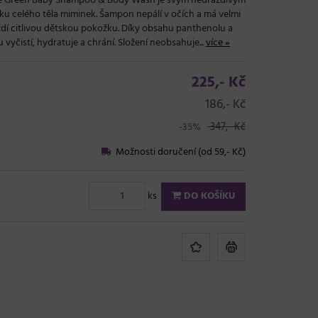
le Green Baby Shampoo & Body Wash je svým nedráždivým
žku celého těla miminek. Šampon nepálí v očích a má velmi
áždí citlivou dětskou pokožku. Díky obsahu panthenolu a
vyčistí, hydratuje a chrání. Složení neobsahuje...
více »
225,- Kč
186,- Kč
347,- Kč
-35%
Možnosti doručení (od 59,- Kč)
ks
DO KOŠÍKU