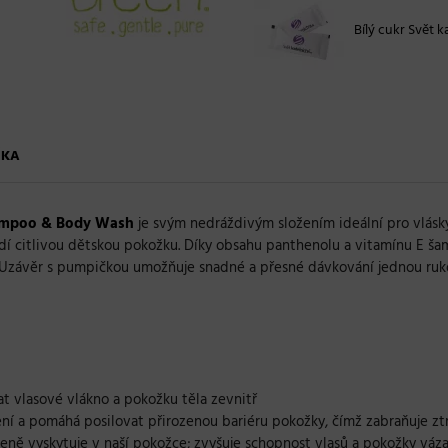
Bílý cukr Svět ka
ČKA
ampoo & Body Wash
je svým nedráždivým složením ideální pro vlásk
dí citlivou dětskou pokožku. Díky obsahu panthenolu a vitamínu E šamp
ek. Uzávěr s pumpičkou umožňuje snadné a přesné dávkování jednou r
at vlasové vlákno a pokožku těla zevnitř
ení a pomáhá posilovat přirozenou bariéru pokožky, čímž zabraňuje ztr
ozeně vyskytuje v naší pokožce; zvyšuje schopnost vlasů a pokožky vá