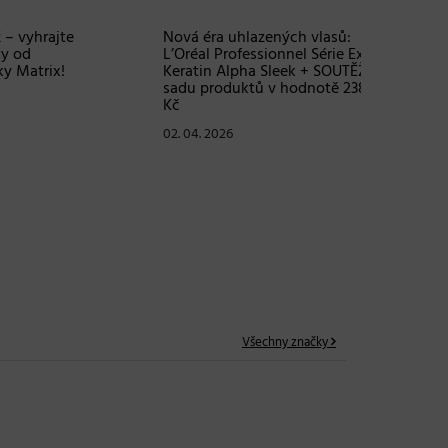
Objem, 
vlasy – 
Grow Fu
24. 03. 2
te
Nová éra uhlazených vlasů:
L’Oréal Professionnel Série Expert
!
Keratin Alpha Sleek + SOUTĚŽ o
sadu produktů v hodnotě 2380
Kč
02. 04. 2026
Všechny značky