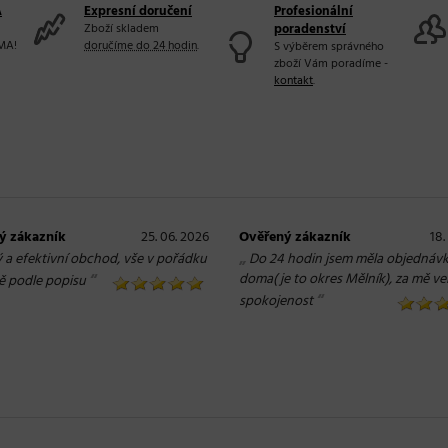
A
Expresní doručení
Profesionální
Zboží skladem
poradenství
MA!
doručíme do 24 hodin
.
S výběrem správného
zboží Vám poradíme -
kontakt
.
ý zákazník
25. 06. 2026
Ověřený zákazník
18.
„
ý a efektivní obchod, vše v pořádku
Do 24 hodin jsem měla objednáv
“
doma( je to okres Mělník), za mě ve
ě podle popisu
“
spokojenost