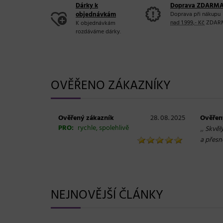
Dárky k
Doprava ZDARM
objednávkám
Doprava při nákupu
nad 1.999,- Kč
ZDAR
K objednávkám
rozdáváme dárky.
OVĚŘENO ZÁKAZNÍKY
Ověřený zákazník
28. 08. 2025
Ověřen
PRO:
rychle, spolehlivě
„
Skvěl
a přesn
NEJNOVĚJŠÍ ČLÁNKY