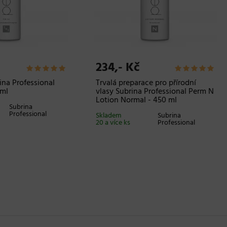
,- Kč
712,- Kč
ující vosk na vlasy se střední
Jemný kondicionér pro vše
í Goldwell Stylesign Texture
typy vlasů Zenz Conditione
ing Wax - 75 ml
No. 02 - 250 ml
m 3 ks
Goldwell
Skladem 14 ks
Zenz O