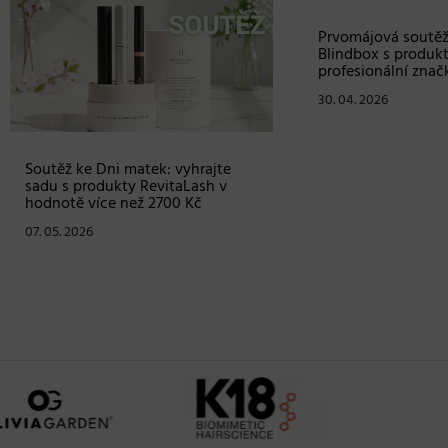
ž ke Dni matek: vyhrajte
Prvomájová soutěž – vyhraj
s produkty RevitaLash v
Blindbox s produkty od
tě více než 2700 Kč
profesionální značky Matrix
. 2026
30. 04. 2026