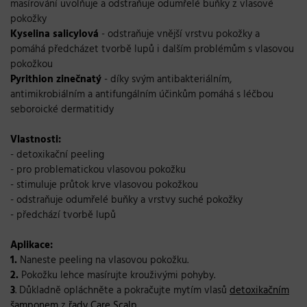
masírování uvolňuje a odstraňuje odumřelé buňky z vlasové
pokožky
Kyselina salicylová
- odstraňuje vnější vrstvu pokožky a
pomáhá předcházet tvorbě lupů i dalším problémům s vlasovou
pokožkou
Pyrithion zinečnatý
- díky svým antibakteriálním,
antimikrobiálním a antifungálním účinkům pomáhá s léčbou
seboroické dermatitidy
Vlastnosti:
- detoxikační peeling
- pro problematickou vlasovou pokožku
- stimuluje průtok krve vlasovou pokožkou
- odstraňuje odumřelé buňky a vrstvy suché pokožky
- předchází tvorbě lupů
Aplikace:
1.
Naneste peeling na vlasovou pokožku.
2.
Pokožku lehce masírujte krouživými pohyby.
3
. Důkladně opláchněte a pokračujte mytím vlasů
detoxikačním
šamponem
z
řady Care Scalp
.