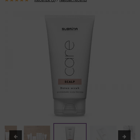
Recenze (
3
)
/
Napsat recenzi