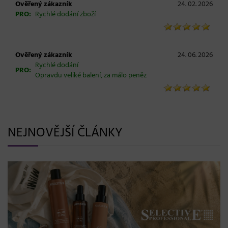
Ověřený zákazník
24. 02. 2026
PRO:
Rychlé dodání zboží
Ověřený zákazník
24. 06. 2026
Rychlé dodání
PRO:
Opravdu veliké balení, za málo peněz
NEJNOVĚJŠÍ ČLÁNKY
BLONDME přichází s novou érou blond: lesk, glow efekt
a maximální péče bez kompromisů
08. 06. 2026