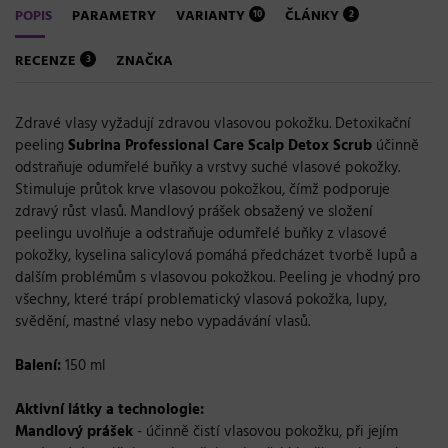
POPIS
PARAMETRY
VARIANTY
ČLÁNKY
10
2
RECENZE
ZNAČKA
3
Zdravé vlasy vyžadují zdravou vlasovou pokožku. Detoxikační
peeling
Subrina Professional Care Scalp Detox Scrub
účinně
odstraňuje odumřelé buňky a vrstvy suché vlasové pokožky.
Stimuluje průtok krve vlasovou pokožkou, čímž podporuje
zdravý růst vlasů. Mandlový prášek obsažený ve složení
peelingu uvolňuje a odstraňuje odumřelé buňky z vlasové
pokožky, kyselina salicylová pomáhá předcházet tvorbě lupů a
dalším problémům s vlasovou pokožkou. Peeling je vhodný pro
všechny, které trápí problematický vlasová pokožka, lupy,
svědění, mastné vlasy nebo vypadávání vlasů.
Balení:
150 ml
Aktivní látky a technologie:
Mandlový prášek
- účinně čistí vlasovou pokožku, při jejím