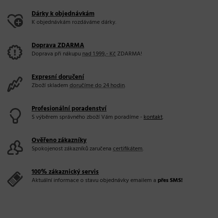
Dárky k objednávkám
K objednávkám rozdáváme dárky.
Doprava ZDARMA
Doprava při nákupu
nad 1.999,- Kč
ZDARMA!
Expresní doručení
Zboží skladem
doručíme do 24 hodin
.
Profesionální poradenství
S výběrem správného zboží Vám poradíme -
kontakt
.
Ověřeno zákazníky
Spokojenost zákazníků zaručena
certifikátem
.
100% zákaznický servis
Aktuální informace o stavu objednávky emailem a
přes SMS!