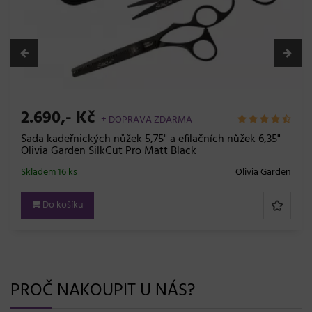
230,- Kč
ních nůžek 6,35"
Slaný texturizační sprej Subrina Profess
Define Salt Spray - 150 ml
Olivia Garden
Skladem 7 ks
Do košíku
PROČ NAKOUPIT U NÁS?