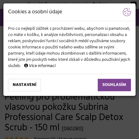
Sleva 20 %
na pánskou kosmetiku
Beviro
!
KATEGORIE
Cookies a osobní údaje
566 440 099
info@svetkadernictvi.cz
Po−pá: 8−17
Vše o nákupu
Kč
MENU
Pro co nejlepší zážitek z procházení webu, abychom si pamatovali,
co máte v košíku, k analýze návštěvnosti, personalizaci obsahu a
reklam, poskytování funkcí sociálních médií využíváme soubory
cookie. Informace o použití našeho webu sdílíme se svými
partnery, kteří údaje mohou zkombinovat s dalšími informacemi,
které jste jim poskytli nebo které získali v důsledku používání jejich
služeb.
Více informací
Vlasová kosmetika
Masky a péče
Lupy a problematika pokožky
NASTAVENÍ
SOUHLASÍM
Peeling pro problematickou
vlasovou pokožku Subrina
Professional Care Scalp Detox
Scrub - 150 ml
[060280]