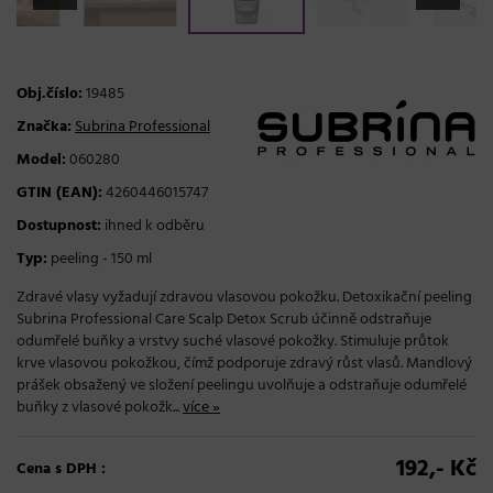
Obj.číslo:
19485
Značka:
Subrina Professional
Model:
060280
GTIN (EAN):
4260446015747
Dostupnost:
ihned k odběru
Typ:
peeling - 150 ml
Zdravé vlasy vyžadují zdravou vlasovou pokožku. Detoxikační peeling
Subrina Professional Care Scalp Detox Scrub účinně odstraňuje
odumřelé buňky a vrstvy suché vlasové pokožky. Stimuluje průtok
krve vlasovou pokožkou, čímž podporuje zdravý růst vlasů. Mandlový
prášek obsažený ve složení peelingu uvolňuje a odstraňuje odumřelé
buňky z vlasové pokožk...
více »
192,- Kč
Cena s DPH :