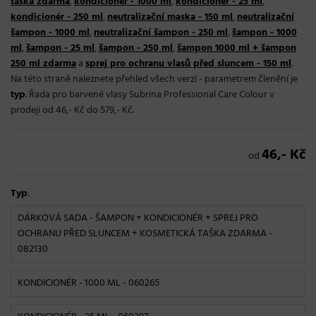
taška zdarma
,
kondicionér - 1000 ml
,
kondicionér - 25 ml
,
kondicionér - 250 ml
,
neutralizační maska - 150 ml
,
neutralizační
šampon - 1000 ml
,
neutralizační šampon - 250 ml
,
šampon - 1000
ml
,
šampon - 25 ml
,
šampon - 250 ml
,
šampon 1000 ml + šampon
250 ml zdarma
a
sprej pro ochranu vlasů před sluncem - 150 ml
.
Na této straně naleznete přehled všech verzí - parametrem členění je
typ
. Řada pro barvené vlasy Subrina Professional Care Colour v
prodeji od 46,- Kč do 579,- Kč.
46,- Kč
od
Typ
:
DÁRKOVÁ SADA - ŠAMPON + KONDICIONÉR + SPREJ PRO
OCHRANU PŘED SLUNCEM + KOSMETICKÁ TAŠKA ZDARMA
-
082130
KONDICIONÉR - 1000 ML
- 060265