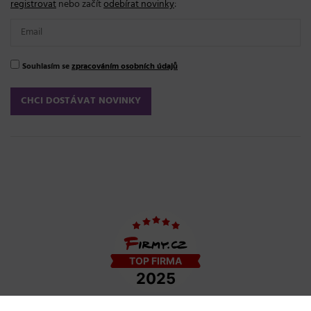
registrovat
nebo začít
odebírat novinky
:
Souhlasím se
zpracováním osobních údajů