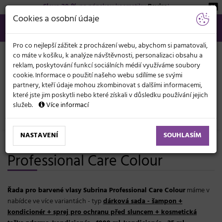
Sleva 20 %
na pánskou kosmetiku
Beviro
!
KATEGORIE
Cookies a osobní údaje
566 440 099
info@svetkadernictvi.cz
Po−pá: 8−17
Vše o nákupu
Kč
MENU
Pro co nejlepší zážitek z procházení webu, abychom si pamatovali,
co máte v košíku, k analýze návštěvnosti, personalizaci obsahu a
reklam, poskytování funkcí sociálních médií využíváme soubory
cookie. Informace o použití našeho webu sdílíme se svými
partnery, kteří údaje mohou zkombinovat s dalšími informacemi,
které jste jim poskytli nebo které získali v důsledku používání jejich
služeb.
Více informací
Značky
Subrina Professional
NASTAVENÍ
SOUHLASÍM
Řada pro barvené vlasy Subrina
Professional Care Colour
Řada pro barvené vlasy Subrina Professional Care Colour
máme v
nabídce ve více variantách - typ
dárková sada - šampon +
kondicionér + sprej pro ochranu před sluncem + kosmetická