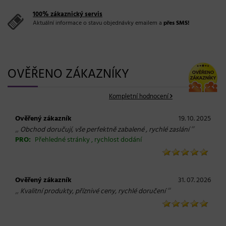
100% zákaznický servis
Aktuální informace o stavu objednávky emailem a
přes SMS!
OVĚŘENO ZÁKAZNÍKY
Kompletní hodnocení
Ověřený zákazník
19. 10. 2025
„
“
Obchod doručují, vše perfektně zabalené , rychlé zaslání
PRO:
Přehledné stránky , rychlost dodání
Ověřený zákazník
31. 07. 2026
„
“
Kvalitní produkty, příznivé ceny, rychlé doručení