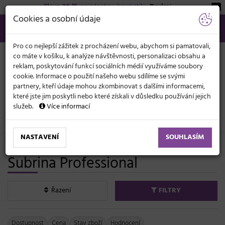
Sleva 20 %
na pánskou kosmetiku
Beviro
!
KATEGORIE
Cookies a osobní údaje
566 440 099
info@svetkadernictvi.cz
Po−pá: 8−17
Vše o nákupu
Kč
MENU
Pro co nejlepší zážitek z procházení webu, abychom si pamatovali,
co máte v košíku, k analýze návštěvnosti, personalizaci obsahu a
reklam, poskytování funkcí sociálních médií využíváme soubory
cookie. Informace o použití našeho webu sdílíme se svými
partnery, kteří údaje mohou zkombinovat s dalšími informacemi,
které jste jim poskytli nebo které získali v důsledku používání jejich
služeb.
Více informací
Vlasová kosmetika
Barvy, melíry, přelivy
NASTAVENÍ
SOUHLASÍM
Profesionální melíry na vlasy
Subrina Professional
Řazení
FILTRY
Dostupnost
Cena
Stav zboží
Hodnocení