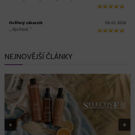
Ověřený zákazník
05. 02. 2026
„
“
Rychlost.
NEJNOVĚJŠÍ ČLÁNKY
BLONDME přichází s novou érou blond: lesk, glow efekt
a maximální péče bez kompromisů
08. 06. 2026