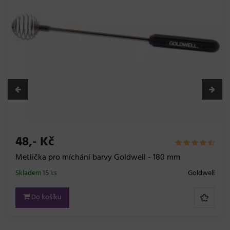
nugátová
Skladem 10 ks
Inebrya
Do košíku