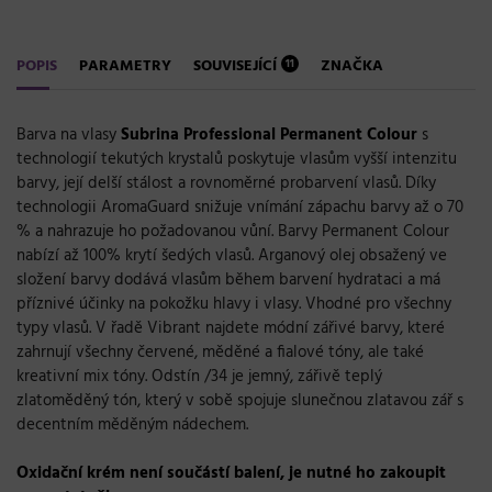
POPIS
PARAMETRY
SOUVISEJÍCÍ
ZNAČKA
11
Barva na vlasy
Subrina Professional Permanent Colour
s
technologií tekutých krystalů poskytuje vlasům vyšší intenzitu
barvy, její delší stálost a rovnoměrné probarvení vlasů. Díky
technologii AromaGuard snižuje vnímání zápachu barvy až o 70
% a nahrazuje ho požadovanou vůní. Barvy Permanent Colour
nabízí až 100% krytí šedých vlasů. Arganový olej obsažený ve
složení barvy dodává vlasům během barvení hydrataci a má
příznivé účinky na pokožku hlavy i vlasy. Vhodné pro všechny
typy vlasů. V řadě Vibrant najdete módní zářivé barvy, které
zahrnují všechny červené, měděné a fialové tóny, ale také
kreativní mix tóny. Odstín /34 je jemný, zářivě teplý
zlatoměděný tón, který v sobě spojuje slunečnou zlatavou zář s
decentním měděným nádechem.
Oxidační krém
není součástí balení, je nutné ho zakoupit