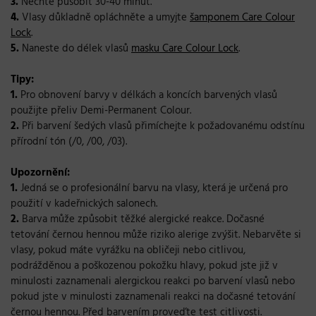
3.
Nechte působit 30-40 minut.
4.
Vlasy důkladně opláchněte a umyjte
šamponem Care Colour
Lock
.
5.
Naneste do délek vlasů
masku Care Colour Lock
.
Tipy:
1.
Pro obnovení barvy v délkách a koncích barvených vlasů
použijte přeliv Demi-Permanent Colour.
2.
Při barvení šedých vlasů přimíchejte k požadovanému odstínu
přírodní tón (/0, /00, /03).
Upozornění:
1
.
Jedná se o profesionální barvu na vlasy, která je určená pro
použití v kadeřnických salonech.
2.
Barva může způsobit těžké alergické reakce. Dočasné
tetování černou hennou může riziko alerige zvýšit. Nebarvěte si
vlasy, pokud máte vyrážku na obličeji nebo citlivou,
podrážděnou a poškozenou pokožku hlavy, pokud jste již v
minulosti zaznamenali alergickou reakci po barvení vlasů nebo
pokud jste v minulosti zaznamenali reakci na dočasné tetování
černou hennou. Před barvením proveďte test citlivosti.