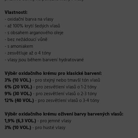
Vlastnosti:
- oxidační barva na vlasy
- až 100% krytí šedých vlasů
- s obsahem arganového oleje
- bez nežádoucí vůně
- s amoniakem
- zesvětluje až o 4 tóny
- vlasy jsou během barvení hydratované
Výběr oxidačního krému pro klasické barvení:
3% (10 VOL.)
- pro stejný nebo tmavší tón vlasů
6% (20 VOL.)
- pro zesvětlení vlasů o 1-2 tóny
9% (30 VOL.)
- pro zesvětlení vlasů o 2-3 tóny
12% (40 VOL.)
- pro zesvětlení vlasů o 3-4 tóny
Výběr oxidačního krému oživení barvy barvených vlasů:
1,9% (6,3 VOL.)
- pro jemné vlasy
3% (10 VOL.)
- pro husté vlasy