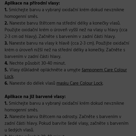
Aplikace na přírodní vlasy:
1.
Smíchejte barvu a vybraný oxidační krém dokud nevznikne
homogenní směs.
2.
Naneste barvu štětcem na střední délky a konečky vlasů.
Použijte oxidační krém o úroveň vyšší než na vlasy u hlavy (cca
2-3 cm od hlavy). Začněte s barvením v zadní části hlavy.
3.
Naneste barvu na vlasy k hlavě (cca 2-3 cm). Použijte oxidační
krém o úroveň nižší než na střední délky a konečky. Začněte s
barvením v zadní části hlavy.
4.
Nechte působit 30-40 minut.
5.
Vlasy důkladně opláchněte a umyjte
šamponem Care Colour
Lock
.
6.
Naneste do délek vlasů
masku Care Colour Lock
.
Aplikace na již barvené vlasy:
1.
Smíchejte barvu a vybraný oxidační krém dokud nevznikne
homogenní směs.
2.
Naneste barvu štětcem na odrosty. Začněte s barvením v
zadní části hlavy. Pokud barvíte šedé vlasy, začněte s barvením
u šedých vlasů.