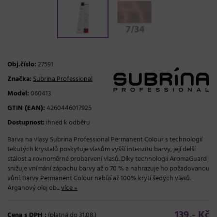
Obj.číslo:
27591
Značka:
Subrina Professional
Model:
060413
GTIN (EAN):
4260446017925
Dostupnost:
ihned k odběru
Barva na vlasy Subrina Professional Permanent Colour s technologií
tekutých krystalů poskytuje vlasům vyšší intenzitu barvy, její delší
stálost a rovnoměrné probarvení vlasů. Díky technologii AromaGuard
snižuje vnímání zápachu barvy až o 70 % a nahrazuje ho požadovanou
vůní. Barvy Permanent Colour nabízí až 100% krytí šedých vlasů.
Arganový olej ob...
více »
139,- Kč
Cena s DPH :
(platná do 31.08.)