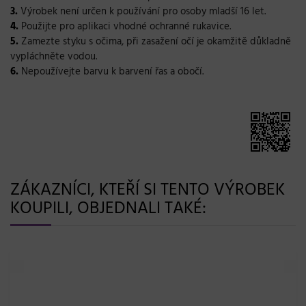
3.
Výrobek není určen k používání pro osoby mladší 16 let.
4.
Použijte pro aplikaci vhodné ochranné rukavice.
5.
Zamezte styku s očima, při zasažení očí je okamžitě důkladně
vypláchněte vodou.
6.
Nepoužívejte barvu k barvení řas a obočí.
ZÁKAZNÍCI, KTEŘÍ SI TENTO VÝROBEK
KOUPILI, OBJEDNALI TAKÉ:
179,- Kč
Barva na vlasy Inebrya Color 100 ml – 7/9 čokoládová