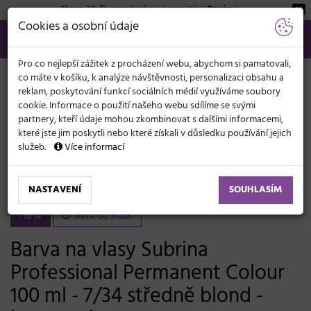
Sleva 20 %
na pánskou kosmetiku
Beviro
!
KATEGORIE
Cookies a osobní údaje
566 440 099
info@svetkadernictvi.cz
Po−pá: 8−17
Vše o nákupu
Kč
MENU
Pro co nejlepší zážitek z procházení webu, abychom si pamatovali,
co máte v košíku, k analýze návštěvnosti, personalizaci obsahu a
reklam, poskytování funkcí sociálních médií využíváme soubory
cookie. Informace o použití našeho webu sdílíme se svými
partnery, kteří údaje mohou zkombinovat s dalšími informacemi,
které jste jim poskytli nebo které získali v důsledku používání jejich
služeb.
Více informací
Vlasová kosmetika
Barvy, melíry, přelivy
Oxidační barvy
Subrina Permanent Colour 100 ml
NASTAVENÍ
SOUHLASÍM
-10%
Akce do 31.08.
Barva na vlasy Subrina
Professional Permanent Colour
100 ml - 7/34 středně blond -