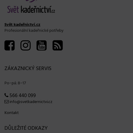
Svět kadeřnictví.cz
Profesionální kadeřnické potřeby
ZÁKAZNICKÝ SERVIS
Po−pá: 8−17
566 440 099
info@svetkadernictvi.cz
Kontakt
DŮLEŽITÉ ODKAZY