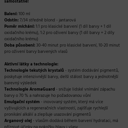
samostatně!
Balení:
100 ml
Odstín:
7/34 středně blond - jantarová
Poměr míchání:
1:1 pro klasické barvení (1 díl barvy + 1 díl
oxidačního krému), 1:2 pro oživení barvy (1 díl barvy + 2 díly
oxidačního krému)
Doba působení:
30-40 minut pro klasické barvení, 10-20 minut
pro oživení barvy barvených vlasů
Aktivní látky a technologie:
Technologie tekutých krystalů
- systém dodávání pigmentů,
poskytuje intenzivnější barvy, delší stálost barvy a jednotnější
barevný výsledek
Technologie AromaGuard
- snižuje lidské vnímání zápachu
barvy o 70 % a nahrazuje ho požadovanou vůní
Emulgační systém
- inovovaný systém, který má více
vyživujících a regeneračních vlastností, zajišťuje rychlejší
pronikání alkálií a zlepšuje usazování pigmentů
Arganový
olej
- vlasům dodává během barvení hydrataci, má
příznivé účinky na pokožku hlavy i vlasy