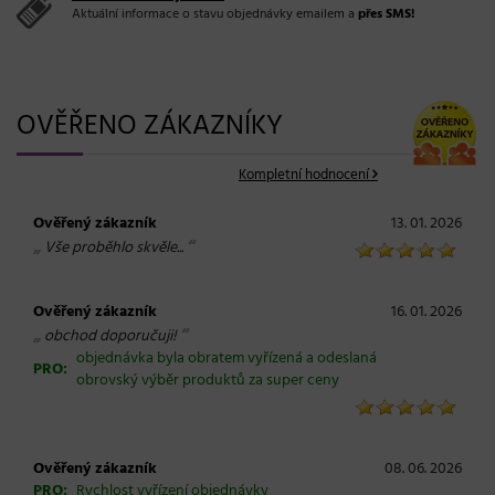
Aktuální informace o stavu objednávky emailem a
přes SMS!
OVĚŘENO ZÁKAZNÍKY
Kompletní hodnocení
Ověřený zákazník
13. 01. 2026
„
“
Vše proběhlo skvěle...
Ověřený zákazník
16. 01. 2026
„
“
obchod doporučuji!
objednávka byla obratem vyřízená a odeslaná
PRO:
obrovský výběr produktů za super ceny
Ověřený zákazník
08. 06. 2026
PRO:
Rychlost vyřízení objednávky