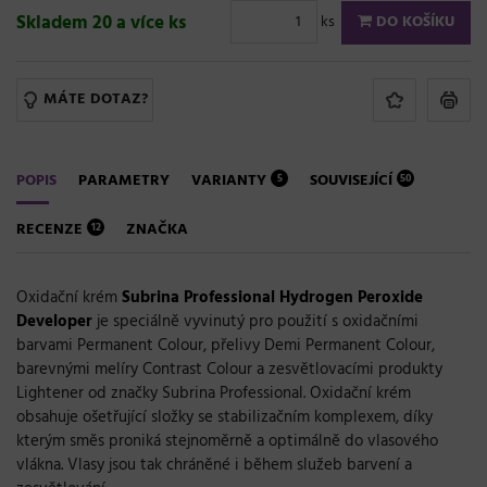
Skladem 20 a více ks
ks
DO KOŠÍKU
MÁTE DOTAZ?
POPIS
PARAMETRY
VARIANTY
SOUVISEJÍCÍ
5
50
RECENZE
ZNAČKA
12
Oxidační krém
Subrina Professional Hydrogen Peroxide
Developer
je speciálně vyvinutý pro použití s oxidačními
barvami Permanent Colour, přelivy Demi Permanent Colour,
barevnými melíry Contrast Colour a zesvětlovacími produkty
Lightener od značky Subrina Professional. Oxidační krém
obsahuje ošetřující složky se stabilizačním komplexem, díky
kterým směs proniká stejnoměrně a optimálně do vlasového
vlákna. Vlasy jsou tak chráněné i během služeb barvení a