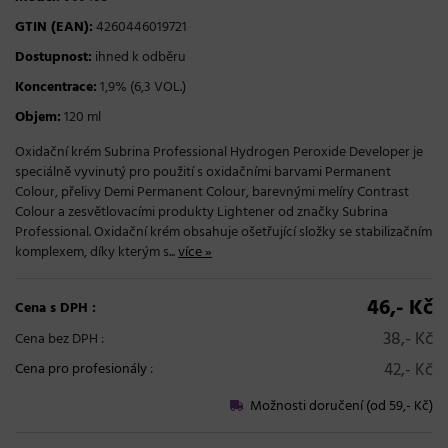
GTIN (EAN):
4260446019721
Dostupnost:
ihned k odběru
Koncentrace:
1,9% (6,3 VOL.)
Objem:
120 ml
Oxidační krém Subrina Professional Hydrogen Peroxide Developer je
speciálně vyvinutý pro použití s oxidačními barvami Permanent
Colour, přelivy Demi Permanent Colour, barevnými melíry Contrast
Colour a zesvětlovacími produkty Lightener od značky Subrina
Professional. Oxidační krém obsahuje ošetřující složky se stabilizačním
komplexem, díky kterým s...
více »
46,- Kč
Cena s DPH :
38,- Kč
Cena bez DPH :
42,- Kč
Cena pro profesionály
:
Možnosti doručení (od 59,- Kč)