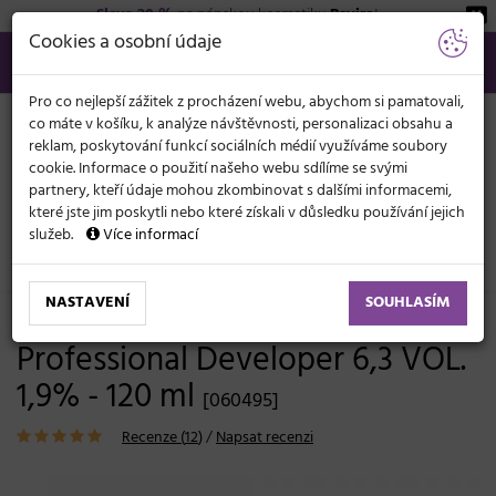
Sleva 20 %
na pánskou kosmetiku
Beviro
!
KATEGORIE
Cookies a osobní údaje
566 440 099
info@svetkadernictvi.cz
Po−pá: 8−17
Vše o nákupu
Kč
MENU
Pro co nejlepší zážitek z procházení webu, abychom si pamatovali,
co máte v košíku, k analýze návštěvnosti, personalizaci obsahu a
reklam, poskytování funkcí sociálních médií využíváme soubory
cookie. Informace o použití našeho webu sdílíme se svými
partnery, kteří údaje mohou zkombinovat s dalšími informacemi,
které jste jim poskytli nebo které získali v důsledku používání jejich
služeb.
Více informací
Vlasová kosmetika
Barvy, melíry, přelivy
Oxidační krémy
NASTAVENÍ
SOUHLASÍM
Oxidační krém Subrina
Professional Developer 6,3 VOL.
1,9% - 120 ml
[060495]
Recenze (
12
)
/
Napsat recenzi