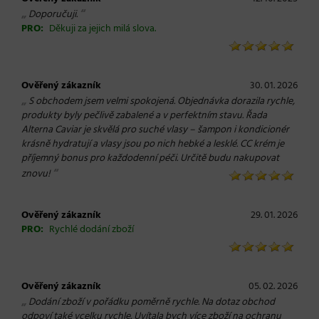
„
“
Doporučuji.
PRO:
Děkuji za jejich milá slova.
Ověřený zákazník
30. 01. 2026
„
S obchodem jsem velmi spokojená. Objednávka dorazila rychle,
produkty byly pečlivě zabalené a v perfektním stavu. Řada
Alterna Caviar je skvělá pro suché vlasy – šampon i kondicionér
krásně hydratují a vlasy jsou po nich hebké a lesklé. CC krém je
příjemný bonus pro každodenní péči. Určitě budu nakupovat
“
znovu!
Ověřený zákazník
29. 01. 2026
PRO:
Rychlé dodání zboží
Ověřený zákazník
05. 02. 2026
„
Dodání zboží v pořádku poměrně rychle. Na dotaz obchod
odpoví také vcelku rychle. Uvítala bych více zboží na ochranu