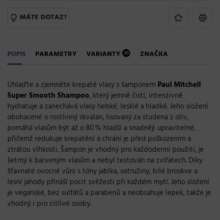
MÁTE DOTAZ?
POPIS
PARAMETRY
VARIANTY
ZNAČKA
20
Uhlaďte a zjemněte krepaté vlasy s šamponem
Paul Mitchell
Super Smooth Shampoo
, který jemně čistí, intenzivně
hydratuje a zanechává vlasy hebké, lesklé a hladké. Jeho složení
obohacené o rostlinný skvalan, lisovaný za studena z oliv,
pomáhá vlasům být až o 80 % hladší a snadněji upravitelné,
přičemž redukuje krepatění a chrání je před poškozením a
ztrátou vlhkosti. Šampon je vhodný pro každodenní použití, je
šetrný k barveným vlasům a nebyl testován na zvířatech. Díky
šťavnaté ovocné vůni s tóny jablka, ostružiny, bílé broskve a
lesní jahody přináší pocit svěžesti při každém mytí. Jeho složení
je veganské, bez sulfátů a parabenů a neobsahuje lepek, takže je
vhodný i pro citlivé osoby.