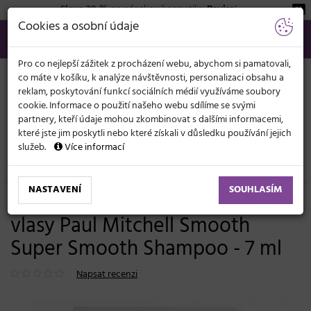
Sleva 20 %
na pánskou kosmetiku
Beviro
!
KATEGORIE
Cookies a osobní údaje
566 440 099
info@svetkadernictvi.cz
Po−pá: 8−17
Vše o nákupu
Kč
MENU
Pro co nejlepší zážitek z procházení webu, abychom si pamatovali,
co máte v košíku, k analýze návštěvnosti, personalizaci obsahu a
reklam, poskytování funkcí sociálních médií využíváme soubory
cookie. Informace o použití našeho webu sdílíme se svými
partnery, kteří údaje mohou zkombinovat s dalšími informacemi,
které jste jim poskytli nebo které získali v důsledku používání jejich
služeb.
Více informací
Vlasová kosmetika
Šampony
Pro vlnité nebo uhlazení
NASTAVENÍ
SOUHLASÍM
Uhlazující šampon pro krepaté
vlasy Paul Mitchell Smooth
Super Smooth Shampoo - 7 ml
Napsat recenzi