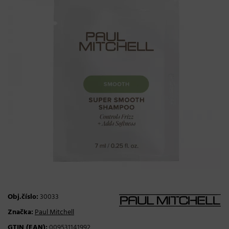
Obj.číslo:
30033
Značka:
Paul Mitchell
GTIN (EAN):
009531141992