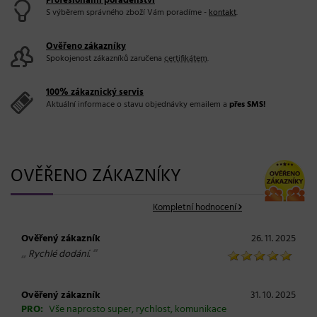
Profesionální poradenství
S výběrem správného zboží Vám poradíme -
kontakt
.
Ověřeno zákazníky
Spokojenost zákazníků zaručena
certifikátem
.
100% zákaznický servis
Aktuální informace o stavu objednávky emailem a
přes SMS!
OVĚŘENO ZÁKAZNÍKY
Kompletní hodnocení
Ověřený zákazník
26. 11. 2025
„
“
Rychlé dodání.
Ověřený zákazník
31. 10. 2025
PRO:
Vše naprosto super, rychlost, komunikace