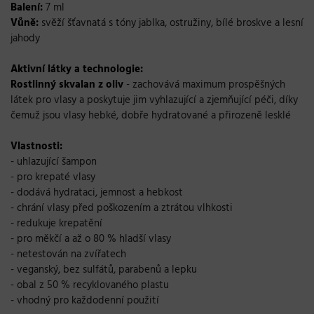
Balení:
7 ml
Vůně:
svěží šťavnatá s tóny jablka, ostružiny, bílé broskve a lesní
jahody
Aktivní látky a technologie:
Rostlinný skvalan z oliv
- zachovává maximum prospěšných
látek pro vlasy a poskytuje jim vyhlazující a zjemňující péči, díky
čemuž jsou vlasy hebké, dobře hydratované a přirozeně lesklé
Vlastnosti:
- uhlazující šampon
- pro krepaté vlasy
- dodává hydrataci, jemnost a hebkost
- chrání vlasy před poškozením a ztrátou vlhkosti
- redukuje krepatění
- pro měkčí a až o 80 % hladší vlasy
- netestován na zvířatech
- veganský, bez sulfátů, parabenů a lepku
- obal z 50 % recyklovaného plastu
- vhodný pro každodenní použití