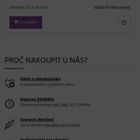
Skladem 20 a více ks
Wella Professionals
Do košíku
PROČ NAKOUPIT U NÁS?
Dárky k objednávkám
K objednávkám rozdáváme dárky.
Doprava ZDARMA
Doprava při nákupu
nad 1.999,- Kč
ZDARMA!
Expresní doručení
Zboží skladem
doručíme do 24 hodin
.