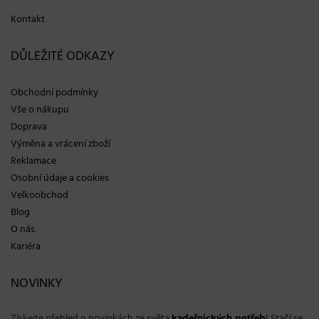
Kontakt
DŮLEŽITÉ ODKAZY
Obchodní podmínky
Vše o nákupu
Doprava
Výměna a vrácení zboží
Reklamace
Osobní údaje a cookies
Velkoobchod
Blog
O nás
Kariéra
NOVINKY
Získejte přehled o novinkách ze světa
kadeřnických potřeb
! Stačí se