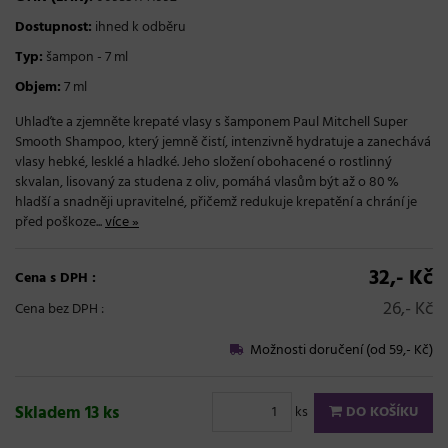
Dostupnost:
ihned k odběru
Typ:
šampon - 7 ml
Objem:
7 ml
Uhlaďte a zjemněte krepaté vlasy s šamponem Paul Mitchell Super
Smooth Shampoo, který jemně čistí, intenzivně hydratuje a zanechává
vlasy hebké, lesklé a hladké. Jeho složení obohacené o rostlinný
skvalan, lisovaný za studena z oliv, pomáhá vlasům být až o 80 %
hladší a snadněji upravitelné, přičemž redukuje krepatění a chrání je
před poškoze...
více »
32,- Kč
Cena s DPH :
26,- Kč
Cena bez DPH :
Možnosti doručení (od 59,- Kč)
Skladem 13 ks
ks
DO KOŠÍKU