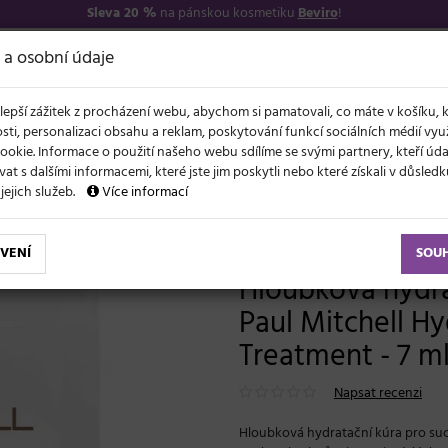
Sleva 20 %
na pánskou kosmetiku
Beviro
!
7
O NÁS
VŠE O N
 a osobní údaje
lepší zážitek z procházení webu, abychom si pamatovali, co máte v košíku, 
sti, personalizaci obsahu a reklam, poskytování funkcí sociálních médií vy
ookie. Informace o použití našeho webu sdílíme se svými partnery, kteří ú
t s dalšími informacemi, které jste jim poskytli nebo které získali v důsled
NOVĚ
EVY
LÉTO A VLASY
AKCE
ZNAČKY
DÁRKY
 jejich služeb.
Více informací
Hloubková hydratační kúra pro suché vlasy Paul Mitchell Hydrate Super-Charged Treatment - 7 ml
VENÍ
SOU
Hloubková hydra
Paul Mitchell H
Treatment - 7 m
Napsat recenzi
Hloubková hydratační kúra pro suc