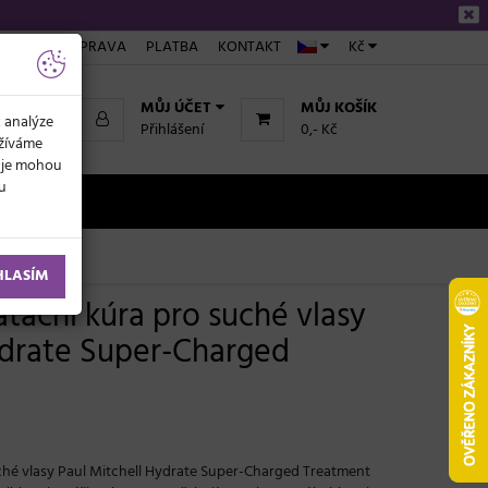
ÁKUPU
DOPRAVA
PLATBA
KONTAKT
Kč
MŮJ ÚČET
MŮJ KOŠÍK
k analýze
Přihlášení
0,- Kč
užíváme
daje mohou
ku
NOVINKY
HLASÍM
tační kúra pro suché vlasy
ydrate Super-Charged
l
hé vlasy Paul Mitchell Hydrate Super-Charged Treatment