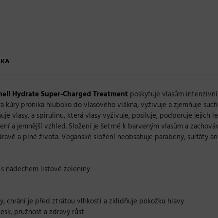
ČKA
hell Hydrate Super-Charged Treatment
poskytuje vlasům intenzivní 
 kúry proniká hluboko do vlasového vlákna, vyživuje a zjemňuje suché 
e vlasy, a spirulinu, která vlasy vyživuje, posiluje, podporuje jejich l
vení a jemnější vzhled. Složení je šetrné k barveným vlasům a zachovává
ravě a plné života. Veganské složení neobsahuje parabeny, sulfáty ani
 s nádechem listové zeleniny
y, chrání je před ztrátou vlhkosti a zklidňuje pokožku hlavy
lesk, pružnost a zdravý růst