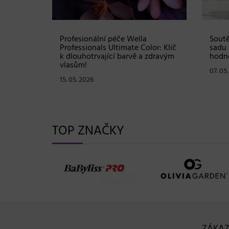
Shampoo:
Profesionální péče Wella
Soutě
ové
Professionals Ultimate Color: Klíč
sadu 
stou
k dlouhotrvající barvě a zdravým
hodno
vlasům!
07. 05
15. 05. 2026
TOP ZNAČKY
ZÁKAZ