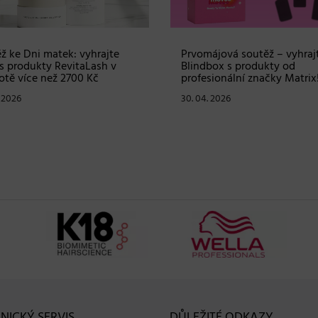
ž ke Dni matek: vyhrajte
Prvomájová soutěž – vyhraj
s produkty RevitaLash v
Blindbox s produkty od
tě více než 2700 Kč
profesionální značky Matrix
. 2026
30. 04. 2026
NICKÝ SERVIS
DŮLEŽITÉ ODKAZY