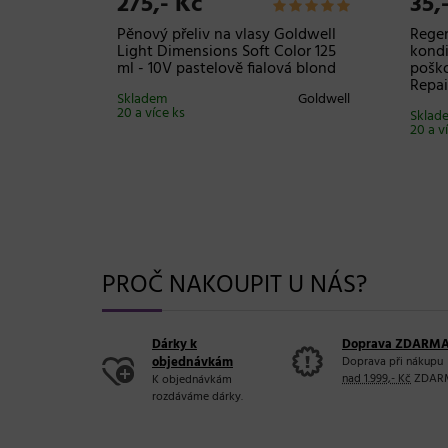
275,- Kč
35,
Pěnový přeliv na vlasy Goldwell
Rege
en
Light Dimensions Soft Color 125
kondi
ml - 10V pastelově fialová blond
poško
Repai
Redken
Skladem
Goldwell
20 a více ks
Sklad
20 a v
PROČ NAKOUPIT U NÁS?
Dárky k
Doprava ZDARM
objednávkám
Doprava při nákupu
nad 1.999,- Kč
ZDAR
K objednávkám
rozdáváme dárky.