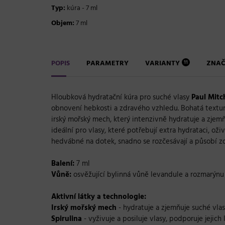
Typ:
kúra - 7 ml
Objem:
7 ml
POPIS
PARAMETRY
VARIANTY
ZNA
11
Hloubková hydratační kúra pro suché vlasy
Paul Mitc
obnovení hebkosti a zdravého vzhledu. Bohatá textura
irský mořský mech, který intenzivně hydratuje a zjemňuj
ideální pro vlasy, které potřebují extra hydrataci, oži
hedvábné na dotek, snadno se rozčesávají a působí zd
Balení:
7 ml
Vůně:
osvěžující bylinná vůně levandule a rozmarýnu
Aktivní látky a technologie:
Irský mořský mech
- hydratuje a zjemňuje suché vlas
Spirulina
- vyživuje a posiluje vlasy, podporuje jejich 