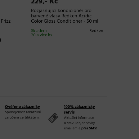
229,- Kč
99,-
Rozjasňující kondicionér pro
Nitrilov
barvené vlasy Redken Acidic
Supreme
Frizz
Color Gloss Conditioner - 50 ml
S
Skladem
Redken
Skladem
20 a více ks
20 a více 
l
Ověřeno zákazníky
100% zákaznický
Spokojenost zákazníků
servis
zaručena
certifikátem
.
Aktuální informace
o stavu objednávky
emailem a
přes SMS!