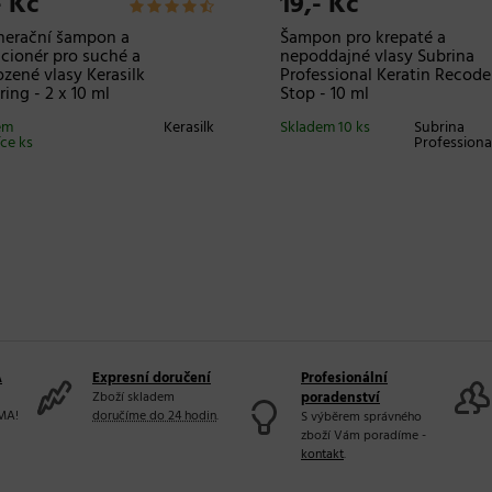
- Kč
19,- Kč
nerační šampon a
Šampon pro krepaté a
cionér pro suché a
nepoddajné vlasy Subrina
zené vlasy Kerasilk
Professional Keratin Recode 
ring - 2 x 10 ml
Stop - 10 ml
em
Kerasilk
Skladem 10 ks
Subrina
íce ks
Professiona
A
Expresní doručení
Profesionální
Zboží skladem
poradenství
MA!
doručíme do 24 hodin
.
S výběrem správného
zboží Vám poradíme -
kontakt
.