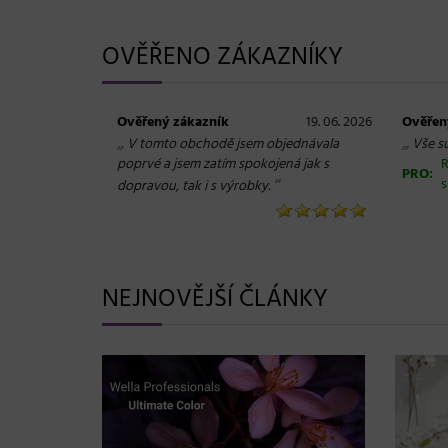
OVĚŘENO ZÁKAZNÍKY
Ověřený zákazník
19. 06. 2026
Ověřen
„
„
V tomto obchodě jsem objednávala
Vše s
poprvé a jsem zatím spokojená jak s
R
PRO:
“
s
dopravou, tak i s výrobky.
NEJNOVĚJŠÍ ČLÁNKY