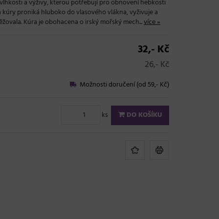
vlhkosti a výživy, kterou potřebují pro obnovení hebkosti
 kúry proniká hluboko do vlasového vlákna, vyživuje a
těžovala. Kúra je obohacena o irský mořský mech...
více »
32,- Kč
26,- Kč
Možnosti doručení (od 59,- Kč)
ks
DO KOŠÍKU