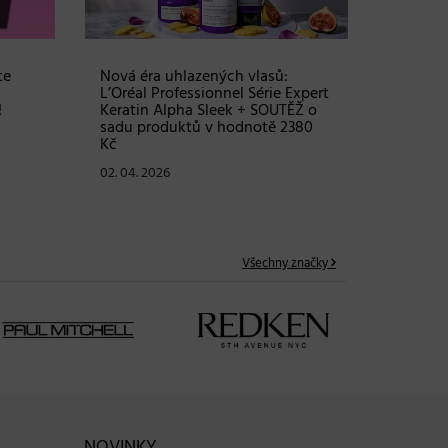
te
Nová éra uhlazených vlasů:
Objem, 
L’Oréal Professionnel Série Expert
vlasy – 
!
Keratin Alpha Sleek + SOUTĚŽ o
Grow Fu
sadu produktů v hodnotě 2380
24. 03. 2
Kč
02. 04. 2026
Všechny značky
NOVINKY