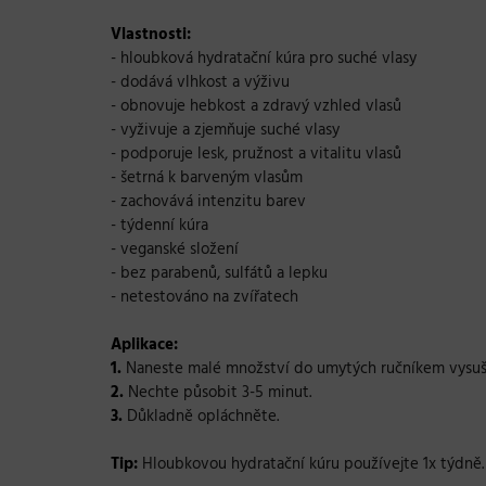
Vlastnosti:
- hloubková hydratační kúra pro suché vlasy
- dodává vlhkost a výživu
- obnovuje hebkost a zdravý vzhled vlasů
- vyživuje a zjemňuje suché vlasy
- podporuje lesk, pružnost a vitalitu vlasů
- šetrná k barveným vlasům
- zachovává intenzitu barev
- týdenní kúra
- veganské složení
- bez parabenů, sulfátů a lepku
- netestováno na zvířatech
Aplikace:
1.
Naneste malé množství do umytých ručníkem vysuš
2.
Nechte působit 3-5 minut.
3.
Důkladně opláchněte.
Tip:
Hloubkovou hydratační kúru používejte 1x týdně