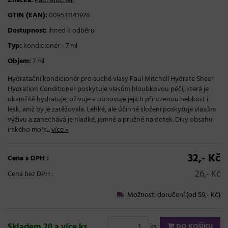
Značka:
Paul Mitchell
GTIN (EAN):
009531141978
Dostupnost:
ihned k odběru
Typ:
kondicionér - 7 ml
Objem:
7 ml
Hydratační kondicionér pro suché vlasy Paul Mitchell Hydrate Sheer
Hydration Conditioner poskytuje vlasům hloubkovou péči, která je
okamžitě hydratuje, oživuje a obnovuje jejich přirozenou hebkost i
lesk, aniž by je zatěžovala. Lehké, ale účinné složení poskytuje vlasům
výživu a zanechává je hladké, jemné a pružné na dotek. Díky obsahu
irského mořs...
více »
32,- Kč
Cena s DPH :
26,- Kč
Cena bez DPH :
Možnosti doručení (od 59,- Kč)
Skladem 20 a více ks
ks
DO KOŠÍKU