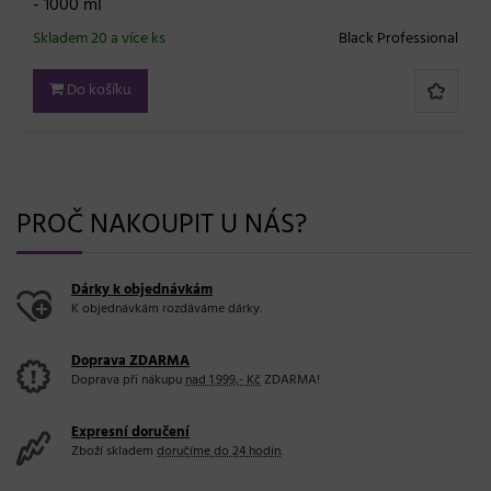
- 1000 ml
Skladem 20 a více ks
Black Professional
Do košíku
PROČ NAKOUPIT U NÁS?
Dárky k objednávkám
K objednávkám rozdáváme dárky.
Doprava ZDARMA
Doprava při nákupu
nad 1.999,- Kč
ZDARMA!
Expresní doručení
Zboží skladem
doručíme do 24 hodin
.