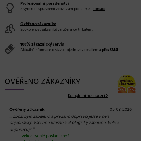
Profesionální poradenství
S výběrem správného zboží Vám poradíme -
kontakt
.
Ověřeno zákazníky
Spokojenost zákazníků zaručena
certifikátem
.
100% zákaznický servis
Aktuální informace o stavu objednávky emailem a
přes SMS!
OVĚŘENO ZÁKAZNÍKY
Kompletní hodnocení
Ověřený zákazník
05. 03. 2026
„
Zboží bylo zabaleno a předáno dopravci ještě v den
objednávky. Všechno krásně a ekologicky zabaleno. Velice
“
doporučuji!
velice rychlé poslání zboží