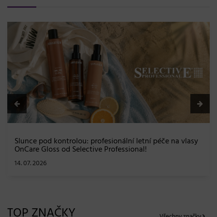
BLONDME přichází s novou érou blond: lesk, glow efekt
a maximální péče bez kompromisů
08. 06. 2026
TOP ZNAČKY
Všechny značky