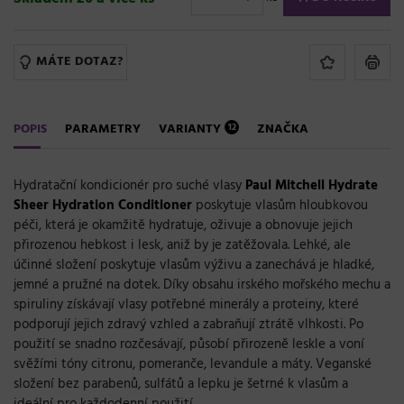
MÁTE DOTAZ?
POPIS
PARAMETRY
VARIANTY
ZNAČKA
12
Hydratační kondicionér pro suché vlasy
Paul Mitchell Hydrate
Sheer Hydration Conditioner
poskytuje vlasům hloubkovou
péči, která je okamžitě hydratuje, oživuje a obnovuje jejich
přirozenou hebkost i lesk, aniž by je zatěžovala. Lehké, ale
účinné složení poskytuje vlasům výživu a zanechává je hladké,
jemné a pružné na dotek. Díky obsahu irského mořského mechu a
spiruliny získávají vlasy potřebné minerály a proteiny, které
podporují jejich zdravý vzhled a zabraňují ztrátě vlhkosti. Po
použití se snadno rozčesávají, působí přirozeně leskle a voní
svěžími tóny citronu, pomeranče, levandule a máty. Veganské
složení bez parabenů, sulfátů a lepku je šetrné k vlasům a
ideální pro každodenní použití.