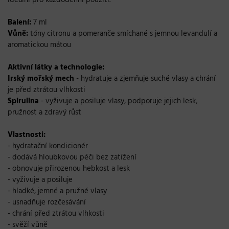
Balení:
7 ml
Vůně:
tóny citronu a pomeranče smíchané s jemnou levandulí a
aromatickou mátou
Aktivní látky a technologie:
Irský mořský mech
-
hydratuje a zjemňuje suché vlasy a chrání
je před ztrátou vlhkosti
Spirulina
- vyživuje a posiluje vlasy, podporuje jejich lesk,
pružnost a zdravý růst
Vlastnosti:
- hydratační kondicionér
- dodává hloubkovou péči bez zatížení
- obnovuje přirozenou hebkost a lesk
- vyživuje a posiluje
- hladké, jemné a pružné vlasy
- usnadňuje rozčesávání
- chrání před ztrátou vlhkosti
- svěží vůně