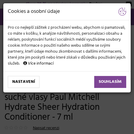
Sleva 20 %
na pánskou kosmetiku
Beviro
!
KATEGORIE
Cookies a osobní údaje
566 440 099
info@svetkadernictvi.cz
Po−pá: 8−17
Vše o nákupu
Kč
MENU
Pro co nejlepší zážitek z procházení webu, abychom si pamatovali,
co máte v košíku, k analýze návštěvnosti, personalizaci obsahu a
reklam, poskytování funkcí sociálních médií využíváme soubory
cookie. Informace o použití našeho webu sdílíme se svými
partnery, kteří údaje mohou zkombinovat s dalšími informacemi,
které jste jim poskytli nebo které získali v důsledku používání jejich
služeb.
Více informací
Vlasová kosmetika
Masky a péče
Suché vlasy
NASTAVENÍ
SOUHLASÍM
Hydratační kondicionér pro
suché vlasy Paul Mitchell
Hydrate Sheer Hydration
Conditioner - 7 ml
Napsat recenzi