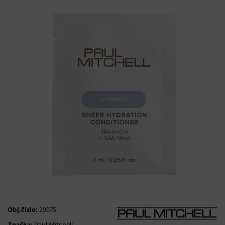
Obj.číslo:
29975