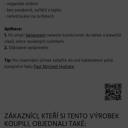
- veganské složení
- bez parabenů, sulfátů a lepku
- netestováno na zvířatech
Aplikace:
1.
Po umytí
šamponem
naneste kondicionér do délek a konečků
vlasů, lehce osušených ručníkem.
2.
Důkladně opláchněte.
Tip:
Pro maximální účinek zařaďte do své každodenní péče
kompletní řadu
Paul Mitchell Hydrate
.
ZÁKAZNÍCI, KTEŘÍ SI TENTO VÝROBEK
KOUPILI, OBJEDNALI TAKÉ: