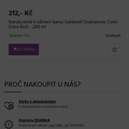
212,- Kč
Kondicionér k oživení barvy Goldwell Dualsenses Color
Extra Rich - 200 ml
Skladem 7 ks
Goldwell
Do košíku
PROČ NAKOUPIT U NÁS?
Dárky k objednávkám
K objednávkám rozdáváme dárky.
Doprava ZDARMA
Doprava při nákupu
nad 1.999,- Kč
ZDARMA!