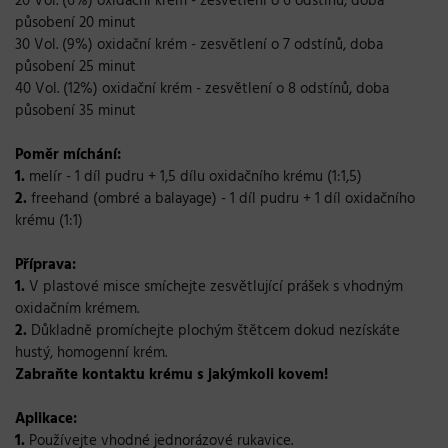
20 Vol. (6%) oxidační krém - zesvětlení o 6 odstínů, doba
působení 20 minut
30 Vol. (9%) oxidační krém - zesvětlení o 7 odstínů, doba
působení 25 minut
40 Vol. (12%) oxidační krém - zesvětlení o 8 odstínů, doba
působení 35 minut
Poměr míchání:
1.
melír - 1 díl pudru + 1,5 dílu oxidačního krému (1:1,5)
2.
freehand (ombré a balayage) - 1 díl pudru + 1 díl oxidačního
krému (1:1)
Příprava:
1.
V plastové misce smíchejte zesvětlující prášek s vhodným
oxidačním krémem.
2.
Důkladně promíchejte plochým štětcem dokud nezískáte
hustý, homogenní krém.
Zabraňte kontaktu krému s jakýmkoli kovem!
Aplikace:
1.
Používejte vhodné jednorázové rukavice.