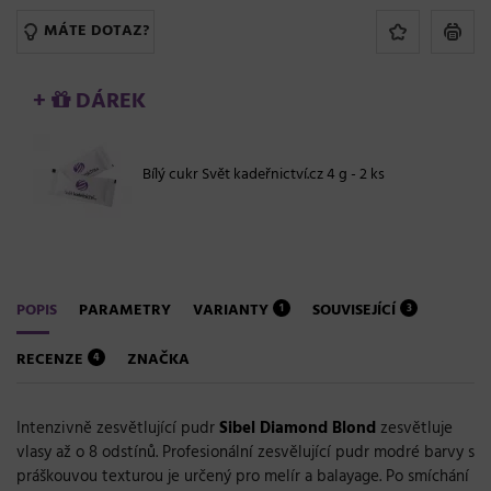
MÁTE DOTAZ?
+
DÁREK
Bílý cukr Svět kadeřnictví.cz 4 g - 2 ks
POPIS
PARAMETRY
VARIANTY
SOUVISEJÍCÍ
1
3
RECENZE
ZNAČKA
4
Intenzivně zesvětlující pudr
Sibel Diamond Blond
zesvětluje
vlasy až o 8 odstínů. Profesionální zesvělující pudr modré barvy s
práškouvou texturou je určený pro melír a balayage. Po smíchání