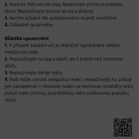
2.
Naneste štětcem na vlasy. Neaplikujte přímo na pokožku
hlavy! Nepoužívejte kovové spony a skřipce!
3.
Nechte působit dle požadovaného stupně zesvětlení.
4.
Důkladně opláchněte.
Důležitá upozornění:
1.
V případě zasažení očí je okamžitě vypláchněte velkým
množstvím vody.
2.
Nepoužívejte na řasy a obočí, ani k jinému než určenému
účelu.
3.
Nepoužívejte zdroje tepla.
4.
Pudr může vyvolat alergickou reakci, nepoužívejte ho, pokud
jste zaznamenali v minulosti reakci na melírovací produkty nebo
pokud máte citlivou, podrážděnou nebo poškozenou pokožku
hlavy!