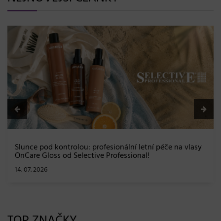
BLONDME přichází s novou érou blond: lesk, glow 
a maximální péče bez kompromisů
08. 06. 2026
lasy