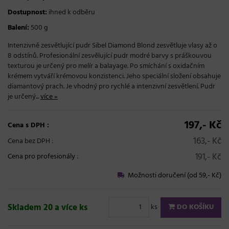
Dostupnost:
ihned k odběru
Balení:
500 g
Intenzivně zesvětlující pudr Sibel Diamond Blond zesvětluje vlasy až o
8 odstínů. Profesionální zesvělující pudr modré barvy s práškouvou
texturou je určený pro melír a balayage. Po smíchání s oxidačním
krémem vytváří krémovou konzistenci. Jeho speciální složení obsahuje
diamantový prach. Je vhodný pro rychlé a intenzivní zesvětlení. Pudr
je určený...
více »
197,- Kč
Cena s DPH :
163,- Kč
Cena bez DPH :
191,- Kč
Cena pro profesionály
:
Možnosti doručení (od 59,- Kč)
Skladem 20 a více ks
ks
DO KOŠÍKU