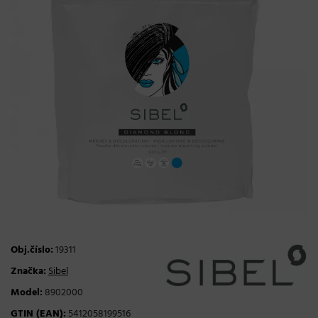
Obj.číslo:
19311
Značka:
Sibel
Model:
8902000
GTIN (EAN):
5412058199516