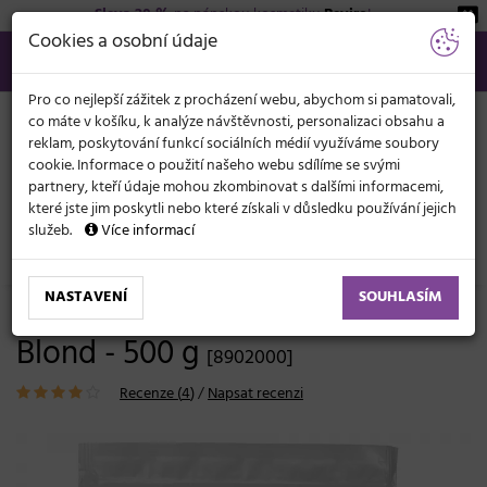
Sleva 20 %
na pánskou kosmetiku
Beviro
!
KATEGORIE
Cookies a osobní údaje
566 440 099
info@svetkadernictvi.cz
Po−pá: 8−17
Vše o nákupu
Kč
MENU
Pro co nejlepší zážitek z procházení webu, abychom si pamatovali,
co máte v košíku, k analýze návštěvnosti, personalizaci obsahu a
reklam, poskytování funkcí sociálních médií využíváme soubory
cookie. Informace o použití našeho webu sdílíme se svými
partnery, kteří údaje mohou zkombinovat s dalšími informacemi,
které jste jim poskytli nebo které získali v důsledku používání jejich
služeb.
Více informací
Vlasová kosmetika
Barvy, melíry, přelivy
Melíry
NASTAVENÍ
SOUHLASÍM
Zesvětlující pudr Sibel Diamond
Blond - 500 g
[8902000]
Recenze (
4
)
/
Napsat recenzi