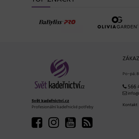
ZÁKAZ
Po−pá: 8
566 
info@s
Svět kadeřnictví.cz
Kontakt
Profesionální kadeřnické potřeby