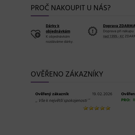
PROČ NAKOUPIT U NÁS?
Dárky k
Doprava ZDARM
objednávkám
Doprava při nákupu
nad 1.999,- Kč
ZDAR
K objednávkám
rozdáváme dárky.
OVĚŘENO ZÁKAZNÍKY
Ověřený zákazník
19. 02. 2026
Ověřen
„
“
PRO:
R
Vše k největší spokojenosti