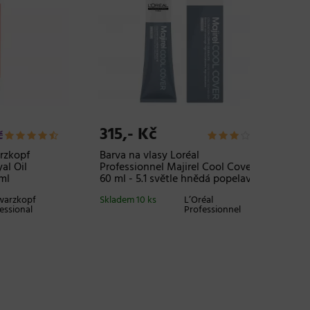
315,- Kč
659,-
Barva na vlasy Loréal
Maska p
Professionnel Majirel Cool Cover
vlasů Lo
60 ml - 5.1 světle hnědá popelavá
Expert K
ml
pf
Skladem 10 ks
L’Oréal
l
Professionnel
Skladem
20 a více