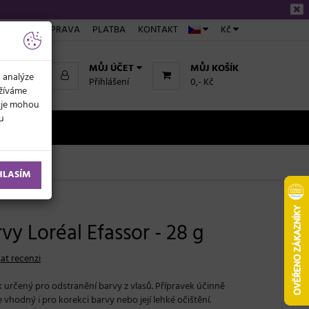
ÁKUPU
DOPRAVA
PLATBA
KONTAKT
Kč
MŮJ ÚČET
MŮJ KOŠÍK
k analýze
Přihlášení
0,- Kč
užíváme
daje mohou
ku
NOVINKY
HLASÍM
y Loréal Efassor - 28 g
at recenzi
ek určený pro odstranění barvy z vlasů. Přípravek účinně
 vhodný i pro korekci barvy nebo její lehké očištění.