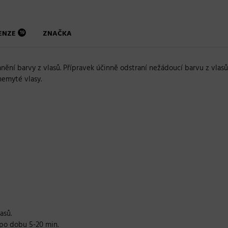
ENZE
ZNAČKA
19
nění barvy z vlasů. Přípravek účinně odstraní nežádoucí barvu z vlasů,
nemyté vlasy.
asů.
 po dobu 5-20 min.