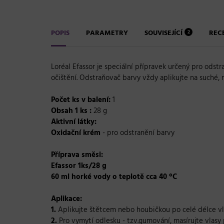
POPIS
PARAMETRY
SOUVISEJÍCÍ
REC
2
Loréal Efassor
je speciální přípravek určený pro odstra
očištění.
Odstraňovač barvy vždy aplikujte na suché, 
Počet ks v balení:
1
Obsah 1 ks :
28 g
Aktivní látky:
Oxidační krém
- pro odstranění barvy
Příprava směsi:
Efassor 1ks/28 g
60 ml horké vody o teplotě cca 40 °C
Aplikace:
1.
Aplikujte štětcem nebo houbičkou po celé délce vl
2.
Pro vymytí odlesku - tzv.gumování, masírujte vlasy