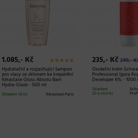
85,- Kč
235,- Kč
249,- Kč
tační a rozjasňující šampon
Oxidační krém Schwarzkopf
lasy se sklonem ke krepatění
Professional Igora Royal Oil
tase Gloss Absolu Bain
Developer 6% - 1000 ml
-Glaze - 500 ml
Skladem
Schwarzko
20 a více ks
Professiona
m 18 ks
Kérastase Paris