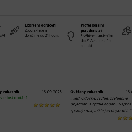
A
Expresní doručení
Profesionální
Zboží skladem
poradenství
MA!
doručíme do 24 hodin
.
S výběrem správného
zboží Vám poradíme -
kontakt
.
ý zákazník
16. 09. 2025
Ověřený zákazník
16.
ychlost dodání
„
Jednoduché, rychlé, přehledné
objednání a rychlé dodání., Napros
“
spokojenost, můžu jen doporučit