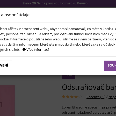
Sleva 20 %
na pánskou kosmetiku
Beviro
!
7
O NÁS
VŠE O N
 a osobní údaje
lepší zážitek z procházení webu, abychom si pamatovali, co máte v košíku, 
sti, personalizaci obsahu a reklam, poskytování funkcí sociálních médií vy
ookie. Informace o použití našeho webu sdílíme se svými partnery, kteří ú
t s dalšími informacemi, které jste jim poskytli nebo které získali v důsled
NOVĚ
EVY
LÉTO A VLASY
AKCE
ZNAČKY
DÁRKY
 jejich služeb.
Více informací
y
Odstraňovač barvy Loréal Efassor - 28 g
VENÍ
SOU
-7%
Odstraňovač barv
Recenze (
19
)
/
Naps
Loréal Efassor je speciální příprav
odstraní nežádoucí barvu z vlasů, je