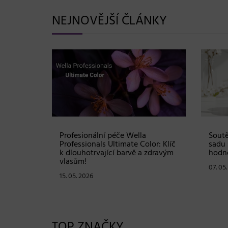
NEJNOVĚJŠÍ ČLÁNKY
Shampoo:
Profesionální péče Wella
Soutě
ové
Professionals Ultimate Color: Klíč
sadu 
stou
k dlouhotrvající barvě a zdravým
hodno
vlasům!
07. 05
15. 05. 2026
TOP ZNAČKY