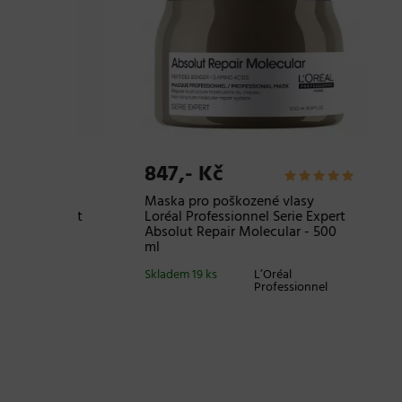
847,- Kč
1.0
lasy
Maska pro poškozené vlasy
Hydra
e Expert
Loréal Professionnel Serie Expert
pro v
 - 500
Absolut Repair Molecular - 500
Kéras
ml
Hydra
Skladem 19 ks
L’Oréal
Sklade
onnel
Professionnel