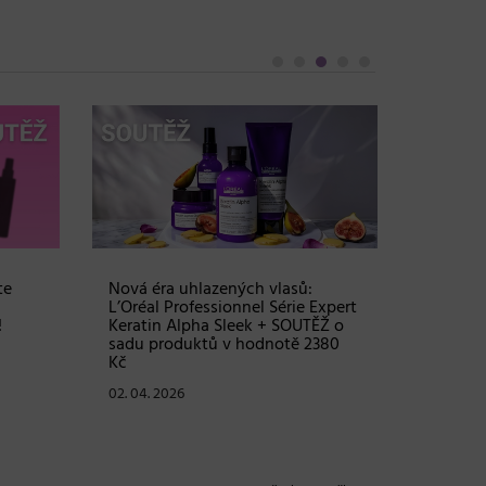
te
Nová éra uhlazených vlasů:
Objem, 
L’Oréal Professionnel Série Expert
vlasy – 
!
Keratin Alpha Sleek + SOUTĚŽ o
Grow Fu
sadu produktů v hodnotě 2380
24. 03. 2
Kč
02. 04. 2026