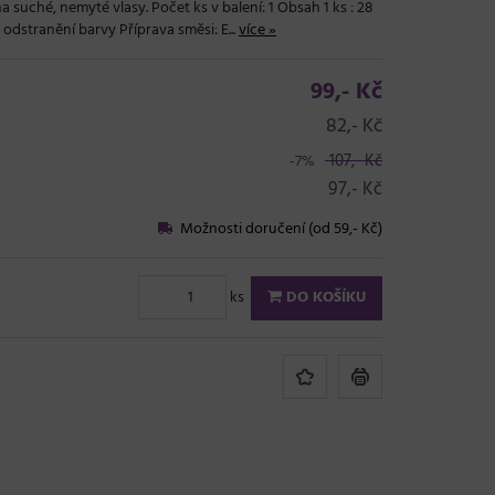
 suché, nemyté vlasy. Počet ks v balení: 1 Obsah 1 ks : 28
 odstranění barvy Příprava směsi: E...
více »
99,- Kč
82,- Kč
107,- Kč
-7%
97,- Kč
Možnosti doručení (od 59,- Kč)
ks
DO KOŠÍKU