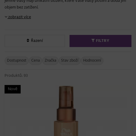
jemné vlasy mají unikátní složení, které Vaše vlasy posilní a dodá jim
objem bez zatížení.
zobrazit více
Řazení
FILTRY
Dostupnost
Cena
Značka
Stav zboží
Hodnocení
Produktů: 93
Nově