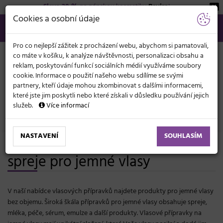
Sleva 20 %
na pánskou kosmetiku
Beviro
!
KATEGORIE
Cookies a osobní údaje
566 440 099
info@svetkadernictvi.cz
Po−pá: 8−17
Vše o nákupu
Kč
MENU
Pro co nejlepší zážitek z procházení webu, abychom si pamatovali,
co máte v košíku, k analýze návštěvnosti, personalizaci obsahu a
reklam, poskytování funkcí sociálních médií využíváme soubory
cookie. Informace o použití našeho webu sdílíme se svými
partnery, kteří údaje mohou zkombinovat s dalšími informacemi,
které jste jim poskytli nebo které získali v důsledku používání jejich
služeb.
Více informací
Vlasová kosmetika
Sérum, mléka, spreje
NASTAVENÍ
SOUHLASÍM
Profesionální sérum, mléka a
spreje pro jemné vlasy
V naší nabídce vlasových přípravků najdete produkty pro jemné vlasy
bez objemu. Široká škála přípravků pro jemné vlasy obsahuje spreje,
mléka, péče, sérum, emulze a další produkty. Vlasové přípravky na