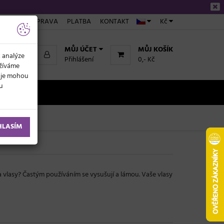
ÁKUPU
DOPRAVA
PLATBA
KONTAKT
Kč
MŮJ ÚČET
MŮJ KOŠÍK
k analýze
Přihlášení
0,- Kč
užíváme
daje mohou
ku
NOVINKY
HLASÍM
 vlasy? Častým používáním se vysušují a lámou. Vaše vlasy