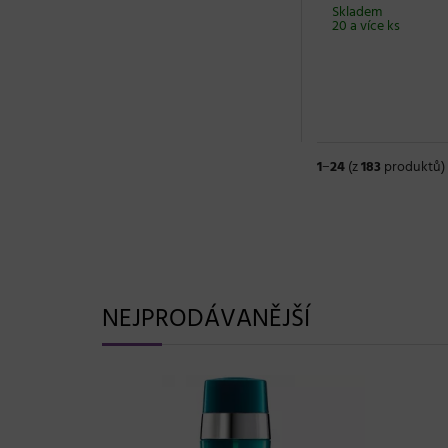
Skladem
20 a více ks
1
−
24
(z
183
produktů)
NEJPRODÁVANĚJŠÍ