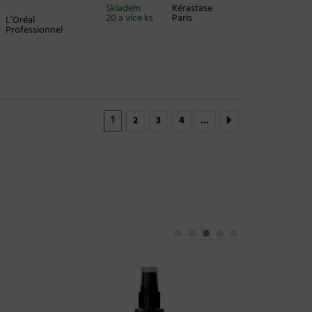
Skladem
Kérastase
20 a více ks
Paris
L’Oréal
Professionnel
1
2
3
4
...