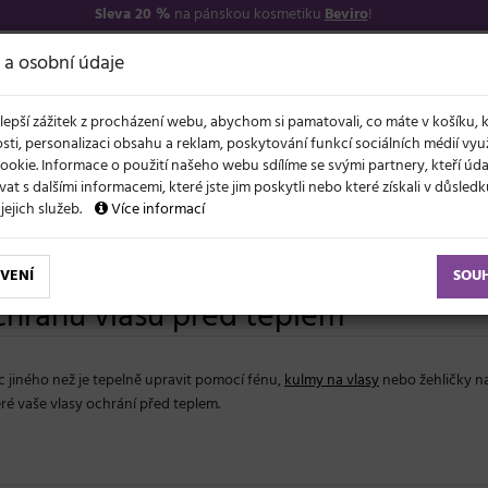
Sleva 20 %
na pánskou kosmetiku
Beviro
!
7
O NÁS
VŠE O N
 a osobní údaje
lepší zážitek z procházení webu, abychom si pamatovali, co máte v košíku, 
sti, personalizaci obsahu a reklam, poskytování funkcí sociálních médií vy
ookie. Informace o použití našeho webu sdílíme se svými partnery, kteří ú
t s dalšími informacemi, které jste jim poskytli nebo které získali v důsled
NOVĚ
EVY
LÉTO A VLASY
AKCE
ZNAČKY
DÁRKY
 jejich služeb.
Více informací
em
VENÍ
SOU
chranu vlasů před teplem
 jiného než je tepelně upravit pomocí fénu,
kulmy na vlasy
nebo žehličky na
eré vaše vlasy ochrání před teplem.