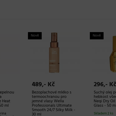
Nově
Nově
489,- Kč
296,- K
 tepelnou
Bezoplachové mléko s
Suchý olej p
a
termoochranou pro
hebkost vše
e Heat
jemné vlasy Wella
Neqi Dry Oi
50 ml
Professionals Ultimate
Glass - 50 m
Smooth 24/7 Silky Milk -
rina
Skladem 2 ks
30 ml