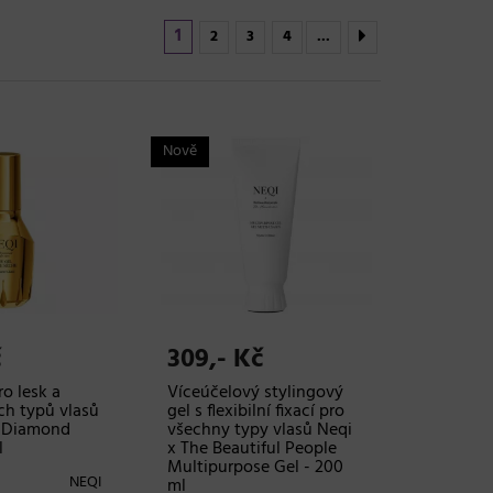
1
2
3
4
...
Nově
č
309,- Kč
ro lesk a
Víceúčelový stylingový
ch typů vlasů
gel s flexibilní fixací pro
l Diamond
všechny typy vlasů Neqi
l
x The Beautiful People
Multipurpose Gel - 200
NEQI
ml