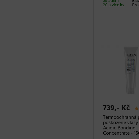
Skladem
Bla
20 a více ks
Pro
739,- Kč
Termoochranná 
poškozené vlasy
Acidic Bonding
Concentrate - 15