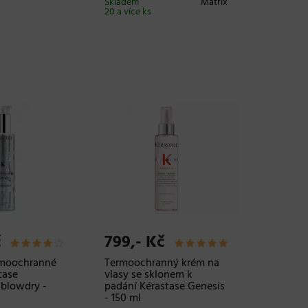
Skladem
Matrix
20 a více ks
č
799,- Kč
ermoochranné
Termoochranný krém na
tase
vlasy se sklonem k
 blowdry -
padání Kérastase Genesis
- 150 ml