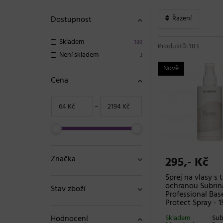
Řazení
Dostupnost
Skladem
180
Produktů: 183
Není skladem
3
Nově
Cena
−
Značka
295,- Kč
Sprej na vlasy s
ochranou Subrin
Stav zboží
Professional Bas
Protect Spray - 1
Hodnocení
Skladem
Sub