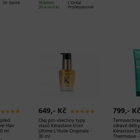
Dr. Santé
Skladem
L’Oréal
20 a více ks
Professionnel
649,- Kč
799,- K
 před
Olej pro všechny typy
Termoochran
re-Hair
vlasů Kérastase Elixir
zdravé délky
00 ml
Ultime L'Huile Originale -
Kérastase Ex
30 ml
Thermique -