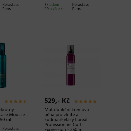
Kérastase
Skladem
Kérastase
Paris
20 a více ks
Paris
č
529,- Kč
zkrotný
Multifunkční krémová
tase Mousse
pěna pro vlnité a
150 ml
kudrnaté vlasy Loréal
Professionnel Curl
Kérastase
Expression - 250 ml