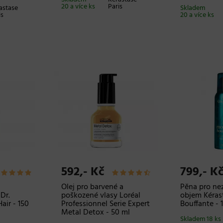
20 a více ks
Paris
astase
Skladem
is
20 a více ks
592,- Kč
799,- K
Olej pro barvené a
Pěna pro ne
Dr.
poškozené vlasy Loréal
objem Kéras
air - 150
Professionnel Serie Expert
Bouffante - 
Metal Detox - 50 ml
Skladem 18 ks