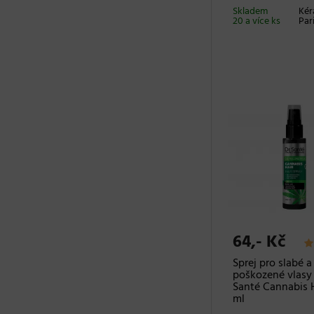
Skladem
Kér
20 a více ks
Par
64,- Kč
Sprej pro slabé a
poškozené vlasy 
Santé Cannabis H
ml