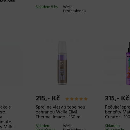
fessional
Skladem 5 ks
Wella
Professionals
215,- Kč
315,- Kč
éko s
Sprej na vlasy s tepelnou
Pečující spre
pro
ochranou Wella EIMI
benefity Mat
la
Thermal Image - 150 ml
Creator - 19
timate
Skladem
Wella
Skladem
y Milk -