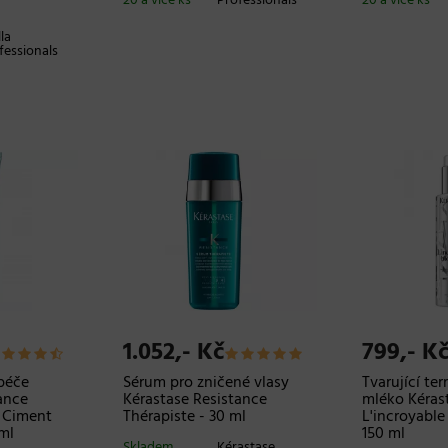
20 a více ks
Professionals
20 a více ks
la
fessionals
1.052,- Kč
799,- K
péče
Sérum pro zničené vlasy
Tvarující t
ance
Kérastase Resistance
mléko Kéras
e Ciment
Thérapiste - 30 ml
L'incroyable
ml
150 ml
Skladem
Kérastase