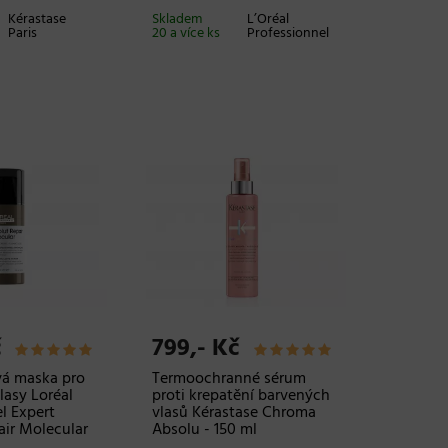
Kérastase
Skladem
L’Oréal
Paris
20 a více ks
Professionnel
č
799,- Kč
á maska pro
Termoochranné sérum
lasy Loréal
proti krepatění barvených
l Expert
vlasů Kérastase Chroma
air Molecular
Absolu - 150 ml