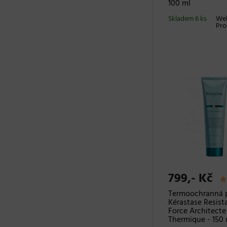
100 ml
Skladem 6 ks
Wel
Pro
799,- Kč
Termoochranná 
Kérastase Resist
Force Architect
Thermique - 150 