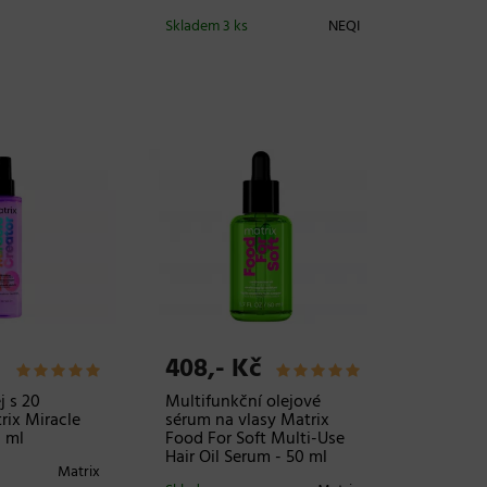
Skladem 3 ks
NEQI
408,- Kč
j s 20
Multifunkční olejové
rix Miracle
sérum na vlasy Matrix
0 ml
Food For Soft Multi-Use
Hair Oil Serum - 50 ml
Matrix