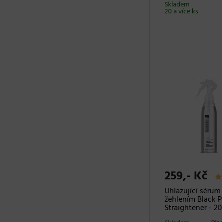
Skladem
20 a více ks
259,- Kč
Uhlazující sérum
žehlením Black P
Straightener - 2