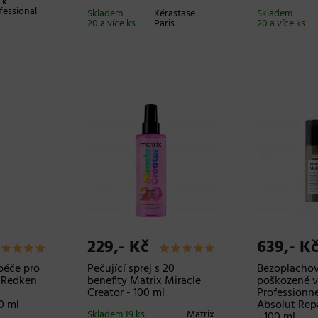
ck
fessional
Skladem
Kérastase
Skladem
20 a více ks
Paris
20 a více ks
229,- Kč
639,- K
péče pro
Pečující sprej s 20
Bezoplachov
 Redken
benefity Matrix Miracle
poškozené v
Creator - 100 ml
Professionne
0 ml
Absolut Rep
Skladem 19 ks
Matrix
- 100 ml