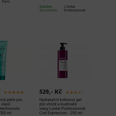
Paris
Skladem
L’Oréal
20 a více ks
Professionnel
č
529,- Kč
ná péče pro
Hydratační krémový gel
 vlasů
pro vlnité a kudrnaté
tentioniste
vlasy Loréal Professionnel
 150 ml
Curl Expression - 250 ml