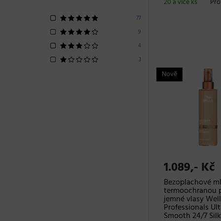
20 a více ks
Pro
77
9
4
3
Nově
1.089,- Kč
Bezoplachové ml
termoochranou 
jemné vlasy Wel
Professionals Ul
Smooth 24/7 Silk