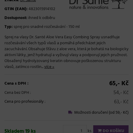
Značka:
Dr. Santé
GTIN (EAN):
4823015914102
Dostupnost:
ihned k odběru
Typ:
sprej pro snadné rozčesávání - 150 ml
Sprej na vlasy Dr. Santé Aloe Vera Easy Combing Spray usnadňuje
rozčesávání všech typů vlasů a pomáhá předcházet jejich
zacuchávání. Obsahuje šťávu z aloe vera, která je bohatá na biologicky
aktivní látky, jenž hydratují a vyživují vlasy a podporují jejich pružnost.
Obsažený hydrolyzovaný keratin obnovuje poškozenou strukturu
vlasů, zatímco rostlin...
více »
65,- Kč
Cena s DPH :
54,- Kč
Cena bez DPH :
63,- Kč
Cena pro profesionály
:
Možnosti doručení (od 59,- Kč)
Skladem 19 ks
ks
DO KOŠÍKU