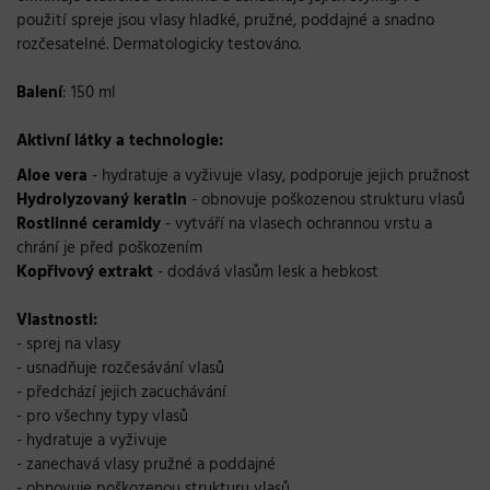
použití spreje jsou vlasy hladké, pružné, poddajné a snadno
rozčesatelné. Dermatologicky testováno.
Balení
: 150 ml
Aktivní látky a technologie:
Aloe vera
- hydratuje a vyživuje vlasy, podporuje jejich pružnost
Hydrolyzovaný keratin
- obnovuje poškozenou strukturu vlasů
Rostlinné ceramidy
- vytváří na vlasech ochrannou vrstu a
chrání je před poškozením
Kopřivový extrakt
- dodává vlasům lesk a hebkost
Vlastnosti:
- sprej na vlasy
- usnadňuje rozčesávání vlasů
- předchází jejich zacuchávání
- pro všechny typy vlasů
- hydratuje a vyživuje
- zanechavá vlasy pružné a poddajné
- obnovuje poškozenou strukturu vlasů