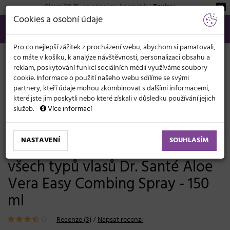
Sleva 20 %
na pánskou kosmetiku
Beviro
!
KATEGORIE
Cookies a osobní údaje
566 440 099
info@svetkadernictvi.cz
Po−pá: 8−17
Vše o nákupu
Kč
MENU
Pro co nejlepší zážitek z procházení webu, abychom si pamatovali,
co máte v košíku, k analýze návštěvnosti, personalizaci obsahu a
reklam, poskytování funkcí sociálních médií využíváme soubory
cookie. Informace o použití našeho webu sdílíme se svými
partnery, kteří údaje mohou zkombinovat s dalšími informacemi,
které jste jim poskytli nebo které získali v důsledku používání jejich
služeb.
Více informací
Vlasová kosmetika
Sérum, mléka, spreje
Suché vlasy
NASTAVENÍ
SOUHLASÍM
Sprej pro snadné rozčesávání
všech typů vlasů Dr. Santé Aloe
Vera Easy Combing Spray - 150
ml
Recenze (
3
)
/
Napsat recenzi