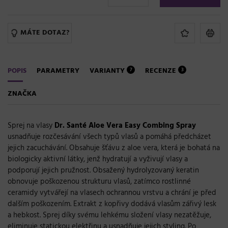
MÁTE DOTAZ?
POPIS
PARAMETRY
VARIANTY
RECENZE
7
3
ZNAČKA
Sprej na vlasy
Dr. Santé Aloe Vera Easy Combing Spray
usnadňuje rozčesávání všech typů vlasů a pomáhá předcházet
jejich zacuchávání. Obsahuje šťávu z aloe vera, která je bohatá na
biologicky aktivní látky, jenž hydratují a vyživují vlasy a
podporují jejich pružnost. Obsažený hydrolyzovaný keratin
obnovuje poškozenou strukturu vlasů, zatímco rostlinné
ceramidy vytvářejí na vlasech ochrannou vrstvu a chrání je před
dalším poškozením. Extrakt z kopřivy dodává vlasům zářivý lesk
a hebkost. Sprej díky svému lehkému složení vlasy nezatěžuje,
eliminuje statickou elektřinu a usnadňuje jejich styling. Po