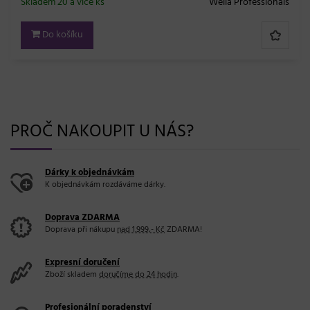
a Professionals
Skladem 20 a více ks
Subrin
Do košíku
PROČ NAKOUPIT U NÁS?
Dárky k objednávkám
K objednávkám rozdáváme dárky.
Doprava ZDARMA
Doprava při nákupu
nad 1.999,- Kč
ZDARMA!
Expresní doručení
Zboží skladem
doručíme do 24 hodin
.
Profesionální poradenství