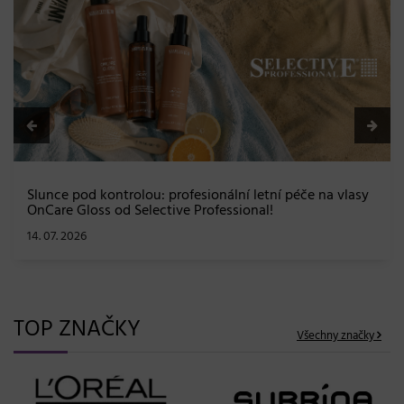
BLONDME přichází s novou érou blond: lesk, glow efekt
a maximální péče bez kompromisů
08. 06. 2026
TOP ZNAČKY
Všechny značky