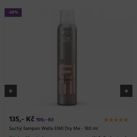
172,- Kč
Barvicí sprej na vlasy Subrina Professional R
Colour Lotion 250 ml - odstín 10/2 stříbrná