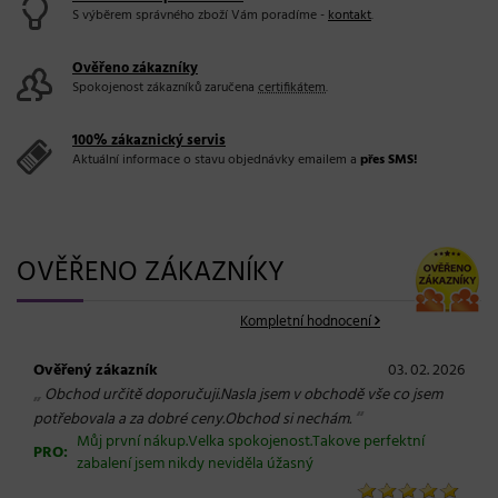
S výběrem správného zboží Vám poradíme -
kontakt
.
Ověřeno zákazníky
Spokojenost zákazníků zaručena
certifikátem
.
100% zákaznický servis
Aktuální informace o stavu objednávky emailem a
přes SMS!
OVĚŘENO ZÁKAZNÍKY
Kompletní hodnocení
Ověřený zákazník
03. 02. 2026
„
Obchod určitě doporučuji.Nasla jsem v obchodě vše co jsem
“
potřebovala a za dobré ceny.Obchod si nechám.
Můj první nákup.Velka spokojenost.Takove perfektní
PRO:
zabalení jsem nikdy neviděla úžasný