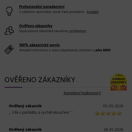
Profesionální poradenství
S výběrem správného zboží Vám poradíme -
kontakt
.
Ověřeno zákazníky
Spokojenost zákazníků zaručena
certifikátem
.
100% zákaznický servis
Aktuální informace o stavu objednávky emailem a
přes SMS!
OVĚŘENO ZÁKAZNÍKY
Kompletní hodnocení
Ověřený zákazník
05. 05. 2026
„
“
Vše v pořádku a rychlé doručení.
Ověřený zákazník
26. 01. 2026