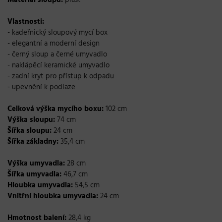
Vlastnosti:
- kadeřnický sloupový mycí box
- elegantní a moderní
design
- černý sloup a černé umyvadlo
- naklápěcí keramické umyvadlo
- zadní kryt pro přístup k odpadu
- upevnění k podlaze
Celková výška mycího boxu:
102 cm
Výška sloupu:
74 cm
Šířka sloupu:
24 cm
Šířka základny:
35,4 cm
Výška umyvadla:
28 cm
Šířka umyvadla:
46,7 cm
Hloubka umyvadla:
54,5 cm
Vnitřní hloubka umyvadla:
24 cm
Hmotnost balení:
28,4 kg