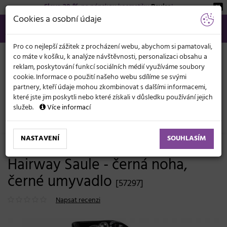
Sleva 20 %
na pánskou kosmetiku
Beviro
!
KATEGORIE
Cookies a osobní údaje
566 440 099
info@svetkadernictvi.cz
Po−pá: 8−17
Vše o nákupu
Kč
MENU
Pro co nejlepší zážitek z procházení webu, abychom si pamatovali,
co máte v košíku, k analýze návštěvnosti, personalizaci obsahu a
reklam, poskytování funkcí sociálních médií využíváme soubory
cookie. Informace o použití našeho webu sdílíme se svými
partnery, kteří údaje mohou zkombinovat s dalšími informacemi,
které jste jim poskytli nebo které získali v důsledku používání jejich
služeb.
Více informací
Kadeřnický nábytek
Mycí boxy
NASTAVENÍ
SOUHLASÍM
Kadeřnický sloupový mycí box
Hairway Saule - černá noha,
černé umyvadlo
[57297]
Napsat recenzi