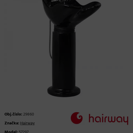
Obj.číslo:
29860
Značka:
Hairway
Model:
57297