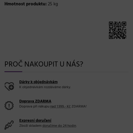
Hmotnost produktu:
25 kg
PROČ NAKOUPIT U NÁS?
Dárky k objednávkám
K objednávkám rozdáváme dárky.
Doprava ZDARMA
Doprava při nákupu
nad 1.999,- Kč
ZDARMA!
Expresní doručení
Zboží skladem
doručíme do 24 hodin
.