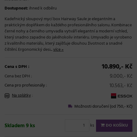
Dostupnost:
ihned k odběru
Kadeřnický sloupový mycí box Hairway Saule je elegantním a
praktickým doplňkem do každého profesionálního salonu. Kombinace
černé nohy a černého umyvadla vytváří elegantní a moderní vzhled,
který snadno zapadne do jakéhokoliv interiéru. Umyvadlo je vyrobeno
z kvalitního materiálu, který zajišťuje dlouhou životnost a snadné
čištění. Ergonomický desi...
více »
10.890,- Kč
Cena s DPH :
9.000,- Kč
Cena bez DPH :
10.563,- Kč
Cena pro profesionály
:
Na splátky
:
Možnosti doručení (od 750,- Kč)
Skladem 9 ks
ks
DO KOŠÍKU