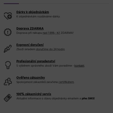
Dárky k objednávkám
K objednávkám rozdáváme dárky.
Doprava ZDARMA
Doprava při nákupu
nad 1.999,- Kč
ZDARMA!
Expresní doručení
Zboží skladem
doručíme do 24 hodin
.
Profesionální poradenství
S výběrem správného zboží Vám poradíme -
kontakt
.
Ověřeno zákazníky
Spokojenost zákazníků zaručena
certifikátem
.
100% zákaznický servis
Aktuální informace o stavu objednávky emailem a
přes SMS!