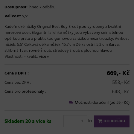
Dostupnost:
ihned k odběru
Velikost:
5,5"
Kadeřnické nůžky Original Best Buy E-cut jsou vyrobeny z kvalitní
nerezové oceli. Elegantní a lehké nůžky jsou vybaveny snímatelnou
opěrkou prstu a praktickou gumovou zarážkou mezi kroužky. Velikost
nůžek: 5,5" Celková délka nůžek: 15,7 cm Délka ostří: 5,2 cm Barva:
stříbrná Tvar: rovné Šroub: středový šroub s plochou hlavou
Vlastnosti: - kvalit...
více »
669,- Kč
Cena s DPH :
553,- Kč
Cena bez DPH :
648,- Kč
Cena pro profesionály
:
Možnosti doručení (od 59,- Kč)
Skladem 20 a více ks
ks
DO KOŠÍKU