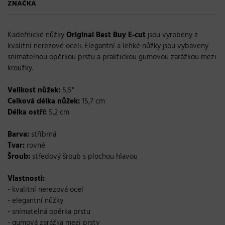
ZNAČKA
Kadeřnické nůžky
Original Best Buy E-cut
jsou vyrobeny z
kvalitní nerezové oceli. Elegantní a lehké nůžky jsou vybaveny
snímatelnou opěrkou prstu a praktickou gumovou zarážkou mezi
kroužky.
Velikost nůžek:
5,5"
Celková délka nůžek:
15,7 cm
Délka ostří:
5,2 cm
Barva:
stříbrná
Tvar:
rovné
Šroub:
středový šroub s plochou hlavou
Vlastnosti:
- kvalitní nerezová ocel
- elegantní nůžky
- snímatelná opěrka prstu
- gumová zarážka mezi prsty