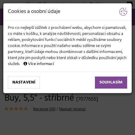
Sleva 20 %
na pánskou kosmetiku
Beviro
!
KATEGORIE
Cookies a osobní údaje
566 440 099
info@svetkadernictvi.cz
Po−pá: 8−17
Vše o nákupu
Kč
MENU
Pro co nejlepší zážitek z procházení webu, abychom si pamatovali,
co máte v košíku, k analýze návštěvnosti, personalizaci obsahu a
reklam, poskytování funkcí sociálních médií využíváme soubory
cookie. Informace o použití našeho webu sdílíme se svými
partnery, kteří údaje mohou zkombinovat s dalšími informacemi,
které jste jim poskytli nebo které získali v důsledku používání jejich
služeb.
Více informací
Kadeřnické potřeby
Nůžky
Pro začátečníky a studenty
NASTAVENÍ
SOUHLASÍM
Kadeřnické nůžky Original Best
Buy, 5,5" - stříbrné
[7077655]
Recenze (
10
)
/
Napsat recenzi