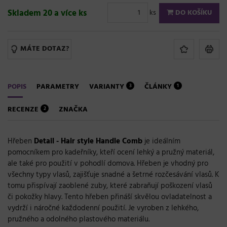
Skladem 20 a více ks
ks
DO KOŠÍKU
MÁTE DOTAZ?
POPIS
PARAMETRY
VARIANTY
ČLÁNKY
3
1
RECENZE
ZNAČKA
2
Hřeben
Detail - Hair style Handle Comb
je ideálním
pomocníkem pro kadeřníky, kteří ocení lehký a pružný materiál,
ale také pro použití v pohodlí domova. Hřeben je vhodný pro
všechny typy vlasů, zajišťuje snadné a šetrné rozčesávání vlasů. K
tomu přispívají za
oblené zuby, které zabraňují poškození vlasů
či pokožky hlavy
.
Tento hřeben přináší skvělou ovladatelnost a
vydrží i náročné každodenní použití. Je vyroben z lehkého,
pružného a odolného plastového materiálu.