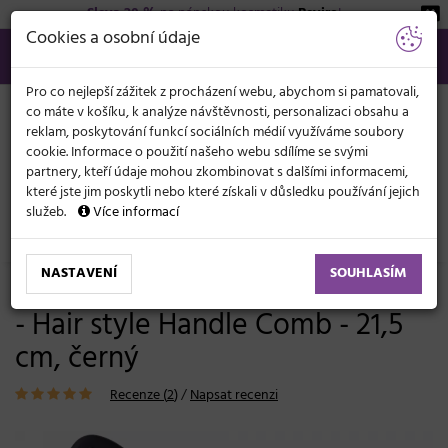
Sleva 20 %
na pánskou kosmetiku
Beviro
!
KATEGORIE
Cookies a osobní údaje
566 440 099
info@svetkadernictvi.cz
Po−pá: 8−17
Vše o nákupu
Kč
MENU
Pro co nejlepší zážitek z procházení webu, abychom si pamatovali,
co máte v košíku, k analýze návštěvnosti, personalizaci obsahu a
reklam, poskytování funkcí sociálních médií využíváme soubory
cookie. Informace o použití našeho webu sdílíme se svými
partnery, kteří údaje mohou zkombinovat s dalšími informacemi,
které jste jim poskytli nebo které získali v důsledku používání jejich
služeb.
Více informací
Kadeřnické potřeby
Hřebeny
Klasické
NASTAVENÍ
SOUHLASÍM
Hřeben na vlasy s rukojetí Detail
- Hair style Handle Comb - 21,5
cm, černý
Recenze (
2
)
/
Napsat recenzi