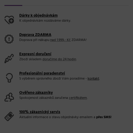
Dárky k objednávkám
K objednávkám rozdáváme dárky.
Doprava ZDARMA
Doprava při nákupu
nad 1.999,- Kč
ZDARMA!
Expresní doručení
Zboží skladem
doručíme do 24 hodin
.
Profesionální poradenství
S výběrem správného zboží Vám poradíme -
kontakt
.
Ověřeno zákazníky
Spokojenost zákazníků zaručena
certifikátem
.
100% zákaznický servis
Aktuální informace o stavu objednávky emailem a
přes SMS!