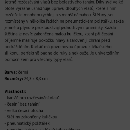
šetrné rozčesávání vlasů bez bolestivého tahání. Díky své velké
ploše výrazně usnadňuje úpravu dlouhých vlasů, které s ním
rozčešete mnohem rychleji a s menší námahou. Štětiny jsou
rozmístěny v několika řadách na pneumatickém polštářku, takže
jemně a plynule proklouzávají jednotlivými pramínky. Každá
štětina je navíc zakončena malou kuličkou, která při česání
příjemně masíruje pokožku hlavy a zároveň ji chrání před
podrážděním. Kartáč má povrchovou úpravu z lékařského
silikonu, perfektně padne do ruky a neklouže. Je univerzálním
pomocníkem pro všechny typy vlasů.
Barva:
černá
Rozměry:
24,3 x 8,3 cm
Vlastnosti:
- kartáč pro rozčesávání vlasů
- česání bez tahání
- velká česací plocha
- štětiny zakončeny kuličkou
- pneumatický polštářek
- povrchová úprava z lékařského silikonu