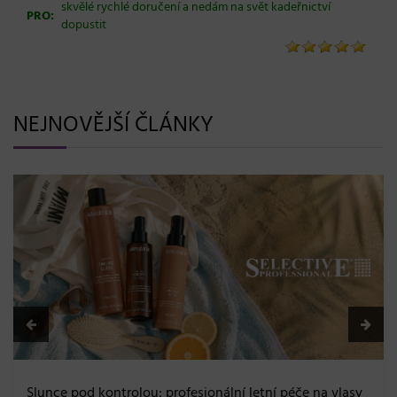
skvělé rychlé doručení a nedám na svět kadeřnictví
PRO:
dopustit
NEJNOVĚJŠÍ ČLÁNKY
BLONDME přichází s novou érou blond: lesk, glow 
a maximální péče bez kompromisů
08. 06. 2026
lasy