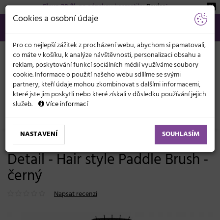
Sleva 20 %
na pánskou kosmetiku
Beviro
!
KATEGORIE
Cookies a osobní údaje
566 440 099
info@svetkadernictvi.cz
Po−pá: 8−17
Vše o nákupu
Kč
MENU
Pro co nejlepší zážitek z procházení webu, abychom si pamatovali,
co máte v košíku, k analýze návštěvnosti, personalizaci obsahu a
reklam, poskytování funkcí sociálních médií využíváme soubory
cookie. Informace o použití našeho webu sdílíme se svými
partnery, kteří údaje mohou zkombinovat s dalšími informacemi,
které jste jim poskytli nebo které získali v důsledku používání jejich
služeb.
Více informací
Kadeřnické potřeby
Kartáče
Na rozčesávání
NASTAVENÍ
SOUHLASÍM
Kartáč na rozčesávání vlasů
Detail - Hair style Paddle Brush -
černý
Napsat recenzi