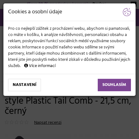
Sleva 20 %
na pánskou kosmetiku
Beviro
!
KATEGORIE
Cookies a osobní údaje
566 440 099
info@svetkadernictvi.cz
Po−pá: 8−17
Vše o nákupu
Kč
MENU
Pro co nejlepší zážitek z procházení webu, abychom si pamatovali,
co máte v košíku, k analýze návštěvnosti, personalizaci obsahu a
reklam, poskytování funkcí sociálních médií využíváme soubory
cookie. Informace o použití našeho webu sdílíme se svými
partnery, kteří údaje mohou zkombinovat s dalšími informacemi,
které jste jim poskytli nebo které získali v důsledku používání jejich
služeb.
Více informací
Kadeřnické potřeby
Hřebeny
Tupírovací
NASTAVENÍ
SOUHLASÍM
Tupírovací hřeben Detail - Hair
style Plastic Tail Comb - 21,5 cm,
černý
Napsat recenzi