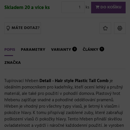
Skladem 20 a více ks
ks
DO KOŠÍKU
MÁTE DOTAZ?
POPIS
PARAMETRY
VARIANTY
ČLÁNKY
3
1
ZNAČKA
Tupírovací hřeben
Detail - Hair style Plastic Tail Comb
je
ideálním pomocníkem pro kadeřníky, kteří ocení lehký a pružný
materiál, ale také pro použití v pohodlí domova. Plastový hrot
hřebenu zajišťuje snadné a pohodlné oddělování pramenů.
Hřeben je vhodný pro všechny typy vlasů, je šetrný k vlasům i
pokožce hlavy. K tomu přispívají za
oblené zuby, které zabraňují
poškození vlasů či pokožky hlavy
.
Tento hřeben přináší skvělou
ovladatelnost a vydrží i náročné každodenní použití. Je vyroben