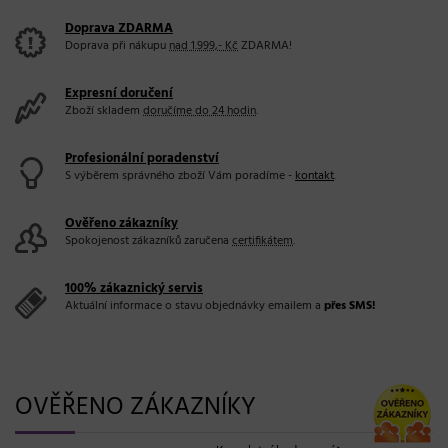
Doprava ZDARMA
Doprava při nákupu
nad 1.999,- Kč
ZDARMA!
Expresní doručení
Zboží skladem
doručíme do 24 hodin
.
Profesionální poradenství
S výběrem správného zboží Vám poradíme -
kontakt
.
Ověřeno zákazníky
Spokojenost zákazníků zaručena
certifikátem
.
100% zákaznický servis
Aktuální informace o stavu objednávky emailem a
přes SMS!
OVĚŘENO ZÁKAZNÍKY