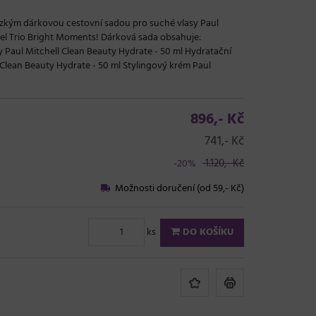
ízkým dárkovou cestovní sadou pro suché vlasy Paul
vel Trio Bright Moments! Dárková sada obsahuje:
 Paul Mitchell Clean Beauty Hydrate - 50 ml Hydratační
 Clean Beauty Hydrate - 50 ml Stylingový krém Paul
896,- Kč
741,- Kč
1.120,- Kč
-20%
Možnosti doručení (od 59,- Kč)
ks
DO KOŠÍKU