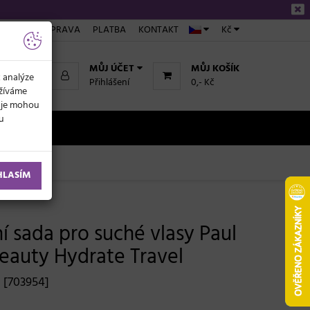
ÁKUPU
DOPRAVA
PLATBA
KONTAKT
Kč
MŮJ ÚČET
MŮJ KOŠÍK
k analýze
Přihlášení
0,- Kč
užíváme
daje mohou
ku
NOVINKY
HLASÍM
í sada pro suché vlasy Paul
Beauty Hydrate Travel
[703954]