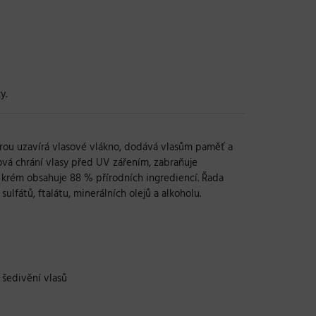
y.
urou uzavírá vlasové vlákno, dodává vlasům paměť a
lová chrání vlasy před UV zářením, zabraňuje
 krém obsahuje 88 % přírodních ingrediencí. Řada
lfátů, ftalátu, minerálních olejů a alkoholu.
 šedivění vlasů