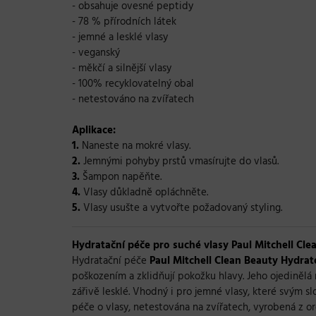
- obsahuje ovesné peptidy
- 78 % přírodních látek
- jemné a lesklé vlasy
- veganský
- měkčí a silnější vlasy
- 100% recyklovatelný obal
- netestováno na zvířatech
Aplikace:
1.
Naneste na mokré vlasy.
2.
Jemnými pohyby prstů vmasírujte do vlasů.
3.
Šampon napěňte.
4.
Vlasy důkladně opláchněte.
5.
Vlasy usušte a vytvořte požadovaný styling.
Hydratační péče pro suché vlasy Paul Mitchell Cle
Hydratační péče
Paul Mitchell Clean Beauty Hydrat
poškozením a zklidňují pokožku hlavy. Jeho ojedinělá
zářivě lesklé. Vhodný i pro jemné vlasy, které svým s
péče o vlasy, netestována na zvířatech, vyrobená z org