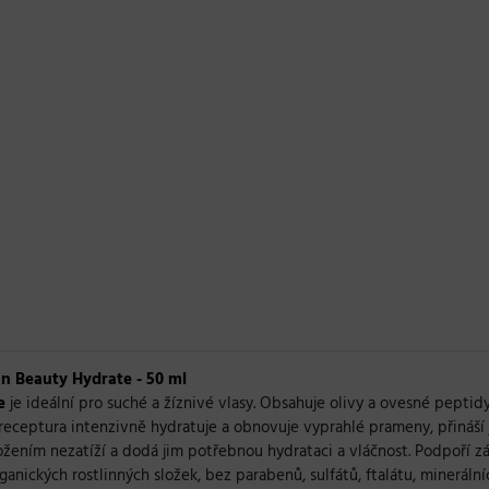
an Beauty Hydrate - 50 ml
e
je ideální pro suché a žíznivé vlasy. Obsahuje olivy a ovesné peptidy,
 receptura intenzivně hydratuje a obnovuje vyprahlé prameny, přináší
ložením nezatíží a dodá jim potřebnou hydrataci a vláčnost. Podpoří zá
anických rostlinných složek, bez parabenů, sulfátů, ftalátu, minerálníc