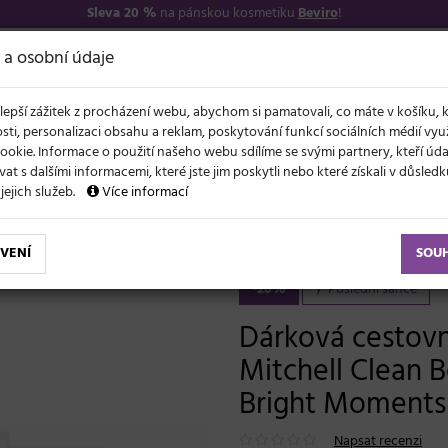
Sleva 20 %
na pánskou kosmetiku
Beviro
!
7
O NÁS
VŠE O N
 a osobní údaje
lepší zážitek z procházení webu, abychom si pamatovali, co máte v košíku, 
sti, personalizaci obsahu a reklam, poskytování funkcí sociálních médií vy
ookie. Informace o použití našeho webu sdílíme se svými partnery, kteří ú
t s dalšími informacemi, které jste jim poskytli nebo které získali v důsled
NOVĚ
EVY
LÉTO A VLASY
AKCE
ZNAČKY
DÁRKY
 jejich služeb.
Více informací
Dárková cestovní sada pro suché vlasy Paul Mitchell Clean Beauty Hydrate Travel Bright Moments
VENÍ
SOU
-20%
Poslední šance
Dárková cestovn
Mitchell Clean 
Bright Moments
Napsat recenzi