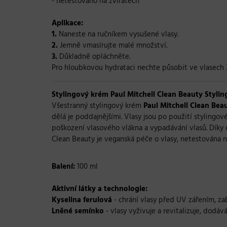
- netestováno na zvířatech
Aplikace:
1.
Naneste na ručníkem vysušené vlasy.
2.
Jemně vmasírujte malé množství.
3.
Důkladně opláchněte.
Pro hloubkovou hydrataci nechte působit ve vlasech 3
Stylingový krém Paul Mitchell Clean Beauty Stylin
Všestranný stylingový krém
Paul Mitchell Clean Bea
dělá je poddajnějšími. Vlasy jsou po použití stylingo
poškození vlasového vlákna a vypadávání vlasů. Díky 
Clean Beauty je veganská péče o vlasy, netestována na 
Balení:
100 ml
Aktivní látky a technologie:
Kyselina ferulová
- chrání vlasy před UV zářením, z
Lněné semínko
- vlasy vyživuje a revitalizuje, dodává