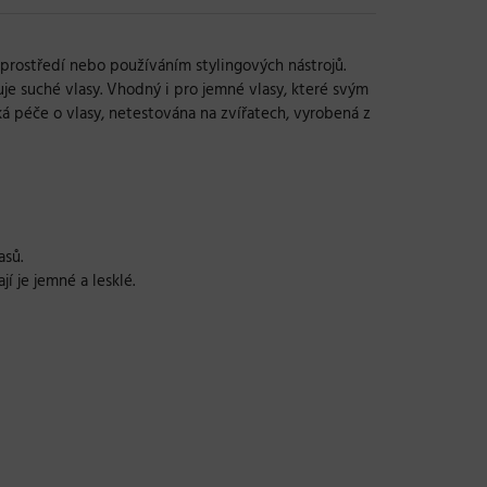
prostředí nebo používáním stylingových nástrojů.
uje suché vlasy. Vhodný i pro jemné vlasy, které svým
ká péče o vlasy, netestována na zvířatech, vyrobená z
asů.
í je jemné a lesklé.