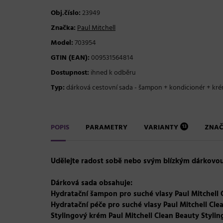
Obj.číslo:
23949
Značka:
Paul Mitchell
Model:
703954
GTIN (EAN):
009531564814
Dostupnost:
ihned k odběru
Typ:
dárková cestovní sada - šampon + kondicionér + kr
POPIS
PARAMETRY
VARIANTY
ZNA
13
Udělejte radost sobě nebo svým blízkým dárkovo
Dárková sada obsahuje:
Hydratační šampon pro suché vlasy Paul Mitchell 
Hydratační péče pro suché vlasy Paul Mitchell Cle
Stylingový krém Paul Mitchell Clean Beauty Stylin