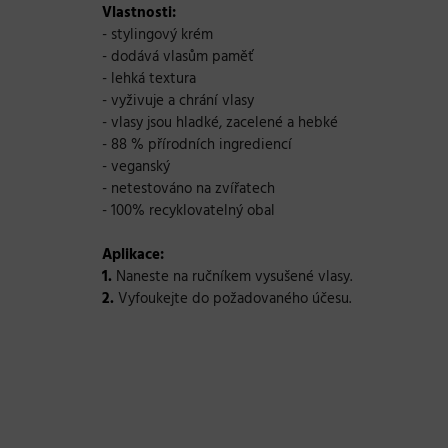
Vlastnosti:
- stylingový krém
- dodává vlasům paměť
- lehká textura
- vyživuje a chrání vlasy
- vlasy jsou hladké, zacelené a hebké
- 88 % přírodních ingrediencí
- veganský
- netestováno na zvířatech
- 100% recyklovatelný obal
Aplikace:
1.
Naneste na ručníkem vysušené vlasy.
2.
Vyfoukejte do požadovaného účesu.