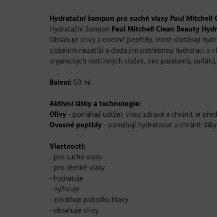
Hydratační šampon pro suché vlasy Paul Mitchell 
Hydratační šampon
Paul Mitchell Clean Beauty Hyd
Obsahuje olivy a ovesné peptidy, které dodávají hydrat
složením nezatíží a dodá jim potřebnou hydrataci a vl
organických rostlinných složek, bez parabenů, sulfátů, 
Balení:
50 ml
Aktivní látky a technologie:
Olivy
- pomáhají udržet vlasy zdravé a chránit je před
Ovesné peptidy
- pomáhají hydratovat a chránit díky
Vlastnosti:
- pro suché vlasy
- pro křehké vlasy
- hydratuje
- vyživuje
- zklidňuje pokožku hlavy
- obsahuje olivy