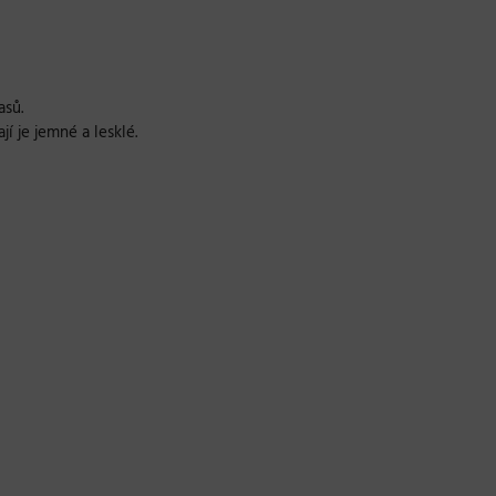
asů.
í je jemné a lesklé.