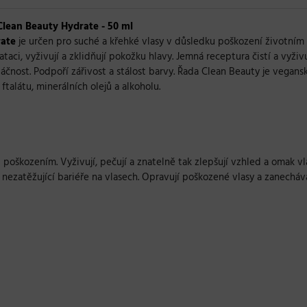
Clean Beauty Hydrate - 50 ml
rate
je určen pro suché a křehké vlasy v důsledku poškození životním 
aci, vyživují a zklidňují pokožku hlavy. Jemná receptura čistí a vyživ
áčnost. Podpoří zářivost a stálost barvy. Řada Clean Beauty je vegans
ftalátu, minerálních olejů a alkoholu.
 poškozením. Vyživují, pečují a znatelně tak zlepšují vzhled a omak vl
 nezatěžující bariéře na vlasech. Opravují poškozené vlasy a zanechávaj