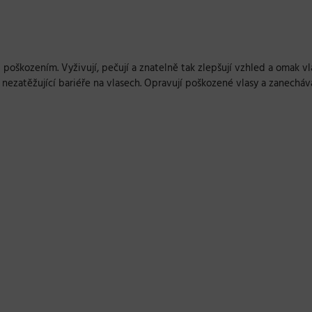
 poškozením. Vyživují, pečují a znatelně tak zlepšují vzhled a omak vl
 nezatěžující bariéře na vlasech. Opravují poškozené vlasy a zanechávaj