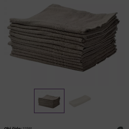
Obj.číslo:
22591