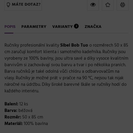
MÁTE DOTAZ?
POPIS
PARAMETRY
VARIANTY
ZNAČKA
2
Ručníky profesionální kvality
Sibel Bob Tuo
o rozměrech 50 x 85
cm zaručují komfort klienta i samotného kadeřníka. Ručníky jsou
vyrobeny ze 100% bavlny, jsou ultra savé a díky vysoce kvalitním
barvivům si zachovávají svou barvu a tvar i po několika praních.
Barva ručníků je také odolná vůči chlóru a odbarvovačům na
vlasy. Ručníky je možné prát v pračce na 90 °C, nejsou tak nijak
náročné na údržbu. Díky široké barevné škále se ručníky hodí do
každého interiéru.
Balení:
12 ks
Barva:
béžová
Rozměr:
50 x 85 cm
Materiál:
100% bavlna