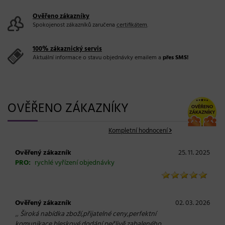
Ověřeno zákazníky
Spokojenost zákazníků zaručena
certifikátem
.
100% zákaznický servis
Aktuální informace o stavu objednávky emailem a
přes SMS!
OVĚŘENO ZÁKAZNÍKY
Kompletní hodnocení
Ověřený zákazník
25. 11. 2025
PRO:
rychlé vyřízení objednávky
Ověřený zákazník
02. 03. 2026
„
Široká nabídka zboží,přijatelné ceny,perfektní
komunikace,bleskové dodání pečlivě zabaleného