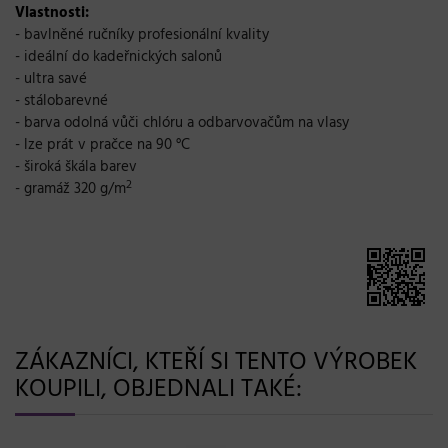
Vlastnosti:
- bavlněné ručníky profesionální kvality
- ideální do kadeřnických salonů
- ultra savé
- stálobarevné
- barva odolná vůči chlóru a odbarvovačům na vlasy
- lze prát v pračce na 90 °C
- široká škála barev
2
- gramáž 320 g/m
ZÁKAZNÍCI, KTEŘÍ SI TENTO VÝROBEK
KOUPILI, OBJEDNALI TAKÉ: