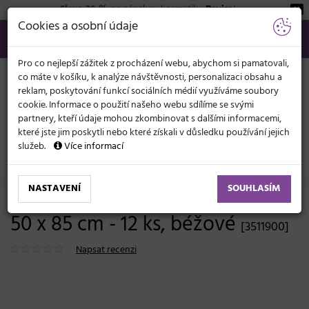
Sleva 20 %
na pánskou kosmetiku
Beviro
!
KATEGORIE
Cookies a osobní údaje
566 440 099
info@svetkadernictvi.cz
Po−pá: 8−17
Vše o nákupu
Kč
MENU
Pro co nejlepší zážitek z procházení webu, abychom si pamatovali,
co máte v košíku, k analýze návštěvnosti, personalizaci obsahu a
reklam, poskytování funkcí sociálních médií využíváme soubory
cookie. Informace o použití našeho webu sdílíme se svými
partnery, kteří údaje mohou zkombinovat s dalšími informacemi,
které jste jim poskytli nebo které získali v důsledku používání jejich
služeb.
Více informací
Kadeřnické potřeby
Ručníky
NASTAVENÍ
SOUHLASÍM
Bavlněné ručníky Sibel Bob Tuo -
50 x 85 cm - 12 ks, béžové
[3511900]
Napsat recenzi