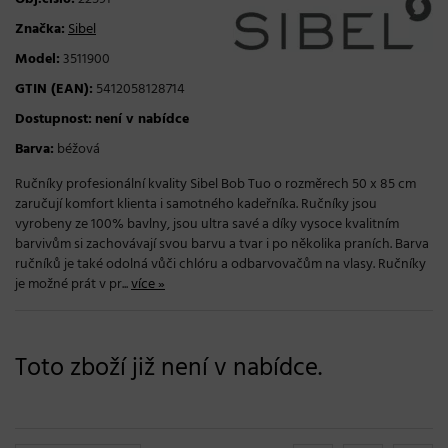
Značka:
Sibel
Model:
3511900
GTIN (EAN):
5412058128714
Dostupnost:
není v nabídce
Barva:
béžová
Ručníky profesionální kvality Sibel Bob Tuo o rozměrech 50 x 85 cm
zaručují komfort klienta i samotného kadeřníka. Ručníky jsou
vyrobeny ze 100% bavlny, jsou ultra savé a díky vysoce kvalitním
barvivům si zachovávají svou barvu a tvar i po několika praních. Barva
ručníků je také odolná vůči chlóru a odbarvovačům na vlasy. Ručníky
je možné prát v pr...
více »
Toto zboží již není v nabídce.