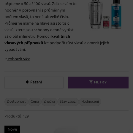
přijdeme o 50 až 100 vlasů. Zdá se vám to
hodně? V porovnání s průměrným
počtem vlasů, to není tak velké číslo.
Průměrně máme na hlavě asi sto tisíc
vlasů, které jsou schopny denně vyrůst
až o půl milimetru. Pomocí
kvalitních
vlasových přípravků
lze podpořit růst vlasů a omezit jejich
vypadávání.
zobrazit více
Řazení
FILTRY
Dostupnost
Cena
Značka
Stav zboží
Hodnocení
Produktů: 129
Nově