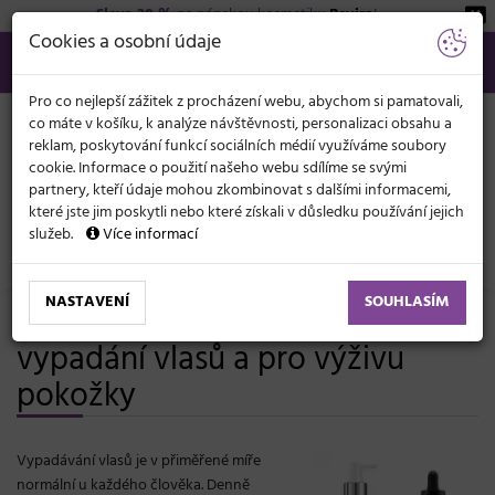
Sleva 20 %
na pánskou kosmetiku
Beviro
!
KATEGORIE
Cookies a osobní údaje
566 440 099
info@svetkadernictvi.cz
Po−pá: 8−17
Vše o nákupu
Kč
MENU
Pro co nejlepší zážitek z procházení webu, abychom si pamatovali,
co máte v košíku, k analýze návštěvnosti, personalizaci obsahu a
reklam, poskytování funkcí sociálních médií využíváme soubory
cookie. Informace o použití našeho webu sdílíme se svými
partnery, kteří údaje mohou zkombinovat s dalšími informacemi,
které jste jim poskytli nebo které získali v důsledku používání jejich
služeb.
Více informací
Vlasová kosmetika
Padání vlasů a výživa
NASTAVENÍ
SOUHLASÍM
Vlasové přípravky proti
vypadání vlasů a pro výživu
pokožky
Vypadávání vlasů je v přiměřené míře
normální u každého člověka. Denně