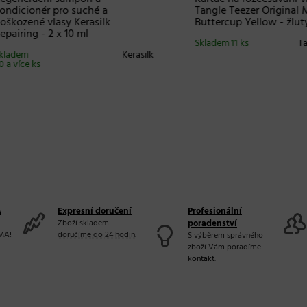
cionér pro suché a
Tangle Teezer Original Mini
zené vlasy Kerasilk
Buttercup Yellow - žlutý
ring - 2 x 10 ml
Skladem 11 ks
Tangle
em
Kerasilk
íce ks
A
Expresní doručení
Profesionální
Zboží skladem
poradenství
MA!
doručíme do 24 hodin
.
S výběrem správného
zboží Vám poradíme -
kontakt
.