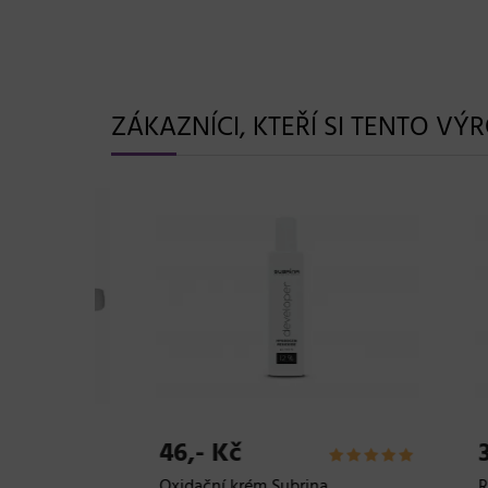
ZÁKAZNÍCI, KTEŘÍ SI TENTO VÝ
46,- Kč
35,
02A
Oxidační krém Subrina
Rege