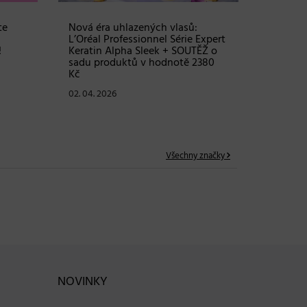
te
Nová éra uhlazených vlasů:
Objem, 
L’Oréal Professionnel Série Expert
vlasy – 
!
Keratin Alpha Sleek + SOUTĚŽ o
Grow Fu
sadu produktů v hodnotě 2380
24. 03. 2
Kč
02. 04. 2026
Všechny značky
NOVINKY