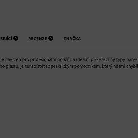
SEJÍCÍ
RECENZE
ZNAČKA
5
5
je navržen pro profesionální použití a ideální pro všechny typy barve
ního plastu, je tento štětec praktickým pomocníkem, který nesmí chyb