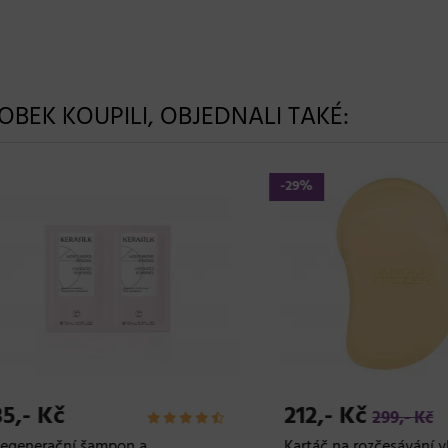
ROBEK KOUPILI, OBJEDNALI TAKÉ:
-29%
- Kč
212,- Kč
299,- Kč
nerační šampon a
Kartáč na rozčesávání vlasů