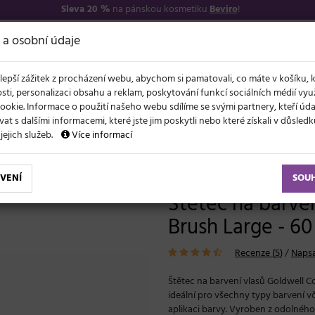
Sleva 20 %
na pánskou kosmetiku
Beviro
!
7
O NÁS
VŠE O N
 a osobní údaje
lepší zážitek z procházení webu, abychom si pamatovali, co máte v košíku, 
sti, personalizaci obsahu a reklam, poskytování funkcí sociálních médií vy
ookie. Informace o použití našeho webu sdílíme se svými partnery, kteří ú
t s dalšími informacemi, které jste jim poskytli nebo které získali v důsled
NOVĚ
EVY
LÉTO A VLASY
AKCE
ZNAČKY
DÁRKY
 jejich služeb.
Více informací
e
Štětec na barvení vlasů Goldwell Color Brush Large - 60 mm, černý
VENÍ
SOU
Štětec na barven
Brush Large - 6
Recenze (
5
)
/
Napsa
Štětec na barvení vlasů Goldwell Co
ideální pro všechny typy barvení vč
aplikaci barvy. Vyroben z odolného 