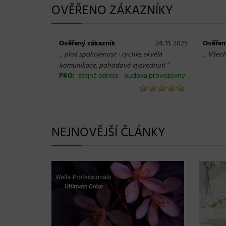
OVĚŘENO ZÁKAZNÍKY
Ověřený zákazník
24. 11. 2025
Ověřen
„
„
plná spokojenost - rychle, skvělá
Všech
“
komunikace, pohodové vyzvednutí
PRO:
stejná adresa - budova provozovny
NEJNOVĚJŠÍ ČLÁNKY