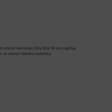
ní včetně melírování. Díky šířce 60 mm zajišťuje
ět ve výbavě žádného kadeřníka.