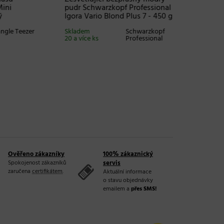
pudr Schwarzkopf Professional
odbarve
Igora Vario Blond Plus 7 - 450 g
Blondes
blond
 Teezer
Skladem
Schwarzkopf
20 a více ks
Professional
Externí s
(
do 4 pra
Ověřeno zákazníky
100% zákaznický
Spokojenost zákazníků
servis
zaručena
certifikátem
.
Aktuální informace
o stavu objednávky
emailem a
přes SMS!