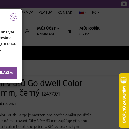
ÁKUPU
DOPRAVA
PLATBA
KONTAKT
Kč
MŮJ ÚČET
MŮJ KOŠÍK
k analýze
Přihlášení
0,- Kč
užíváme
daje mohou
ku
NOVINKY
HLASÍM
í vlasů Goldwell Color
0 mm, černý
[247737]
t recenzi
lor Brush Large je navržen pro profesionální použití a
etně melírování. Díky šířce 60 mm zajišťuje přesnou
a kvalitního plastu, je tento štětec praktickým