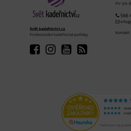
Po−pá: 8
566 
info@s
Svět kadeřnictví.cz
Kontakt
Profesionální kadeřnické potřeby