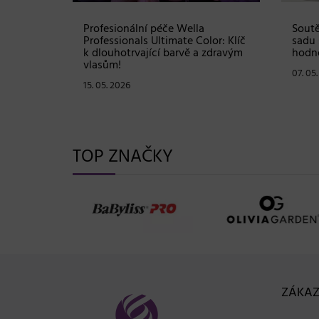
Shampoo:
Profesionální péče Wella
Soutě
ové
Professionals Ultimate Color: Klíč
sadu 
stou
k dlouhotrvající barvě a zdravým
hodno
vlasům!
07. 05
15. 05. 2026
TOP ZNAČKY
ZÁKAZ