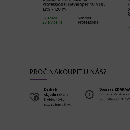
Professional Developer 40 VOL.
kondi
DUKO
12% - 120 ml
poško
Repai
Skladem
Subrina
20 a více ks
Professional
Sklad
20 a v
PROČ NAKOUPIT U NÁS?
Dárky k
Doprava ZDARM
objednávkám
Doprava při nákupu
nad 1.999,- Kč
ZDAR
K objednávkám
rozdáváme dárky.