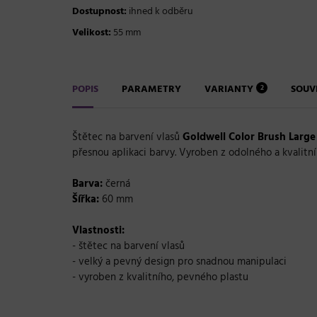
Dostupnost:
ihned k odběru
Velikost:
55 mm
POPIS
PARAMETRY
VARIANTY
SOUVI
2
Štětec na barvení vlasů
Goldwell Color Brush Large
přesnou aplikaci barvy. Vyroben z odolného a kvalit
Barva:
černá
Šířka:
60 mm
Vlastnosti:
- štětec na barvení vlasů
- velký a pevný design pro snadnou manipulaci
- vyroben z kvalitního, pevného plastu