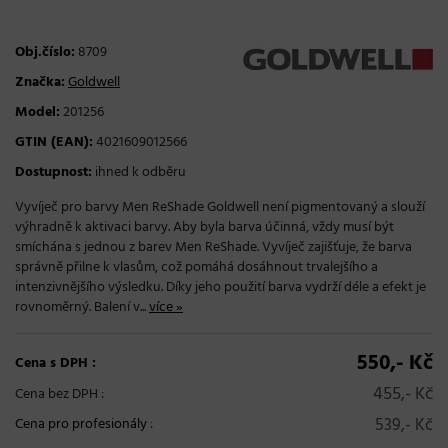
Obj.číslo:
8709
Značka:
Goldwell
Model:
201256
GTIN (EAN):
4021609012566
Dostupnost:
ihned k odběru
Vyvíječ pro barvy Men ReShade Goldwell není pigmentovaný a slouží
výhradně k aktivaci barvy. Aby byla barva účinná, vždy musí být
smíchána s jednou z barev Men ReShade. Vyvíječ zajišťuje, že barva
správně přilne k vlasům, což pomáhá dosáhnout trvalejšího a
intenzivnějšího výsledku. Díky jeho použití barva vydrží déle a efekt je
rovnoměrný. Balení v...
více »
550,- Kč
Cena s DPH :
455,- Kč
Cena bez DPH :
539,- Kč
Cena pro profesionály
: