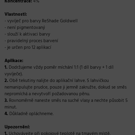
Koncentrace:
4%
Vlastnosti:
- vyvíječ pro barvy ReShade Goldwell
- není pigmentovaný
- slouží k aktivaci barvy
- pravidelný proces barvení
- je určen pro 12 aplikací
Aplikace:
1.
Dodržujeme vždy poměr míchání 1:1 (1 díl barvy + 1 díl
vyvíječe).
2.
Obě tekutiny nalijte do aplikační lahve. S lahvičkou
nemanipulujte prudce, pouze ji jemně zakružte, dokud se směs
nepromíchá a nevytvoří požadovanou pěnu.
3.
Rovnoměrně naneste směs na suché vlasy a nechte působit 5
minut.
4.
Důkladně opláchneme.
Upozornění:
1.
Uchovávejte při pokojové teplotě na tmavém místě.