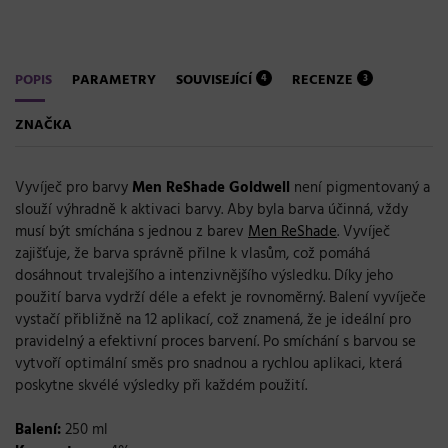
POPIS
PARAMETRY
SOUVISEJÍCÍ
RECENZE
4
3
ZNAČKA
Vyvíječ pro barvy
Men ReShade Goldwell
není pigmentovaný a
slouží výhradně k aktivaci barvy. Aby byla barva účinná, vždy
musí být smíchána s jednou z barev
Men ReShade
. Vyvíječ
zajišťuje, že barva správně přilne k vlasům, což pomáhá
dosáhnout trvalejšího a intenzivnějšího výsledku. Díky jeho
použití barva vydrží déle a efekt je rovnoměrný. Balení vyvíječe
vystačí přibližně na 12 aplikací, což znamená, že je ideální pro
pravidelný a efektivní proces barvení. Po smíchání s barvou se
vytvoří optimální směs pro snadnou a rychlou aplikaci, která
poskytne skvélé výsledky při každém použití.
Balení:
250 ml