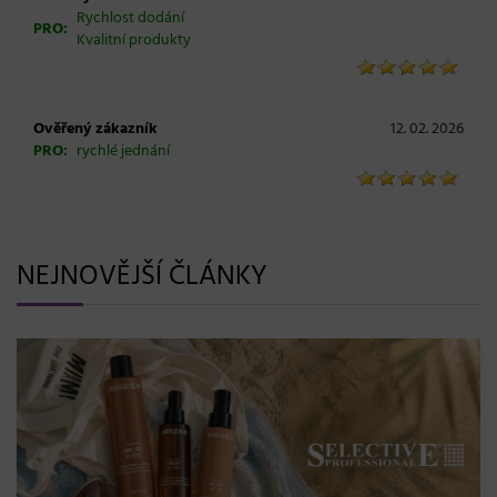
Rychlost dodání
PRO:
Kvalitní produkty
Ověřený zákazník
12. 02. 2026
PRO:
rychlé jednání
NEJNOVĚJŠÍ ČLÁNKY
BLONDME přichází s novou érou b
a maximální péče bez kompromi
08. 06. 2026