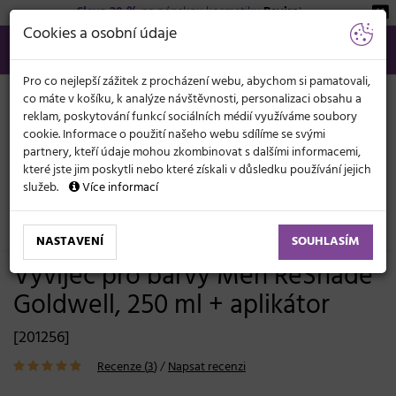
Sleva 20 %
na pánskou kosmetiku
Beviro
!
KATEGORIE
Cookies a osobní údaje
566 440 099
info@svetkadernictvi.cz
Po−pá: 8−17
Vše o nákupu
Kč
MENU
Pro co nejlepší zážitek z procházení webu, abychom si pamatovali,
co máte v košíku, k analýze návštěvnosti, personalizaci obsahu a
reklam, poskytování funkcí sociálních médií využíváme soubory
cookie. Informace o použití našeho webu sdílíme se svými
partnery, kteří údaje mohou zkombinovat s dalšími informacemi,
které jste jim poskytli nebo které získali v důsledku používání jejich
služeb.
Více informací
Vlasová kosmetika
Barvy, melíry, přelivy
Přelivy
Pro obarvení bílých vlasů
NASTAVENÍ
SOUHLASÍM
Vyvíječ pro barvy Men ReShade
Goldwell, 250 ml + aplikátor
[201256]
Recenze (
3
)
/
Napsat recenzi