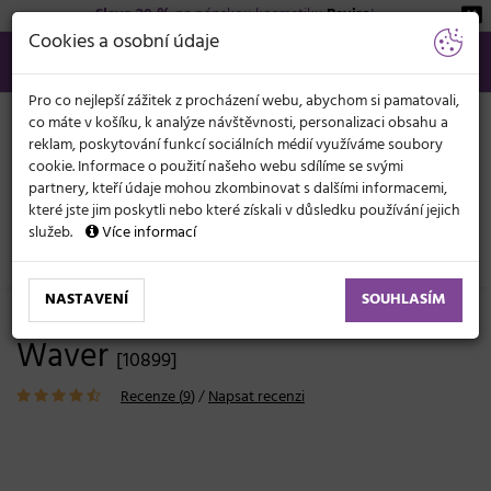
Sleva 20 %
na pánskou kosmetiku
Beviro
!
KATEGORIE
Cookies a osobní údaje
566 440 099
info@svetkadernictvi.cz
Po−pá: 8−17
Vše o nákupu
Kč
MENU
Pro co nejlepší zážitek z procházení webu, abychom si pamatovali,
co máte v košíku, k analýze návštěvnosti, personalizaci obsahu a
reklam, poskytování funkcí sociálních médií využíváme soubory
cookie. Informace o použití našeho webu sdílíme se svými
partnery, kteří údaje mohou zkombinovat s dalšími informacemi,
které jste jim poskytli nebo které získali v důsledku používání jejich
služeb.
Více informací
Elektronika
Kulmy
Tvarované - stylizační
NASTAVENÍ
SOUHLASÍM
Trojkulma Cera Triple Barrel
Waver
[10899]
Recenze (
9
)
/
Napsat recenzi