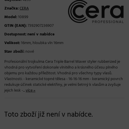
Značka:
CERA
Model:
10899
GTIN (EAN):
7392907236907
Dostupnost:
není v nabídce
Velikost:
16mm, hloubka vln 16mm
Stav zboží:
nové
Profesionální trojkulma Cera Triple Barrel Waver styler rubberized je
vhodná pro vytvoření dokonale vlnitého a krásného účesu plného
objemu pro každou příležitost. Vhodná pro všechny typy vlasů.
Vlastnosti: - keramické topné tělesa - 16-16-16 mm - keramický povrch
redukuje účinek statické elektřiny, je velmi šetrný k vlasům a zvyšuje
jejich lesk -...
více »
Toto zboží již není v nabídce.