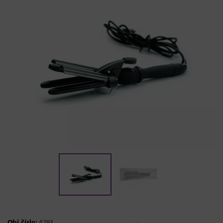
Obj.číslo:
4293