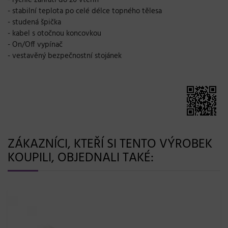
- rychlé zahřátí do 20 vteřin
- stabilní teplota po celé délce topného tělesa
- studená špička
- kabel s otočnou koncovkou
- On/Off vypínač
- vestavěný bezpečnostní stojánek
ZÁKAZNÍCI, KTEŘÍ SI TENTO VÝROBEK
KOUPILI, OBJEDNALI TAKÉ: