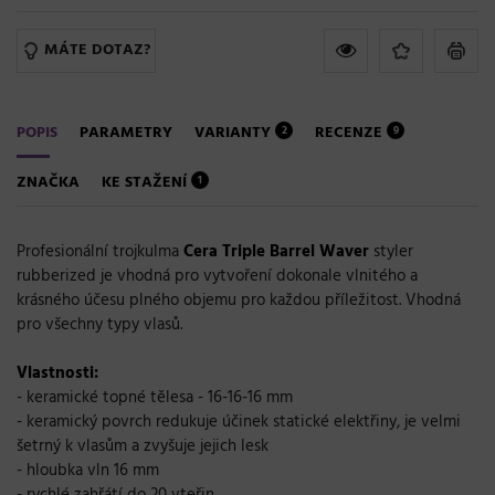
MÁTE DOTAZ?
POPIS
PARAMETRY
VARIANTY
RECENZE
2
9
ZNAČKA
KE STAŽENÍ
1
Profesionální trojkulma
Cera Triple Barrel Waver
styler
rubberized je vhodná pro vytvoření dokonale vlnitého a
krásného účesu plného objemu pro každou příležitost. Vhodná
pro všechny typy vlasů.
Vlastnosti:
- keramické topné tělesa - 16-16-16 mm
- keramický povrch redukuje účinek statické elektřiny, je velmi
šetrný k vlasům a zvyšuje jejich lesk
- hloubka vln 16 mm