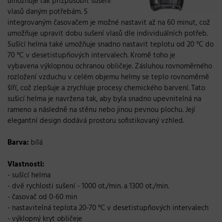
umožňuje tak přizpůsobit sušení
vlasů daným potřebám. S
integrovaným časovačem je možné nastavit až na 60 minut, což
umožňuje upravit dobu sušení vlasů dle individuálních potřeb.
Sušící helma také umožňuje snadno nastavit teplotu od 20 °C do
70 °C v desetistupňových intervalech. Kromě toho je
vybavena výklopnou ochranou obličeje. Zásluhou rovnoměrného
rozložení vzduchu v celém objemu helmy se teplo rovnoměrně
šíří, což zlepšuje a zrychluje procesy chemického barvení. Tato
sušicí helma je navržena tak, aby byla snadno upevnitelná na
rameno a následně na stěnu nebo jinou pevnou plochu. Její
elegantní design dodává prostoru sofistikovaný vzhled.
Barva:
bílá
Vlastnosti:
- sušící helma
- dvě rychlosti sušení - 1000 ot./min. a 1300 ot./min.
- časovač od 0-60 min
- nastavitelná teplota 20-70 °C v desetistupňových intervalech
- výklopný kryt obličeje