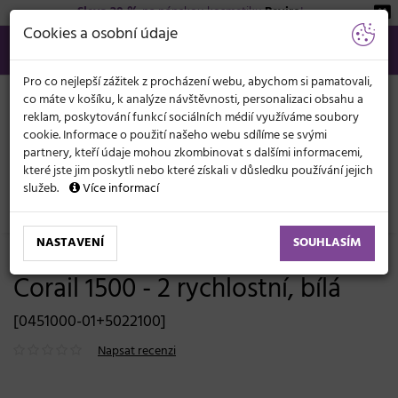
Sleva 20 %
na pánskou kosmetiku
Beviro
!
KATEGORIE
Cookies a osobní údaje
566 440 099
info@svetkadernictvi.cz
Po−pá: 8−17
Vše o nákupu
Kč
MENU
Pro co nejlepší zážitek z procházení webu, abychom si pamatovali,
co máte v košíku, k analýze návštěvnosti, personalizaci obsahu a
reklam, poskytování funkcí sociálních médií využíváme soubory
cookie. Informace o použití našeho webu sdílíme se svými
partnery, kteří údaje mohou zkombinovat s dalšími informacemi,
které jste jim poskytli nebo které získali v důsledku používání jejich
služeb.
Více informací
Elektronika
Klimazony, sušící helmy a napařovače
NASTAVENÍ
SOUHLASÍM
Sušící helma na rameni Ultron
Corail 1500 - 2 rychlostní, bílá
[0451000-01+5022100]
Napsat recenzi