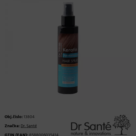
Obj.číslo:
13804
Značka:
Dr. Santé
GTIN (EAN):
8588006035414