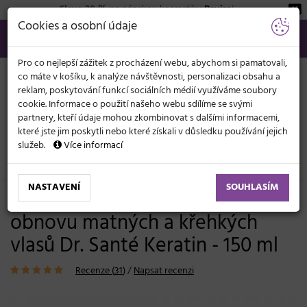
Sleva 20 %
na pánskou kosmetiku
Beviro
!
KATEGORIE
Cookies a osobní údaje
566 440 099
info@svetkadernictvi.cz
Po−pá: 8−17
Vše o nákupu
Kč
MENU
Pro co nejlepší zážitek z procházení webu, abychom si pamatovali,
co máte v košíku, k analýze návštěvnosti, personalizaci obsahu a
reklam, poskytování funkcí sociálních médií využíváme soubory
cookie. Informace o použití našeho webu sdílíme se svými
partnery, kteří údaje mohou zkombinovat s dalšími informacemi,
které jste jim poskytli nebo které získali v důsledku používání jejich
služeb.
Více informací
Vlasová kosmetika
Sérum, mléka, spreje
Lámavé vlasy
NASTAVENÍ
SOUHLASÍM
Bezoplachový kondicionér pro
obnovu matných a křehkých
vlasů Dr. Santé Keratin - 150 ml
Recenze (
31
)
/
Napsat recenzi