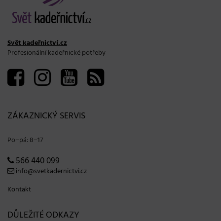
Svět kadeřnictví.cz
Profesionální kadeřnické potřeby
ZÁKAZNICKÝ SERVIS
Po−pá: 8−17
566 440 099
info@svetkadernictvi.cz
Kontakt
DŮLEŽITÉ ODKAZY