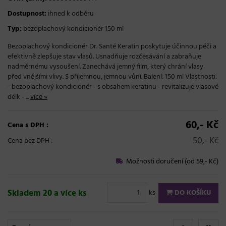
Dostupnost:
ihned k odběru
Typ:
bezoplachový kondicionér 150 ml
Bezoplachový kondicionér Dr. Santé Keratin poskytuje účinnou péči a
efektivně zlepšuje stav vlasů. Usnadňuje rozčesávání a zabraňuje
nadměrnému vysoušení. Zanechává jemný film, který chrání vlasy
před vnějšími vlivy. S příjemnou, jemnou vůní. Balení: 150 ml Vlastnosti:
- bezoplachový kondicionér - s obsahem keratinu - revitalizuje vlasové
délk - ...
více »
60,- Kč
Cena s DPH :
50,- Kč
Cena bez DPH :
Možnosti doručení (od 59,- Kč)
Skladem 20 a více ks
ks
DO KOŠÍKU