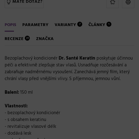
MÁTE DOTAZ?
POPIS
PARAMETRY
VARIANTY
ČLÁNKY
7
1
RECENZE
ZNAČKA
31
Bezoplachový kondicionér
Dr. Santé Keratin
poskytuje účinnou
péči a efektivně zlepšuje stav vlasů. Usnadňuje rozčesávání a
zabraňuje nadměrnému vysoušení. Zanechává jemný film, který
chrání vlasy před vnějšími vlivy. S příjemnou, jemnou vůní.
Balení:
150 ml
Vlastnosti:
- bezoplachový kondicionér
- s obsahem keratinu
- revitalizuje vlasové délk
- dodává lesk