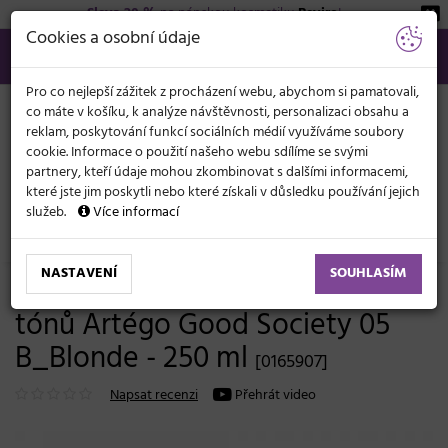
Sleva 20 %
na pánskou kosmetiku
Beviro
!
KATEGORIE
Cookies a osobní údaje
566 440 099
info@svetkadernictvi.cz
Po−pá: 8−17
Vše o nákupu
Kč
MENU
Pro co nejlepší zážitek z procházení webu, abychom si pamatovali,
co máte v košíku, k analýze návštěvnosti, personalizaci obsahu a
reklam, poskytování funkcí sociálních médií využíváme soubory
cookie. Informace o použití našeho webu sdílíme se svými
partnery, kteří údaje mohou zkombinovat s dalšími informacemi,
které jste jim poskytli nebo které získali v důsledku používání jejich
služeb.
Více informací
Vlasová kosmetika
Šampony
Barvené, melírované a blond
NASTAVENÍ
SOUHLASÍM
Šampon pro neutralizaci žlutých
tónů Artégo Good Society 05
B_Blonde - 250 ml
[0165907]
Napsat recenzi
Přehrát video