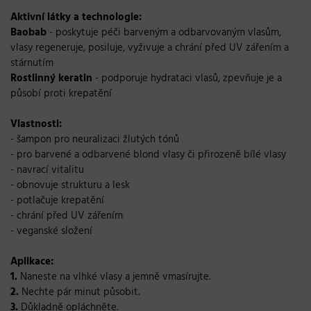
Aktivní látky a technologie:
Baobab
- poskytuje péči barveným a odbarvovaným vlasům,
vlasy regeneruje, posiluje, vyživuje a chrání před UV zářením a
stárnutím
Rostlinný keratin
- podporuje hydrataci vlasů, zpevňuje je a
působí proti krepatění
Vlastnosti:
- šampon pro neuralizaci žlutých tónů
- pro barvené a odbarvené blond vlasy či přirozeně bílé vlasy
- navrací vitalitu
- obnovuje strukturu a lesk
- potlačuje krepatění
- chrání před UV zářením
- veganské složení
Aplikace:
1.
Naneste na vlhké vlasy a jemně vmasírujte.
2.
Nechte pár minut působit.
3.
Důkladně opláchněte.