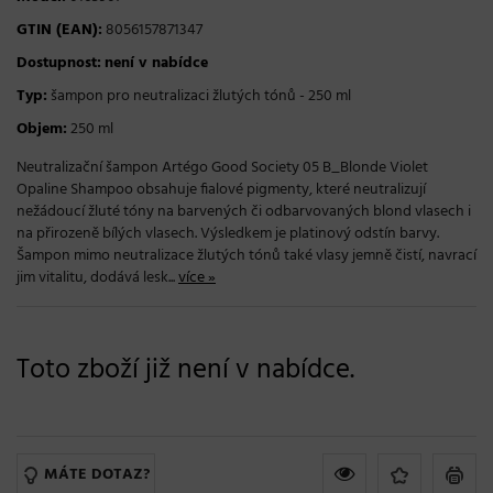
GTIN (EAN):
8056157871347
Dostupnost:
není v nabídce
Typ:
šampon pro neutralizaci žlutých tónů - 250 ml
Objem:
250 ml
Neutralizační šampon Artégo Good Society 05 B_Blonde Violet
Opaline Shampoo obsahuje fialové pigmenty, které neutralizují
nežádoucí žluté tóny na barvených či odbarvovaných blond vlasech i
na přirozeně bílých vlasech. Výsledkem je platinový odstín barvy.
Šampon mimo neutralizace žlutých tónů také vlasy jemně čistí, navrací
jim vitalitu, dodává lesk...
více »
Toto zboží již není v nabídce.
MÁTE DOTAZ?