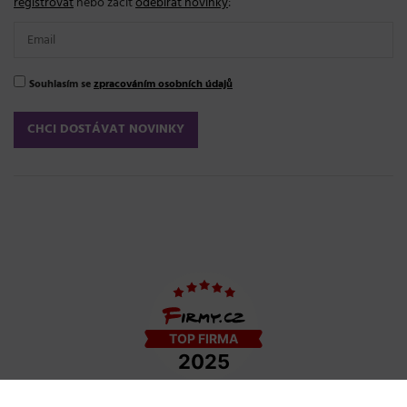
registrovat
nebo začít
odebírat novinky
:
Souhlasím se
zpracováním osobních údajů