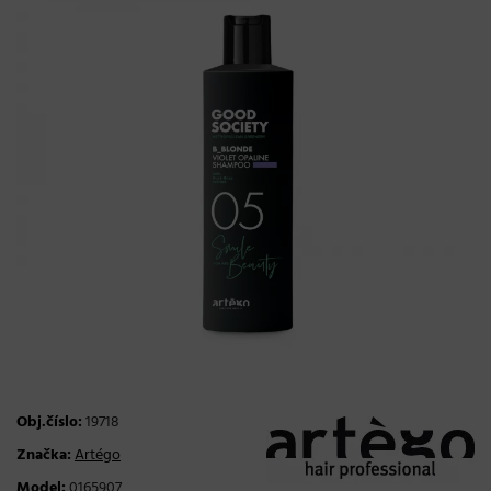
Obj.číslo:
19718
Značka:
Artégo
Model:
0165907