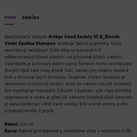
POPIS
ZNAČKA
Neutralizační šampon
Artégo Good Society 05 B_Blonde
Violet Opaline Shampoo
obsahuje fialové pigmenty, které
neutralizují nežádoucí žluté tóny na barvených či
odbarvovaných blond vlasech i na přirozeně bílých vlasech.
Výsledkem je platinový odstín barvy. Šampon mimo neutralizace
žlutých tónů také vlasy jemně čistí, navrací jim vitalitu, dodává
lesk a obnovuje jejich strukturu. Veganské složení šamponu je
obohaceno o rostlinný keratin, který na vlasech vytváří ochranný
film a potlačuje krepatění. Výtažek z baobabu pak vlasy pomáhá
regenerovat a chrání je před UV zářením. Smyslná vůně šamponu
je dána kombinací vůně slané vanilky, bílé a šedé ambry, květu
pomerančovníku a pepře.
Balení:
250 ml
Barva:
fialová (pro barvené a zesvětlené vlasy v odstínech 8-10)