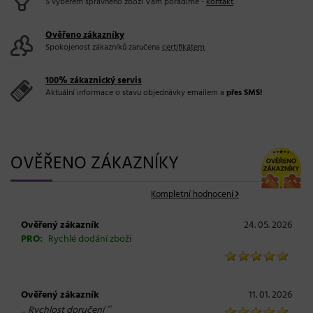
S výběrem správného zboží Vám poradíme -
kontakt
.
Ověřeno zákazníky
Spokojenost zákazníků zaručena
certifikátem
.
100% zákaznický servis
Aktuální informace o stavu objednávky emailem a
přes SMS!
OVĚŘENO ZÁKAZNÍKY
Kompletní hodnocení
Ověřený zákazník
24. 05. 2026
PRO:
Rychlé dodání zboží
Ověřený zákazník
11. 01. 2026
„
“
Rychlost doručení